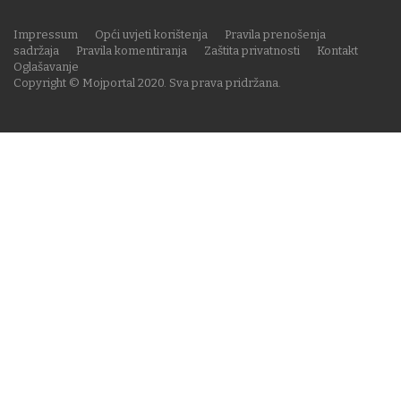
Impressum
Opći uvjeti korištenja
Pravila prenošenja
sadržaja
Pravila komentiranja
Zaštita privatnosti
Kontakt
Oglašavanje
Copyright © Mojportal 2020. Sva prava pridržana.