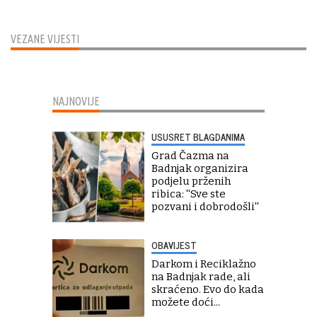
VEZANE VIJESTI
NAJNOVIJE
USUSRET BLAGDANIMA
Grad Čazma na
Badnjak organizira
podjelu prženih
ribica: ''Sve ste
pozvani i dobrodošli''
OBAVIJEST
Darkom i Reciklažno
na Badnjak rade, ali
skraćeno. Evo do kada
možete doći...