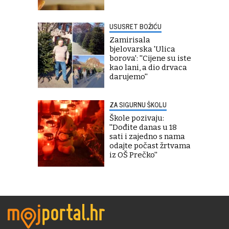
USUSRET BOŽIĆU
Zamirisala
bjelovarska 'Ulica
borova': ''Cijene su iste
kao lani, a dio drvaca
darujemo''
ZA SIGURNU ŠKOLU
Škole pozivaju:
''Dođite danas u 18
sati i zajedno s nama
odajte počast žrtvama
iz OŠ Prečko''