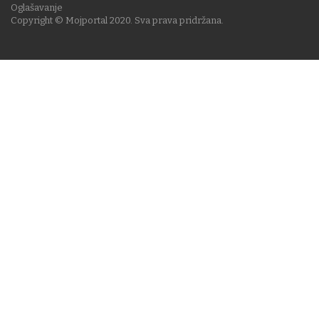
Oglašavanje
Copyright © Mojportal 2020. Sva prava pridržana.