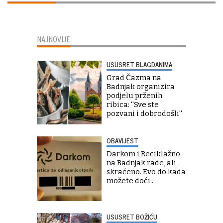
NAJNOVIJE
USUSRET BLAGDANIMA
Grad Čazma na
Badnjak organizira
podjelu prženih
ribica: ''Sve ste
pozvani i dobrodošli''
OBAVIJEST
Darkom i Reciklažno
na Badnjak rade, ali
skraćeno. Evo do kada
možete doći...
USUSRET BOŽIĆU