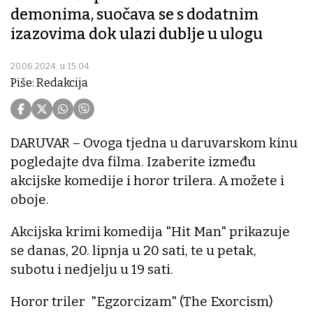
demonima, suočava se s dodatnim
izazovima dok ulazi dublje u ulogu
20.06.2024. u 15:04
Piše: Redakcija
DARUVAR – Ovoga tjedna u daruvarskom kinu
pogledajte dva filma. Izaberite između
akcijske komedije i horor trilera. A možete i
oboje.
Akcijska krimi komedija "Hit Man" prikazuje
se danas, 20. lipnja u 20 sati, te u petak,
subotu i nedjelju u 19 sati.
Horor triler "Egzorcizam" (The Exorcism)