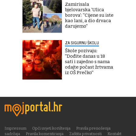
Zamirisala
bjelovarska 'Ulica
borova': ''Cijene su iste
kao lani, a dio drvaca
darujemo''
ZA SIGURNU ŠKOLU
Škole pozivaju:
''Dođite danas u 18
sati i zajedno s nama
odajte počast žrtvama
iz OŠ Prečko''
Impressum
Opći uvjeti korištenja
Pravila prenošenja
sadržaja
Pravila komentiranja
Zaštita privatnosti
Kontakt