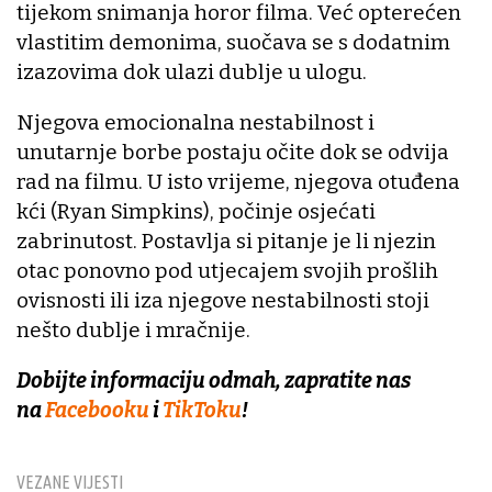
tijekom snimanja horor filma. Već opterećen
vlastitim demonima, suočava se s dodatnim
izazovima dok ulazi dublje u ulogu.
Njegova emocionalna nestabilnost i
unutarnje borbe postaju očite dok se odvija
rad na filmu. U isto vrijeme, njegova otuđena
kći (Ryan Simpkins), počinje osjećati
zabrinutost. Postavlja si pitanje je li njezin
otac ponovno pod utjecajem svojih prošlih
ovisnosti ili iza njegove nestabilnosti stoji
nešto dublje i mračnije.
Dobijte informaciju odmah, zapratite nas
na
Facebooku
i
TikToku
!
VEZANE VIJESTI