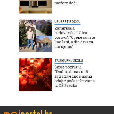
možete doći...
USUSRET BOŽIĆU
Zamirisala
bjelovarska 'Ulica
borova': ''Cijene su iste
kao lani, a dio drvaca
darujemo''
ZA SIGURNU ŠKOLU
Škole pozivaju:
''Dođite danas u 18
sati i zajedno s nama
odajte počast žrtvama
iz OŠ Prečko''