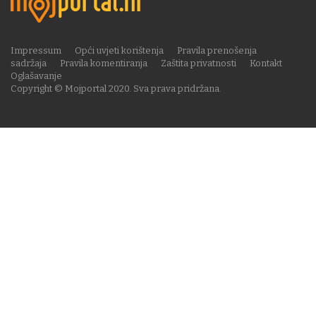
Impressum
Opći uvjeti korištenja
Pravila prenošenja
sadržaja
Pravila komentiranja
Zaštita privatnosti
Kontakt
Oglašavanje
Copyright © Mojportal 2020. Sva prava pridržana.