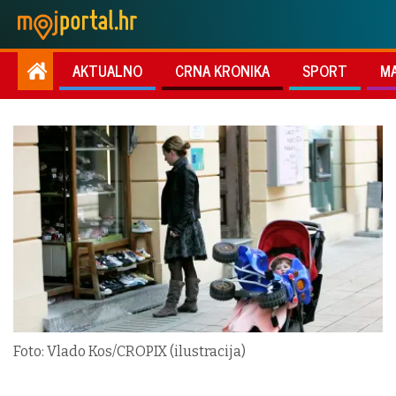
AKTUALNO
CRNA KRONIKA
SPORT
M
Foto: Vlado Kos/CROPIX (ilustracija)