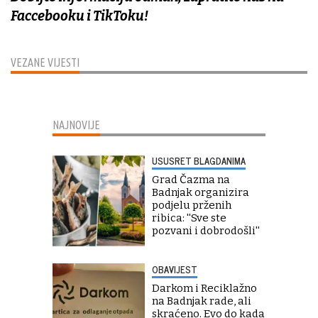
Faccebooku i TikToku!
VEZANE VIJESTI
NAJNOVIJE
USUSRET BLAGDANIMA
Grad Čazma na
Badnjak organizira
podjelu prženih
ribica: ''Sve ste
pozvani i dobrodošli''
OBAVIJEST
Darkom i Reciklažno
na Badnjak rade, ali
skraćeno. Evo do kada