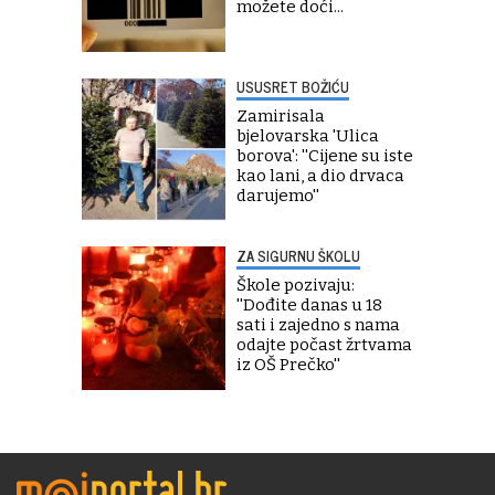
možete doći...
USUSRET BOŽIĆU
Zamirisala
bjelovarska 'Ulica
borova': ''Cijene su iste
kao lani, a dio drvaca
darujemo''
ZA SIGURNU ŠKOLU
Škole pozivaju:
''Dođite danas u 18
sati i zajedno s nama
odajte počast žrtvama
iz OŠ Prečko''