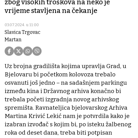
zbog visokih troškova na neko je
vrijeme stavljena na čekanje
03.07.2024. u 11:00
Slavica Trgovac
Martan
Uz brojna gradilišta kojima upravlja Grad, u
Bjelovaru bi početkom kolovoza trebalo
osvanuti još jedno – na sadašnjem parkingu
između kina i Državnog arhiva konačno bi
trebala početi izgradnja novog arhivskog
spremišta. Ravnateljica bjelovarskog Arhiva
Martina Krivić Lekić nam je potvrdila kako je
izabran izvođač s kojim bi, po isteku žalbenog
roka od deset dana, treba biti potpisan