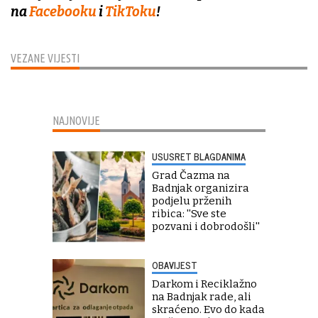
na
Facebooku
i
TikToku
!
VEZANE VIJESTI
NAJNOVIJE
USUSRET BLAGDANIMA
Grad Čazma na
Badnjak organizira
podjelu prženih
ribica: ''Sve ste
pozvani i dobrodošli''
OBAVIJEST
Darkom i Reciklažno
na Badnjak rade, ali
skraćeno. Evo do kada