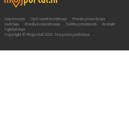
Impressum
Opći uvjeti korištenja
Pravila prenošenja
sadržaja
Pravila komentiranja
Zaštita privatnosti
Kontakt
Oglašavanje
Copyright © Mojportal 2020. Sva prava pridržana.