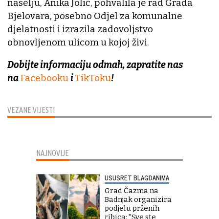
naselju, Anika Jolić, pohvalila je rad Grada
Bjelovara, posebno Odjel za komunalne
djelatnosti i izrazila zadovoljstvo
obnovljenom ulicom u kojoj živi.
Dobijte informaciju odmah, zapratite nas
na
Facebooku
i
TikToku
!
VEZANE VIJESTI
NAJNOVIJE
USUSRET BLAGDANIMA
Grad Čazma na
Badnjak organizira
podjelu prženih
ribica: ''Sve ste