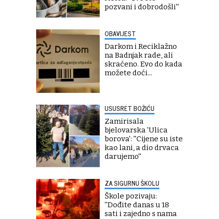
pozvani i dobrodošli''
OBAVIJEST
Darkom i Reciklažno
na Badnjak rade, ali
skraćeno. Evo do kada
možete doći...
USUSRET BOŽIĆU
Zamirisala
bjelovarska 'Ulica
borova': ''Cijene su iste
kao lani, a dio drvaca
darujemo''
ZA SIGURNU ŠKOLU
Škole pozivaju:
''Dođite danas u 18
sati i zajedno s nama