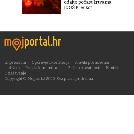
odajte počast žrtvama
iz OŠ Prečko''
Impressum
Opći uvjeti korištenja
Pravila prenošenja
sadržaja
Pravila komentiranja
Zaštita privatnosti
Kontakt
Oglašavanje
Copyright © Mojportal 2020. Sva prava pridržana.