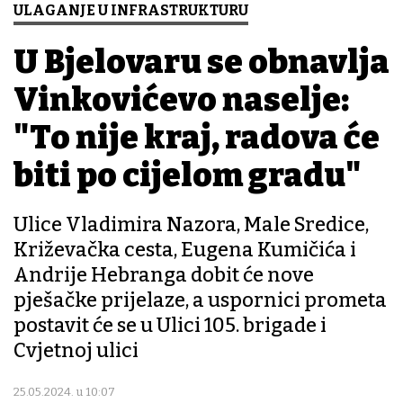
ULAGANJE U INFRASTRUKTURU
U Bjelovaru se obnavlja
Vinkovićevo naselje:
"To nije kraj, radova će
biti po cijelom gradu"
Ulice Vladimira Nazora, Male Sredice,
Križevačka cesta, Eugena Kumičića i
Andrije Hebranga dobit će nove
pješačke prijelaze, a uspornici prometa
postavit će se u Ulici 105. brigade i
Cvjetnoj ulici
25.05.2024. u 10:07