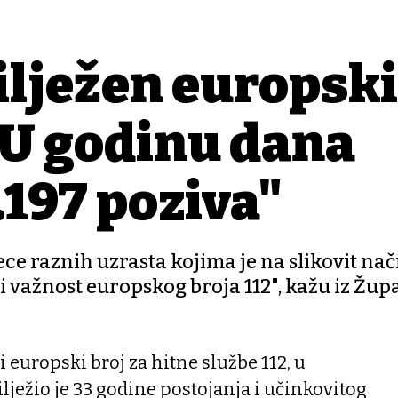
ilježen europski
 "U godinu dana
.197 poziva"
ce raznih uzrasta kojima je na slikovit nač
i važnost europskog broja 112", kažu iz Žup
 europski broj za hitne službe 112, u
bilježio je 33 godine postojanja i učinkovitog