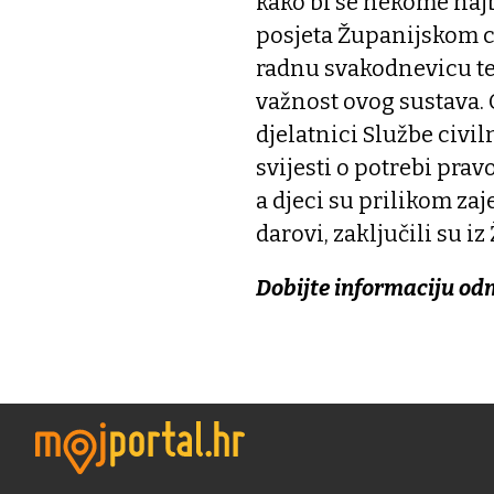
kako bi se nekome najb
posjeta Županijskom ce
radnu svakodnevicu te 
važnost ovog sustava. O
djelatnici Službe civil
svijesti o potrebi pra
a djeci su prilikom za
darovi, zaključili su i
Dobijte informaciju od