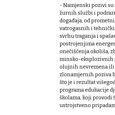
- Namjenski pozivi su
žurnih službi i podrazu
događaja, od prometni
vatrogasnih i tehnički
svrhu traganja i spaša
postrojenjima energena
onečišćenja okoliša, z
minsko-eksplozivnih s
olujnih nevremena ili 
zlonamjernih poziva bio
što je i rezultat više
programa edukacije dj
školama, koji provodi S
ustrojstveno pripadamo