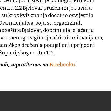
rže i najučinkovitije pomoglo. Prilikom
ntru 112 Bjelovar pružen im je i uvid u
su kroz kviz znanja dodatno osvijestila
va inicijativa, koju su organizirali
ne zaštite Bjelovar, doprinijela je jačanju
vovremenog reagiranja u hitnim situacijama,
jedničkog druženja podijeljeni i prigodni
z Županijskog centra 112.
mah, zapratite nas na
Facebooku
!