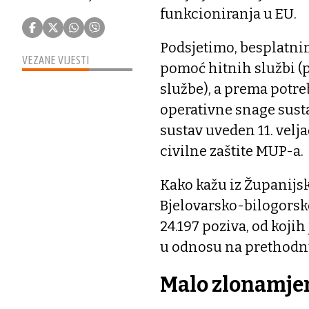
funkcioniranja u EU.
Podsjetimo, besplatnim
VEZANE VIJESTI
pomoć hitnih službi (p
službe), a prema potreb
operativne snage sustav
sustav uveden 11. velja
civilne zaštite MUP-a.
Kako kažu iz Županijsk
Bjelovarsko-bilogorsk
24.197 poziva, od kojih 
u odnosu na prethodnu
Malo zlonamje