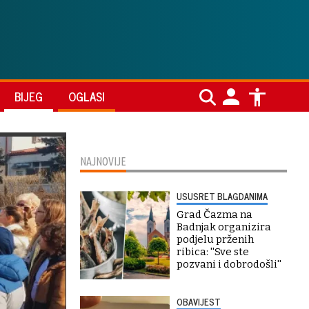
BIJEG
OGLASI
NAJNOVIJE
USUSRET BLAGDANIMA
Grad Čazma na
Badnjak organizira
podjelu prženih
ribica: ''Sve ste
pozvani i dobrodošli''
OBAVIJEST