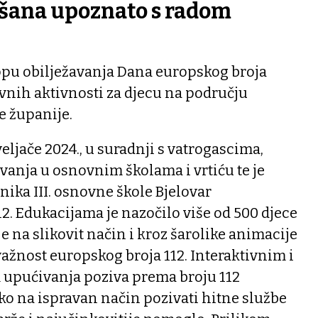
išana upoznato s radom
lopu obilježavanja Dana europskog broja
ivnih aktivnosti za djecu na području
e županije.
 veljače 2024., u suradnji s vatrogascima,
vanja u osnovnim školama i vrtiću te je
nika III. osnovne škole Bjelovar
. Edukacijama je nazočilo više od 500 djece
e na slikovit način i kroz šarolike animacije
važnost europskog broja 112. Interaktivnim i
upućivanja poziva prema broju 112
ko na ispravan način pozivati hitne službe