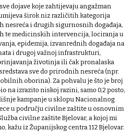
 sve dojave koje zahtijevaju angažman
mijeva širok niz različitih kategorija
h nesreća i drugih sigurnosnih događaja,
h te medicinskih intervencija, lociranja u
vanja, epidemija, izvanrednih događaja na
ta i drugoj važnoj infrastrukturi,
brinjavanja životinja ili čak pronalaska
redstava sve do prirodnih nesreća (npr.
obilnih oborina). Za pohvalu je što je broj
 na izrazito niskoj razini, samo 0,2 posto,
godišnje kampanje u sklopu Nacionalnog
ece u području civilne zaštite u osnovnim
lužba civilne zaštite Bjelovar, a kojoj mi
, kažu iz Županijskog centra 112 Bjelovar.