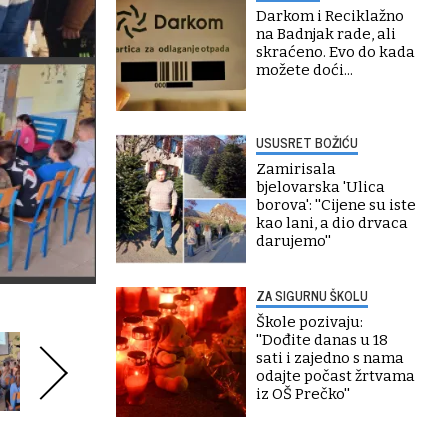
Darkom i Reciklažno
na Badnjak rade, ali
skraćeno. Evo do kada
možete doći...
USUSRET BOŽIĆU
Zamirisala
bjelovarska 'Ulica
borova': ''Cijene su iste
kao lani, a dio drvaca
darujemo''
ZA SIGURNU ŠKOLU
Škole pozivaju:
''Dođite danas u 18
sati i zajedno s nama
odajte počast žrtvama
iz OŠ Prečko''