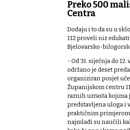
Preko 500 mal
Centra
Dodaju i to da su u sk
112 proveli niz edukat
Bjelovarsko-bilogorsk
- Od 31. siječnja do 12.
održano je deset preda
organiziran posjet uče
Županijskom centru 112
raznih uzrasta kojima j
predstavljena uloga i 
praktičnim primjerom 
najmlađi su naučili ka