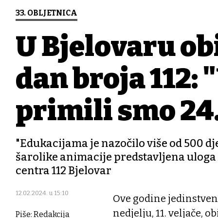
33. OBLJETNICA
U Bjelovaru ob
dan broja 112:
primili smo 24
"Edukacijama je nazočilo više od 500 dje
šarolike animacije predstavljena uloga 
centra 112 Bjelovar
12.02.2024. u 15:10
Ove godine jedinstveni
nedjelju, 11. veljače, o
Piše: Redakcija