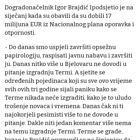
Dogradonačelnik Igor Brajdić Ipodsjetio je na
siječanj kada su obavili da su dobili 17
milijuna EUR iz Nacionalnog plana oporavka i
otpornosti.
- Do danas smo uspjeli završiti opsežnu
papirologiju, raspisati javnu nabavu i završiti
ju. Danas nitko više u Bjelovaru ne dovodi u
pitanje izgradnju Termi. A sjetite se
određenih pojedinaca koji su sve ovo vrijeme
svih ovih tri godine sijali paniku kako se
Terme nikada neće izgraditi, kako je to uludo
trošenje novaca i vremena. Danas čak ni ti
najokorjeli pesimisti više to ne dovode u
pitanje. Dakle niti jedan komentar više nema
na temu izgradnje Termi. Terme se grade,
kazao je Brajdić osvrnuvši se na činjenicu da