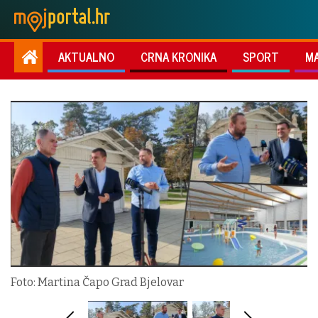
AKTUALNO
CRNA KRONIKA
SPORT
M
Foto: Martina Čapo Grad Bjelovar