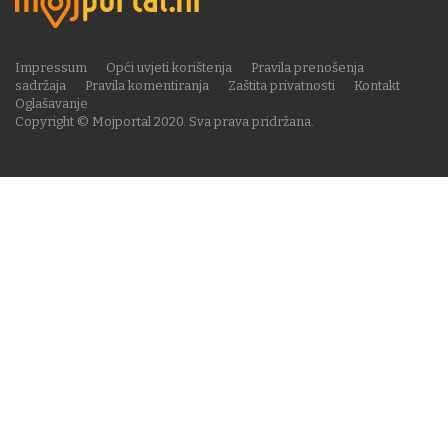
Impressum
Opći uvjeti korištenja
Pravila prenošenja
sadržaja
Pravila komentiranja
Zaštita privatnosti
Kontakt
Oglašavanje
Copyright © Mojportal 2020. Sva prava pridržana.