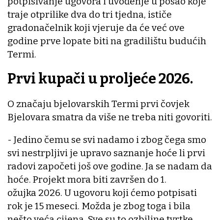
potpisivanje ugovora i uvođenje u posao koje
traje otprilike dva do tri tjedna, ističe
gradonačelnik koji vjeruje da će već ove
godine prve lopate biti na gradilištu budućih
Termi.
Prvi kupači u proljeće 2026.
O značaju bjelovarskih Termi prvi čovjek
Bjelovara smatra da više ne treba niti govoriti.
- Jedino čemu se svi nadamo i zbog čega smo
svi nestrpljivi je upravo saznanje hoće li prvi
radovi započeti još ove godine. Ja se nadam da
hoće. Projekt mora biti završen do 1.
ožujka 2026. U ugovoru koji ćemo potpisati
rok je 15 meseci. Možda je zbog toga i bila
nešto veća cijena. Sve su to ozbiljne tvrtke