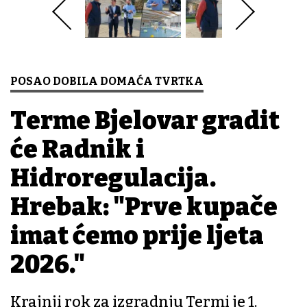
POSAO DOBILA DOMAĆA TVRTKA
Terme Bjelovar gradit
će Radnik i
Hidroregulacija.
Hrebak: "Prve kupače
imat ćemo prije ljeta
2026."
Krajnji rok za izgradnju Termi je 1.