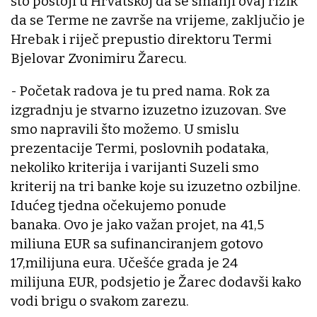
što postoji u Hrvatskoj da se smanji ovaj rizik
da se Terme ne završe na vrijeme, zaključio je
Hrebak i riječ prepustio direktoru Termi
Bjelovar Zvonimiru Žarecu.
- Početak radova je tu pred nama. Rok za
izgradnju je stvarno izuzetno izuzovan. Sve
smo napravili što možemo. U smislu
prezentacije Termi, poslovnih podataka,
nekoliko kriterija i varijanti Suzeli smo
kriterij na tri banke koje su izuzetno ozbiljne.
Idućeg tjedna očekujemo ponude
banaka. Ovo je jako važan projet, na 41,5
miliuna EUR sa sufinanciranjem gotovo
17,milijuna eura. Učešće grada je 24
milijuna EUR, podsjetio je Žarec dodavši kako
vodi brigu o svakom zarezu.