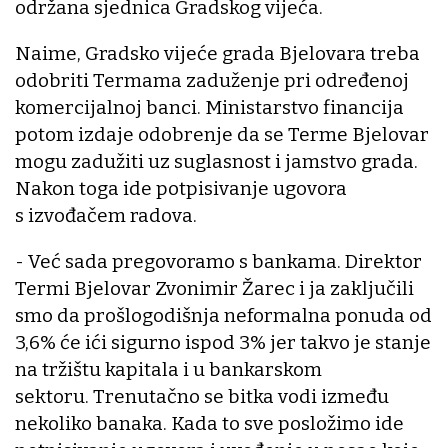
održana sjednica Gradskog vijeća.
Naime, Gradsko vijeće grada Bjelovara treba
odobriti Termama zaduženje pri određenoj
komercijalnoj banci. Ministarstvo financija
potom izdaje odobrenje da se Terme Bjelovar
mogu zadužiti uz suglasnost i jamstvo grada.
Nakon toga ide potpisivanje ugovora
s izvođačem radova.
- Već sada pregovoramo s bankama. Direktor
Termi Bjelovar Zvonimir Žarec i ja zaključili
smo da prošlogodišnja neformalna ponuda od
3,6% će ići sigurno ispod 3% jer takvo je stanje
na tržištu kapitala i u bankarskom
sektoru. Trenutačno se bitka vodi između
nekoliko banaka. Kada to sve posložimo ide