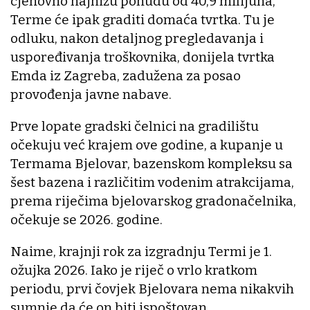
cjenovno najnižu ponudu od 40,9 milijuna,
Terme će ipak graditi domaća tvrtka. Tu je
odluku, nakon detaljnog pregledavanja i
uspoređivanja troškovnika, donijela tvrtka
Emda iz Zagreba, zadužena za posao
provođenja javne nabave.
Prve lopate gradski čelnici na gradilištu
očekuju već krajem ove godine, a kupanje u
Termama Bjelovar, bazenskom kompleksu sa
šest bazena i različitim vodenim atrakcijama,
prema riječima bjelovarskog gradonačelnika,
očekuje se 2026. godine.
Naime, krajnji rok za izgradnju Termi je 1.
ožujka 2026. Iako je riječ o vrlo kratkom
periodu, prvi čovjek Bjelovara nema nikakvih
sumnje da će on biti ispoštovan.