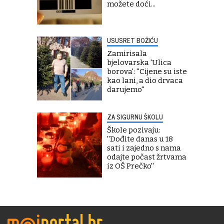
možete doći...
USUSRET BOŽIĆU
Zamirisala
bjelovarska 'Ulica
borova': ''Cijene su iste
kao lani, a dio drvaca
darujemo''
ZA SIGURNU ŠKOLU
Škole pozivaju:
''Dođite danas u 18
sati i zajedno s nama
odajte počast žrtvama
iz OŠ Prečko''