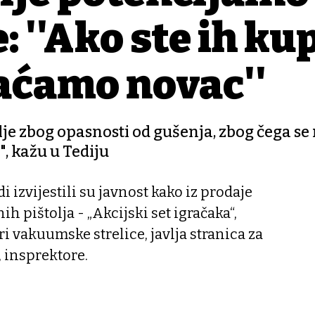
 ''Ako ste ih kup
raćamo novac''
vlje zbog opasnosti od gušenja, zbog čega se
, kažu u Tediju
i izvijestili su javnost kako iz prodaje
ih pištolja - „Akcijski set igračaka“,
tri vakuumske strelice, javlja stranica za
, insprektore.