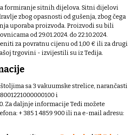
a formiranje sitnih dijelova. Sitni dijelovi
ravlje zbog opasnosti od gušenja, zbog čega
nja uporaba proizvoda. Proizvodi su bili
vnicama od 29.01.2024. do 22.10.2024.
niti za povratnu cijenu od 1,00 € ili za drugi
šoj trgovini - izvijestili su iz Tedija.
macije
pištoljima sa 3 vakuumske strelice, narančasti
028001221000000100 i
 Za daljnje informacije Tedi možete
lefona: + 385 1 4859 900 ili na e-mail adresu: