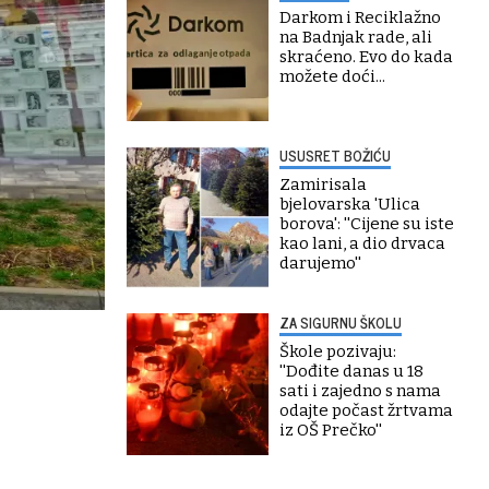
Darkom i Reciklažno
na Badnjak rade, ali
skraćeno. Evo do kada
možete doći...
USUSRET BOŽIĆU
Zamirisala
bjelovarska 'Ulica
borova': ''Cijene su iste
kao lani, a dio drvaca
darujemo''
ZA SIGURNU ŠKOLU
Škole pozivaju:
''Dođite danas u 18
sati i zajedno s nama
odajte počast žrtvama
iz OŠ Prečko''