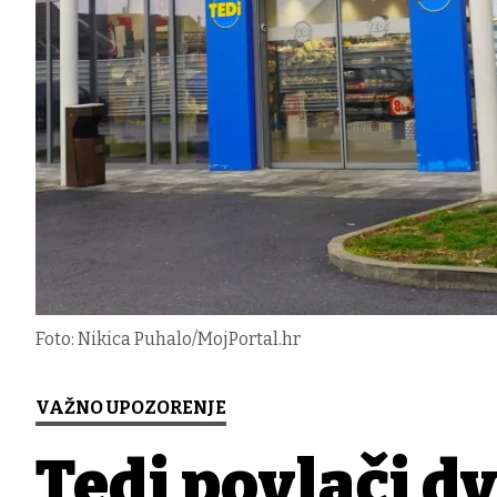
Foto: Nikica Puhalo/MojPortal.hr
VAŽNO UPOZORENJE
Tedi povlači dv