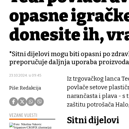
opasne igračke:
donesite ih, v
"Sitni dijelovi mogu biti opasni po zdra
preporučuje daljnja uporaba proizvoda"
23.10.2024. u 09:45
Iz trgovačkog lanca Ted
povlače setove plastičn
Piše: Redakcija
narančasta i plava - s 
zaštitu potrošača Halo
VEZANE VIJESTI
Sitni dijelovi