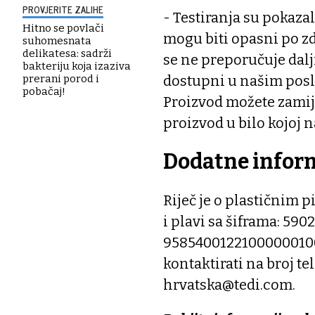
PROVJERITE ZALIHE
- Testiranja su pokazal
Hitno se povlači
mogu biti opasni po zd
suhomesnata
delikatesa: sadrži
se ne preporučuje dalj
bakteriju koja izaziva
dostupni u našim poslo
prerani porod i
pobačaj!
Proizvod možete zamije
proizvod u bilo kojoj na
Dodatne infor
Riječ je o plastičnim 
i plavi sa šiframa: 59
95854001221000000100.
kontaktirati na broj te
hrvatska@tedi.com.