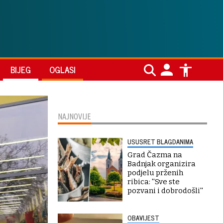
BIJEG
OGLASI
NAJNOVIJE
USUSRET BLAGDANIMA
Grad Čazma na
Badnjak organizira
podjelu prženih
ribica: ''Sve ste
pozvani i dobrodošli''
OBAVIJEST