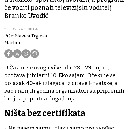
će voditi poznati televizijski voditelj
Branko Uvodić
26.09.2024. u 08:04
Piše: Slavica Trgovac
Martan
U Čazmi se ovoga vikenda, 28. i 29. rujna,
održava jubilarni 10. Eko sajam. Očekuje se
dolazak 40-ak izlagača iz čitave Hrvatske, a
kao i ranijih godina organizatori su pripremili
brojna popratna događanja.
Ništa bez certifikata
- Na našem sajmu izlažu samo proizvođači