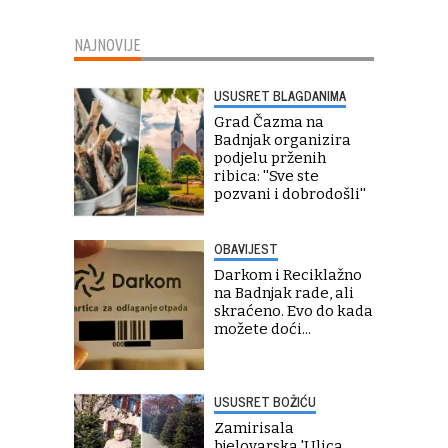
NAJNOVIJE
USUSRET BLAGDANIMA
Grad Čazma na
Badnjak organizira
podjelu prženih
ribica: ''Sve ste
pozvani i dobrodošli''
OBAVIJEST
Darkom i Reciklažno
na Badnjak rade, ali
skraćeno. Evo do kada
možete doći...
USUSRET BOŽIĆU
Zamirisala
bjelovarska 'Ulica