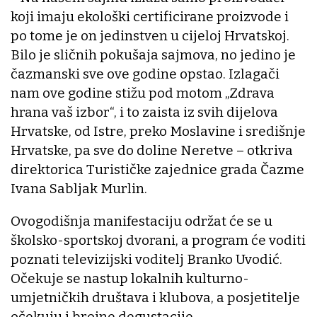
koji imaju ekološki certificirane proizvode i
po tome je on jedinstven u cijeloj Hrvatskoj.
Bilo je sličnih pokušaja sajmova, no jedino je
čazmanski sve ove godine opstao. Izlagači
nam ove godine stižu pod motom „Zdrava
hrana vaš izbor“, i to zaista iz svih dijelova
Hrvatske, od Istre, preko Moslavine i središnje
Hrvatske, pa sve do doline Neretve – otkriva
direktorica Turističke zajednice grada Čazme
Ivana Sabljak Murlin.
Ovogodišnja manifestaciju održat će se u
školsko-sportskoj dvorani, a program će voditi
poznati televizijski voditelj Branko Uvodić.
Očekuje se nastup lokalnih kulturno-
umjetničkih društava i klubova, a posjetitelje
očekuju i brojne degustacije.