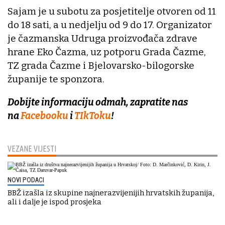
Sajam je u subotu za posjetitelje otvoren od 11
do 18 sati, a u nedjelju od 9 do 17. Organizator
je čazmanska Udruga proizvođača zdrave
hrane Eko Čazma, uz potporu Grada Čazme,
TZ grada Čazme i Bjelovarsko-bilogorske
županije te sponzora.
Dobijte informaciju odmah, zapratite nas
na
Facebooku
i
TIkToku
!
VEZANE VIJESTI
NOVI PODACI
BBŽ izašla iz skupine najnerazvijenijih hrvatskih županija,
ali i dalje je ispod prosjeka