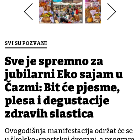
SVI SU POZVANI
Sve je spremno za
jubilarni Eko sajam u
Čazmi: Bit će pjesme,
plesa i degustacije
zdravih slastica
Ovogodišnja manifestacija održat će se
u školsko-sportskoj dvorani, a program