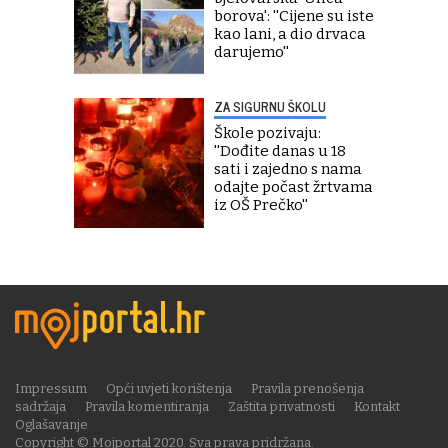
borova': ''Cijene su iste
kao lani, a dio drvaca
darujemo''
ZA SIGURNU ŠKOLU
Škole pozivaju:
''Dođite danas u 18
sati i zajedno s nama
odajte počast žrtvama
iz OŠ Prečko''
Impressum
Opći uvjeti korištenja
Pravila prenošenja
sadržaja
Pravila komentiranja
Zaštita privatnosti
Kontakt
Oglašavanje
Copyright © Mojportal 2020. Sva prava pridržana.