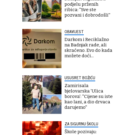
podjelu prženih
ribica: ''Sve ste
pozvani i dobrodošli''
OBAVIJEST
Darkom i Reciklažno
na Badnjak rade, ali
skraćeno. Evo do kada
možete doći...
USUSRET BOŽIĆU
Zamirisala
bjelovarska 'Ulica
borova': ''Cijene su iste
kao lani, a dio drvaca
darujemo''
ZA SIGURNU ŠKOLU
Škole pozivaju: