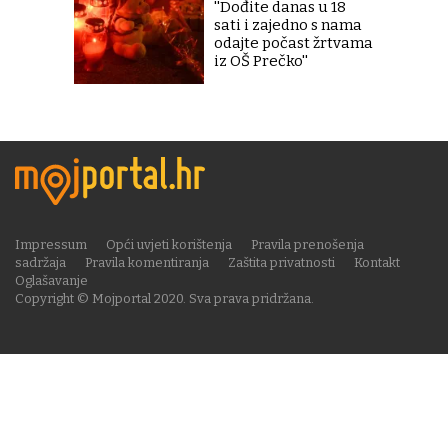
''Dođite danas u 18
sati i zajedno s nama
odajte počast žrtvama
iz OŠ Prečko''
Impressum
Opći uvjeti korištenja
Pravila prenošenja
sadržaja
Pravila komentiranja
Zaštita privatnosti
Kontakt
Oglašavanje
Copyright © Mojportal 2020. Sva prava pridržana.