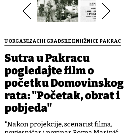
U ORGANIZACIJI GRADSKE KNJIŽNICE PAKRAC
Sutra u Pakracu
pogledajte film o
početku Domovinskog
rata: "Početak, obrat i
pobjeda"
"Nakon projekcije, scenarist filma,
povjesničar i novinar Borna Marinić