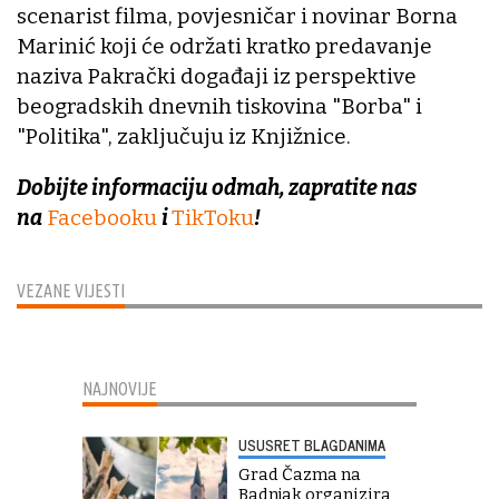
scenarist filma, povjesničar i novinar Borna
Marinić koji će održati kratko predavanje
naziva Pakrački događaji iz perspektive
beogradskih dnevnih tiskovina "Borba" i
"Politika", zaključuju iz Knjižnice.
Dobijte informaciju odmah, zapratite nas
na
Facebooku
i
TikToku
!
VEZANE VIJESTI
NAJNOVIJE
USUSRET BLAGDANIMA
Grad Čazma na
Badnjak organizira