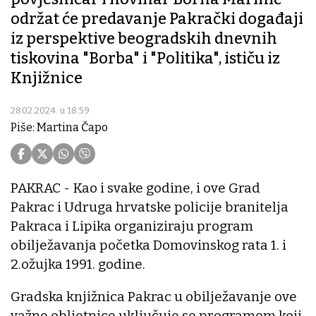
održat će predavanje Pakrački događaji
iz perspektive beogradskih dnevnih
tiskovina "Borba" i "Politika", ističu iz
Knjižnice
28.02.2024. u 18:59
Piše: Martina Čapo
PAKRAC - Kao i svake godine, i ove Grad
Pakrac i Udruga hrvatske policije branitelja
Pakraca i Lipika organiziraju program
obilježavanja početka Domovinskog rata 1. i
2.ožujka 1991. godine.
Gradska knjižnica Pakrac u obilježavanje ove
važne obljetnice uključuje se programom koji