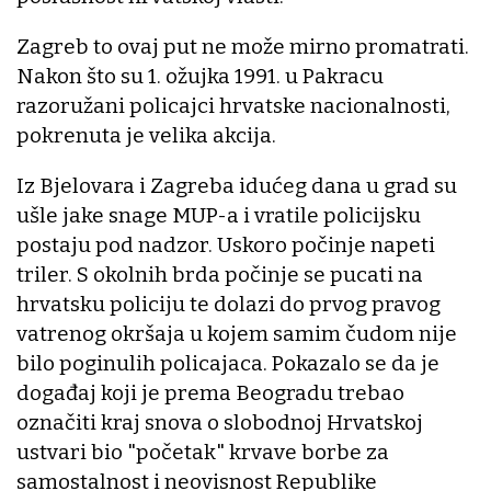
Zagreb to ovaj put ne može mirno promatrati.
Nakon što su 1. ožujka 1991. u Pakracu
razoružani policajci hrvatske nacionalnosti,
pokrenuta je velika akcija.
Iz Bjelovara i Zagreba idućeg dana u grad su
ušle jake snage MUP-a i vratile policijsku
postaju pod nadzor. Uskoro počinje napeti
triler. S okolnih brda počinje se pucati na
hrvatsku policiju te dolazi do prvog pravog
vatrenog okršaja u kojem samim čudom nije
bilo poginulih policajaca. Pokazalo se da je
događaj koji je prema Beogradu trebao
označiti kraj snova o slobodnoj Hrvatskoj
ustvari bio "početak" krvave borbe za
samostalnost i neovisnost Republike