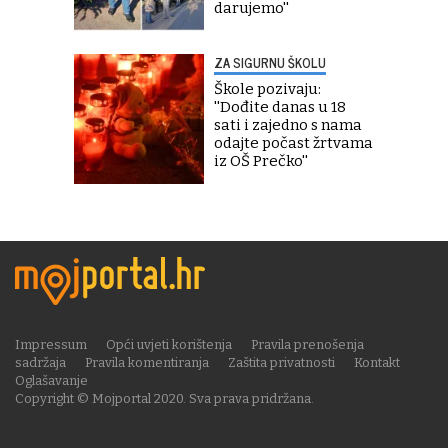
darujemo''
ZA SIGURNU ŠKOLU
Škole pozivaju:
''Dođite danas u 18
sati i zajedno s nama
odajte počast žrtvama
iz OŠ Prečko''
Impressum
Opći uvjeti korištenja
Pravila prenošenja
sadržaja
Pravila komentiranja
Zaštita privatnosti
Kontakt
Oglašavanje
Copyright © Mojportal 2020. Sva prava pridržana.