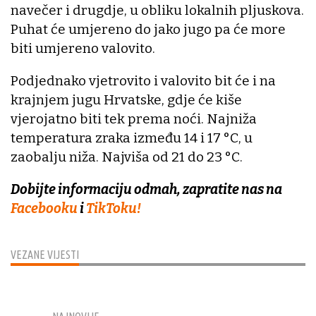
navečer i drugdje, u obliku lokalnih pljuskova.
Puhat će umjereno do jako jugo pa će more
biti umjereno valovito.
Podjednako vjetrovito i valovito bit će i na
krajnjem jugu Hrvatske, gdje će kiše
vjerojatno biti tek prema noći. Najniža
temperatura zraka između 14 i 17 °C, u
zaobalju niža. Najviša od 21 do 23 °C.
Dobijte informaciju odmah, zapratite nas na
Facebooku
i
TikToku!
VEZANE VIJESTI