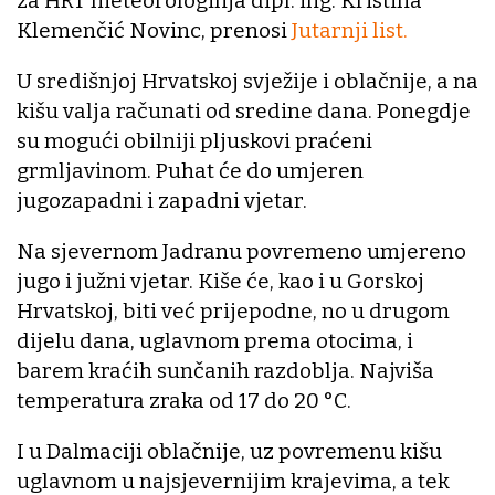
za HRT meteorologinja dipl. ing. Kristina
Klemenčić Novinc, prenosi
Jutarnji list.
U središnjoj Hrvatskoj svježije i oblačnije, a na
kišu valja računati od sredine dana. Ponegdje
su mogući obilniji pljuskovi praćeni
grmljavinom. Puhat će do umjeren
jugozapadni i zapadni vjetar.
Na sjevernom Jadranu povremeno umjereno
jugo i južni vjetar. Kiše će, kao i u Gorskoj
Hrvatskoj, biti već prijepodne, no u drugom
dijelu dana, uglavnom prema otocima, i
barem kraćih sunčanih razdoblja. Najviša
temperatura zraka od 17 do 20 °C.
I u Dalmaciji oblačnije, uz povremenu kišu
uglavnom u najsjevernijim krajevima, a tek