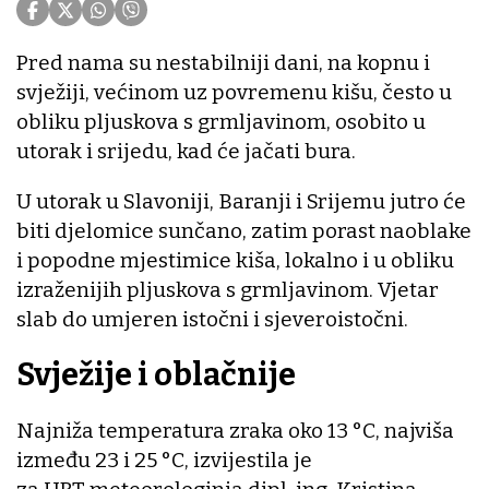
Pred nama su nestabilniji dani, na kopnu i
svježiji, većinom uz povremenu kišu, često u
obliku pljuskova s grmljavinom, osobito u
utorak i srijedu, kad će jačati bura.
U utorak u Slavoniji, Baranji i Srijemu jutro će
biti djelomice sunčano, zatim porast naoblake
i popodne mjestimice kiša, lokalno i u obliku
izraženijih pljuskova s grmljavinom. Vjetar
slab do umjeren istočni i sjeveroistočni.
Svježije i oblačnije
Najniža temperatura zraka oko 13 °C, najviša
između 23 i 25 °C, izvijestila je