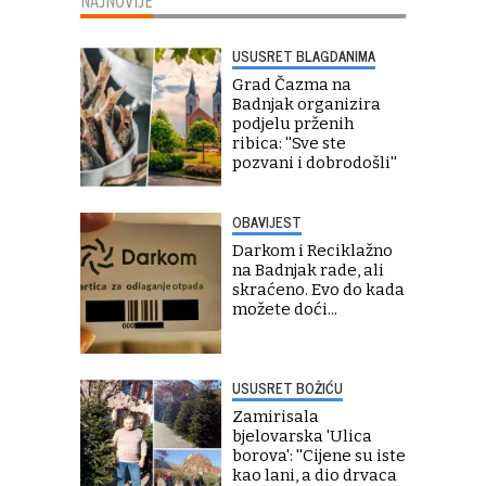
NAJNOVIJE
USUSRET BLAGDANIMA
Grad Čazma na
Badnjak organizira
podjelu prženih
ribica: ''Sve ste
pozvani i dobrodošli''
OBAVIJEST
Darkom i Reciklažno
na Badnjak rade, ali
skraćeno. Evo do kada
možete doći...
USUSRET BOŽIĆU
Zamirisala
bjelovarska 'Ulica
borova': ''Cijene su iste
kao lani, a dio drvaca