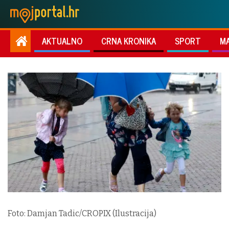
AKTUALNO
CRNA KRONIKA
SPORT
M
Foto: Damjan Tadic/CROPIX (Ilustracija)