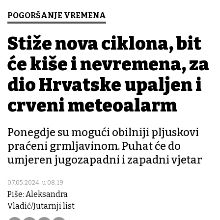
POGORŠANJE VREMENA
Stiže nova ciklona, bit
će kiše i nevremena, za
dio Hrvatske upaljen i
crveni meteoalarm
Ponegdje su mogući obilniji pljuskovi
praćeni grmljavinom. Puhat će do
umjeren jugozapadni i zapadni vjetar
07.05.2024. u 08:19
Piše: Aleksandra
Vladić/Jutarnji list