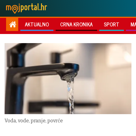
AKTUALNO
CRNA KRONIKA
SPORT
M
Voda, vode, pranje, povrće