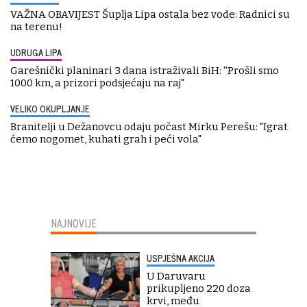
VAŽNA OBAVIJEST Šuplja Lipa ostala bez vode: Radnici su
na terenu!
UDRUGA LIPA
Garešnički planinari 3 dana istraživali BiH: ''Prošli smo
1000 km, a prizori podsjećaju na raj"
VELIKO OKUPLJANJE
Branitelji u Dežanovcu odaju počast Mirku Perešu: "Igrat
ćemo nogomet, kuhati grah i peći vola"
NAJNOVIJE
USPJEŠNA AKCIJA
U Daruvaru
prikupljeno 220 doza
krvi, među