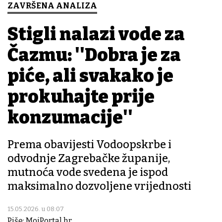
ZAVRŠENA ANALIZA
Stigli nalazi vode za
Čazmu: ''Dobra je za
piće, ali svakako je
prokuhajte prije
konzumacije''
Prema obavijesti Vodoopskrbe i
odvodnje Zagrebačke županije,
mutnoća vode svedena je ispod
maksimalno dozvoljene vrijednosti
15.05.2026. u 08:07
Piše: MojPortal.hr