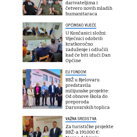
darivateljima i
četvero novih mladih
humanitaraca
OPĆINSKO VIJEĆE
U Končanici složni:
Vijećnici odobrili
kratkoročno
zaduženje i odlučili
kad će biti idući Dan
Općine
EU FONDOVI
BBŽ u Bjelovaru
predstavila
milijunske projekte:
Od obnove škola do
preporoda
Daruvarskih toplica
VAŽNA SREDSTVA
Za turističke projekte
BBŽ-a 191.000 €: