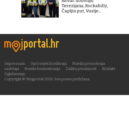
Novac dobivaju
Terezijana, Rockabilly,
Čapljin put, Vustje...
Impressum
Opći uvjeti korištenja
Pravila prenošenja
sadržaja
Pravila komentiranja
Zaštita privatnosti
Kontakt
Oglašavanje
Copyright © Mojportal 2020. Sva prava pridržana.