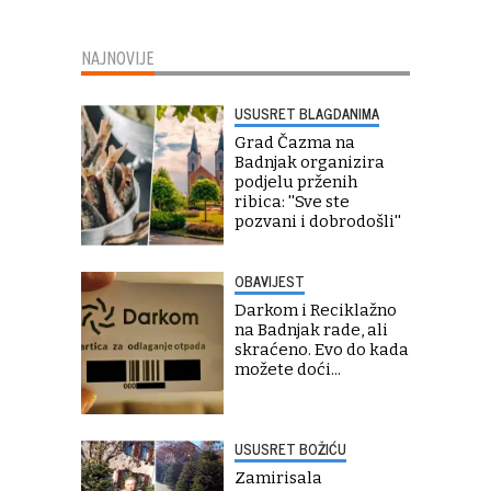
NAJNOVIJE
USUSRET BLAGDANIMA
Grad Čazma na
Badnjak organizira
podjelu prženih
ribica: ''Sve ste
pozvani i dobrodošli''
OBAVIJEST
Darkom i Reciklažno
na Badnjak rade, ali
skraćeno. Evo do kada
možete doći...
USUSRET BOŽIĆU
Zamirisala