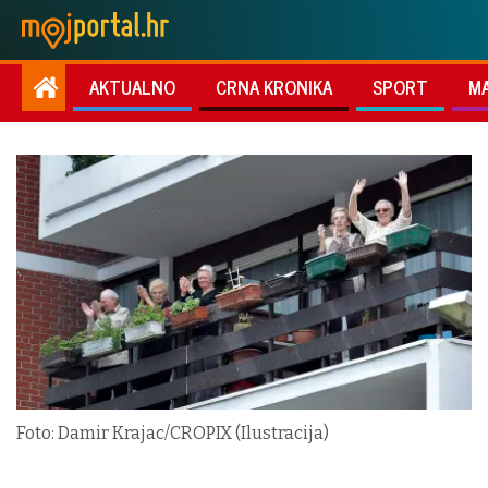
AKTUALNO
CRNA KRONIKA
SPORT
M
Foto: Damir Krajac/CROPIX (Ilustracija)