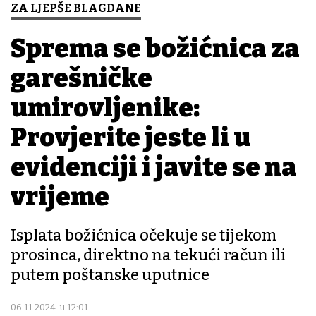
ZA LJEPŠE BLAGDANE
Sprema se božićnica za
garešničke
umirovljenike:
Provjerite jeste li u
evidenciji i javite se na
vrijeme
Isplata božićnica očekuje se tijekom
prosinca, direktno na tekući račun ili
putem poštanske uputnice
06.11.2024. u 12:01