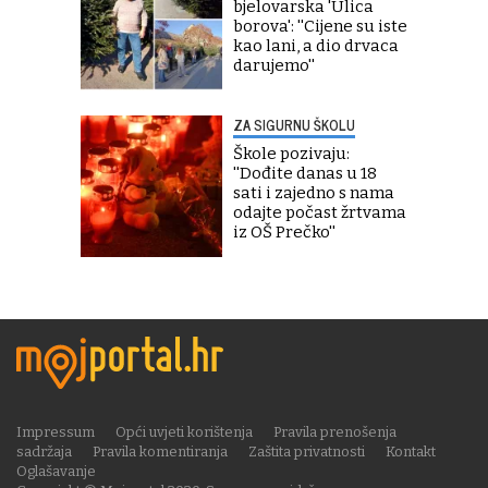
bjelovarska 'Ulica
borova': ''Cijene su iste
kao lani, a dio drvaca
darujemo''
ZA SIGURNU ŠKOLU
Škole pozivaju:
''Dođite danas u 18
sati i zajedno s nama
odajte počast žrtvama
iz OŠ Prečko''
Impressum
Opći uvjeti korištenja
Pravila prenošenja
sadržaja
Pravila komentiranja
Zaštita privatnosti
Kontakt
Oglašavanje