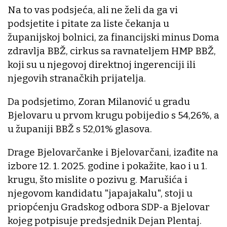
Na to vas podsjeća, ali ne želi da ga vi
podsjetite i pitate za liste čekanja u
županijskoj bolnici, za financijski minus Doma
zdravlja BBŽ, cirkus sa ravnateljem HMP BBŽ,
koji su u njegovoj direktnoj ingerenciji ili
njegovih stranačkih prijatelja.
Da podsjetimo, Zoran Milanović u gradu
Bjelovaru u prvom krugu pobijedio s 54,26%, a
u županiji BBŽ s 52,01% glasova.
Drage Bjelovarčanke i Bjelovarčani, izađite na
izbore 12. 1. 2025. godine i pokažite, kao i u 1.
krugu, što mislite o pozivu g. Marušića i
njegovom kandidatu "japajakalu", stoji u
priopćenju Gradskog odbora SDP-a Bjelovar
kojeg potpisuje predsjednik Dejan Plentaj.