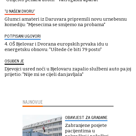
"U NAŠEM DVORU"
Glumci amateri iz Daruvara pripremili novu urnebesnu
komediju: "Mjesecima se smijemo na probama"
POTPISANI UGOVORI
4. OŠ Bjelovar i Dvorana europskih prvaka idu u
energetsku obnovu: "Uštede će biti 79 posto"
OSUĐEN JE
Djevojci usred noći u Bjelovaru zapalio službeni auto pa joj
prijetio: "Nije mi se cijeli dan javljala"
NAJNOVIJE
OBAVIJEST ZA GRAĐANE
Zabranjene posjete
pacijentima u