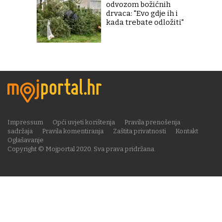
odvozom božićnih
drvaca: "Evo gdje ih i
kada trebate odložiti"
Impressum
Opći uvjeti korištenja
Pravila prenošenja
sadržaja
Pravila komentiranja
Zaštita privatnosti
Kontakt
Oglašavanje
Copyright © Mojportal 2020. Sva prava pridržana.