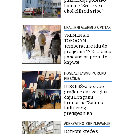
pakračkoj i požeškoj
bolnici: "Sve je više
oboljelih od gripe"
UPALJENI ALARMI ZA PETAK
VREMENSKI
TOBOGAN
Temperature idu do
proljetnih 17°C, a onda
ponovno pripremite
kapute
POSLALI JASNU PORUKU
BIRAČIMA
HDZ BBŽ-a pozvao
građane da svoj glas
daju Draganu
Primorcu: "Želimo
kulturnog
predsjednika"
ADEKVATNO ZBRINJAVANJE
Darkom kreće s