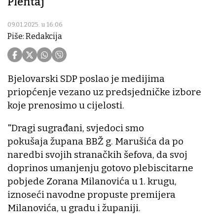
Plentaj
09.01.2025. u 16:06
Piše: Redakcija
Bjelovarski SDP poslao je medijima
priopćenje vezano uz predsjedničke izbore
koje prenosimo u cijelosti.
"Dragi sugrađani, svjedoci smo
pokušaja župana BBŽ g. Marušića da po
naredbi svojih stranačkih šefova, da svoj
doprinos umanjenju gotovo plebiscitarne
pobjede Zorana Milanovića u 1. krugu,
iznoseći navodne propuste premijera
Milanovića, u gradu i županiji.