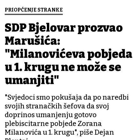
PRIOPĆENJE STRANKE
SDP Bjelovar prozvao
Marušića:
"Milanovićeva pobjeda
u 1. krugu ne može se
umanjiti"
"Svjedoci smo pokušaja da po naredbi
svojih stranačkih šefova da svoj
doprinos umanjenju gotovo
plebiscitarne pobjede Zorana
Milanovića u 1. krugu", piše Dejan