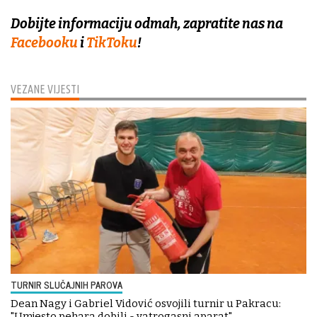
Dobijte informaciju odmah, zapratite nas na
Facebooku
i
TikToku
!
VEZANE VIJESTI
TURNIR SLUČAJNIH PAROVA
Dean Nagy i Gabriel Vidović osvojili turnir u Pakracu:
"Umjesto pehara dobili - vatrogasni aparat"