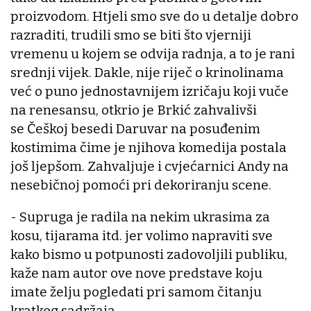
proizvodom. Htjeli smo sve do u detalje dobro
razraditi, trudili smo se biti što vjerniji
vremenu u kojem se odvija radnja, a to je rani
srednji vijek. Dakle, nije riječ o krinolinama
već o puno jednostavnijem izričaju koji vuče
na renesansu, otkrio je Brkić zahvalivši
se Češkoj besedi Daruvar na posuđenim
kostimima čime je njihova komedija postala
još ljepšom. Zahvaljuje i cvjećarnici Andy na
nesebičnoj pomoći pri dekoriranju scene.
- Supruga je radila na nekim ukrasima za
kosu, tijarama itd. jer volimo napraviti sve
kako bismo u potpunosti zadovoljili publiku,
kaže nam autor ove nove predstave koju
imate želju pogledati pri samom čitanju
kratkog sadržaja.