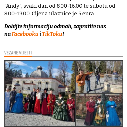
"Andy", svaki dan od 8.00-16.00 te subotu od
8.00-13.00. Cijena ulaznice je 5 eura.
Dobijte informaciju odmah, zapratite nas
na
Facebooku
i
TikToku
!
VEZANE VIJESTI