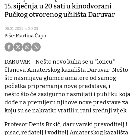
15. siječnja u 20 sati u kinodvorani
Pučkog otvorenog učilišta Daruvar
08.01.2025. u 20:03
Piše: Martina Čapo
DARUVAR - Nešto novo kuha se u "loncu"
članova Amaterskog kazališta Daruvar. Nešto
što nasmijava glumce amatere od samog
početka pripremanja nove predstave, i
nešto što će zasigurno nasmijati i publiku koja
dođe na premijeru njihove nove predstave za
koju su se nakratko vratili u rani srednji vijek.
Profesor Denis Brkić, daruvarski prevoditelj i
pisac, redatelj i voditelj Amaterskog kazališta