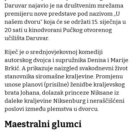
Daruvar najavio je na društvenim mrežama
premijeru nove predstave pod nazivom „U
našem dvoru“ koja će se održati 15. siječnja u
20 sati u kinodvorani Pučkog otvorenog
učilišta Daruvar.
Riječ je o srednjovjekovnoj komediji
autorskog dvojca i supružnika Denisa i Marije
Brkić. A prikazuje naizgled svakodnevni život
stanovnika siromašne kraljevine. Promjenu
unose planovi (prisilne) ženidbe kraljevskog
brata Johana, dolazak princeze Niksane iz
daleke kraljevine Niksenburg i neraščišćeni
poslovi između plemstva u dvorcu.
Maestralni glumci