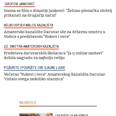
"GROFOVI JANKOVIĆI"
Snima se film o dinastiji Janković: "Želimo plemićku obitelj
prikazati na drugačiji način"
VELIKI USPJEH MALOG KAZALIŠTA
Amatersko kazalište Daruvar ide na državnu smotru u
Vodice s predstavom "Vukovi i ovce"
22. SMOTRA AMATERSKIH KAZALIŠTA
Predstava daruvarskih školaraca "Ja u online nastavi"
dobila nagradu za najbolju režiju
POŽURITE I PODRŽITE OVE SJAJNE LJUDE
Večeras "Vukovi i ovce" Amaterskog kazališta Daruvar:
"Ostalo svega nekoliko ulaznica"
NAJNOVIJE
IZVJEŠĆE IZ KNJIŽNICE