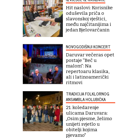
Hit naslovi: Korisnike
oduševila priča o
slavonskoj vještici,
među najčitanijima i
jedan Bjelovarčanin
NOVOGODIŠNJI KONCERT
Daruvar večeras opet
postaje ''Beč u
malom'': Na
repertoaru klasika,
ali i latinoamerički
ritmovi
TRADICIJA FOLKLORNOG
ANSAMBLA HOLUBIČKA
21. koledarenje
ulicama Daruvara:
„Osim pjesme, želimo
unijeti svjetlo u
obitelji kojima
pjevamo"