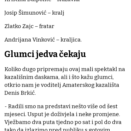
Josip Šimunović – kralj
Zlatko Zajc – fratar
Andrijana Vinković – kraljica.
Glumci jedva čekaju
Koliko dugo pripremaju ovaj mali spektakl na
kazališnim daskama, ali i što kažu glumci,
otkrio nam je voditelj Amaterskog kazališta
Denis Brkić.
- Radili smo na predstavi nešto više od šest
mjeseci. Usput je doživjela i neke promjene.
Vježbamo dva puta tjedno po sat i pol do dva
tako da izlazimo pred publiku s gotovim