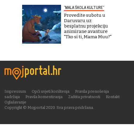
"MALA ŠKOLA KULTURE"
Provedite subotu u
Daruvaru uz
besplatnu projekciju
animirane avanture
"Tko si ti, Mama Muu?"
Impressum
Opći uvjeti korištenja
Pravila prenošenja
sadržaja
Pravila komentiranja
Zaštita privatnosti
Kontakt
Oglašavanje
Copyright © Mojportal 2020. Sva prava pridržana.