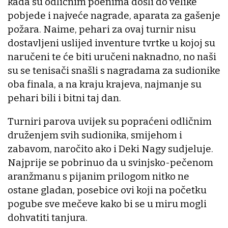
kada su odličnim poenima došli do velike
pobjede i najveće nagrade, aparata za gašenje
požara. Naime, pehari za ovaj turnir nisu
dostavljeni uslijed inventure tvrtke u kojoj su
naručeni te će biti uručeni naknadno, no naši
su se tenisači snašli s nagradama za sudionike
oba finala, a na kraju krajeva, najmanje su
pehari bili i bitni taj dan.
Turniri parova uvijek su popraćeni odličnim
druženjem svih sudionika, smijehom i
zabavom, naročito ako i Deki Nagy sudjeluje.
Najprije se pobrinuo da u svinjsko-pečenom
aranžmanu s pijanim prilogom nitko ne
ostane gladan, posebice ovi koji na početku
pogube sve mečeve kako bi se u miru mogli
dohvatiti tanjura.