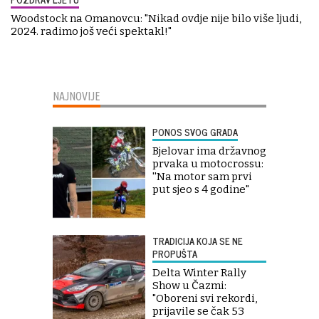
Woodstock na Omanovcu: "Nikad ovdje nije bilo više ljudi,
2024. radimo još veći spektakl!"
NAJNOVIJE
PONOS SVOG GRADA
Bjelovar ima državnog
prvaka u motocrossu:
''Na motor sam prvi
put sjeo s 4 godine"
TRADICIJA KOJA SE NE
PROPUŠTA
Delta Winter Rally
Show u Čazmi:
"Oboreni svi rekordi,
prijavile se čak 53