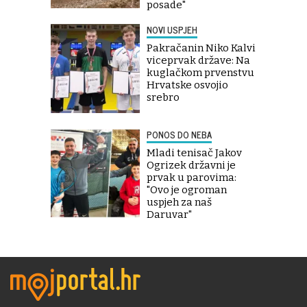
posade"
NOVI USPJEH
Pakračanin Niko Kalvi
viceprvak države: Na
kuglačkom prvenstvu
Hrvatske osvojio
srebro
PONOS DO NEBA
Mladi tenisač Jakov
Ogrizek državni je
prvak u parovima:
"Ovo je ogroman
uspjeh za naš
Daruvar"