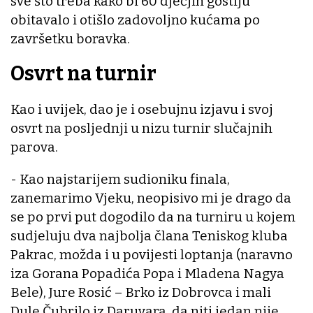
sve što treba kako bi 60 dječjih gostiju
obitavalo i otišlo zadovoljno kućama po
završetku boravka.
Osvrt na turnir
Kao i uvijek, dao je i osebujnu izjavu i svoj
osvrt na posljednji u nizu turnir slučajnih
parova.
- Kao najstarijem sudioniku finala,
zanemarimo Vjeku, neopisivo mi je drago da
se po prvi put dogodilo da na turniru u kojem
sudjeluju dva najbolja člana Teniskog kluba
Pakrac, možda i u povijesti loptanja (naravno
iza Gorana Popadića Popa i Mladena Nagya
Bele), Jure Rosić – Brko iz Dobrovca i mali
Dule Čubrilo iz Daruvara, da niti jedan nije