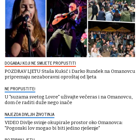
DOGAĐAJ KOJI NE SMIJETE PROPUSTITI
POZDRAV LJETU Staša Kukić i Darko Rundek na Omanovcu
pripremaju nezaboravni oproštaj od ljeta
NE PROPUSTITE!
U "suzama svetog Lovre" uživajte večeras i na Omanovcu,
dom će raditi duže nego inače
NAJEZDA DIVLJIH ŽIVOTINJA
VIDEO Divlje svinje okupirale prostor oko Omanovca:
"Pogonski lov mogao bi biti jedino rješenje"
POZDRAV LJETU