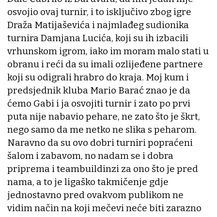
osvojio ovaj turnir, i to isključivo zbog igre
Draža Matijaševića i najmlađeg sudionika
turnira Damjana Lucića, koji su ih izbacili
vrhunskom igrom, iako im moram malo stati u
obranu i reći da su imali ozlijeđene partnere
koji su odigrali hrabro do kraja. Moj kum i
predsjednik kluba Mario Barać znao je da
ćemo Gabi i ja osvojiti turnir i zato po prvi
puta nije nabavio pehare, ne zato što je škrt,
nego samo da me netko ne slika s peharom.
Naravno da su ovo dobri turniri popraćeni
šalom i zabavom, no nadam se i dobra
priprema i teambuildinzi za ono što je pred
nama, a to je ligaško takmičenje gdje
jednostavno pred ovakvom publikom ne
vidim način na koji mečevi neće biti zarazno