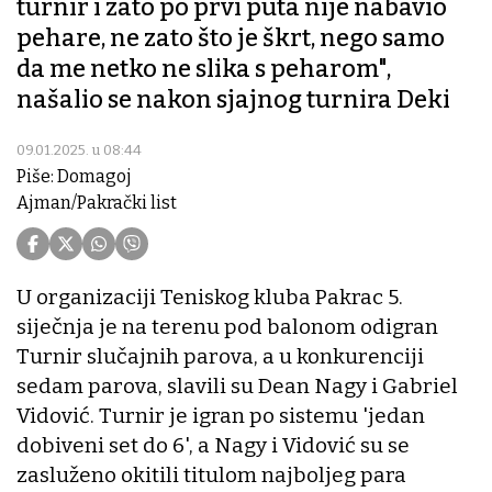
turnir i zato po prvi puta nije nabavio
pehare, ne zato što je škrt, nego samo
da me netko ne slika s peharom",
našalio se nakon sjajnog turnira Deki
09.01.2025. u 08:44
Piše: Domagoj
Ajman/Pakrački list
U organizaciji Teniskog kluba Pakrac 5.
siječnja je na terenu pod balonom odigran
Turnir slučajnih parova, a u konkurenciji
sedam parova, slavili su Dean Nagy i Gabriel
Vidović. Turnir je igran po sistemu 'jedan
dobiveni set do 6', a Nagy i Vidović su se
zasluženo okitili titulom najboljeg para