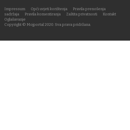
Impressum
Opći uvjeti korištenja
Pravila prenošenja
sadržaja
Pravila komentiranja
Zaštita privatnosti
Kontakt
Oglašavanje
Copyright © Mojportal 2020. Sva prava pridržana.