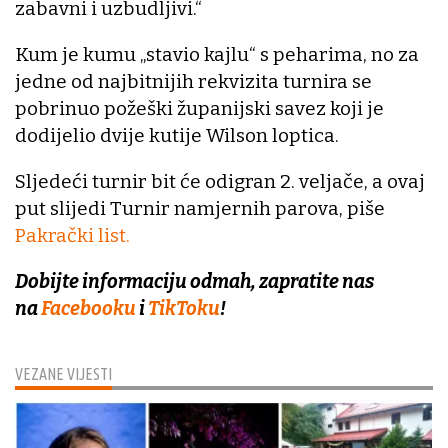
zabavni i uzbudljivi.“
Kum je kumu „stavio kajlu“ s peharima, no za
jedne od najbitnijih rekvizita turnira se
pobrinuo požeški županijski savez koji je
dodijelio dvije kutije Wilson loptica.
Sljedeći turnir bit će odigran 2. veljače, a ovaj
put slijedi Turnir namjernih parova, piše
Pakrački list.
Dobijte informaciju odmah, zapratite nas
na
Facebooku
i
TikToku
!
VEZANE VIJESTI