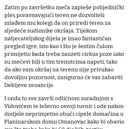
Zatim po završetku meča zapleše pobjednički
ples poravnavajući teren ne dozvolivši
mlađem mu kolegi da on priredi teren za
sljedeće sudionike okršaja. Tijekom
natjecateljskog dijela je imao fantastičan
pregled igre, isto kao i što je šestim čulom
primijetio kada treba zauzeti cirkus poze iako
su mečevi bili u tim trenutcima napeti, tako
da ako vam okršaj na terenu nije privukao
dovoljnu pozornost, zasigurno će vas zabaviti
Dekijeve zezancije.
I onda to sve završi odličnom suradnjom s
Vidovićem te ležerno osvoji turnir i ode nakon
dodjele neprimjetno obući cipele domaćina u
Planinarskom domu Omanovac kako bi obavio