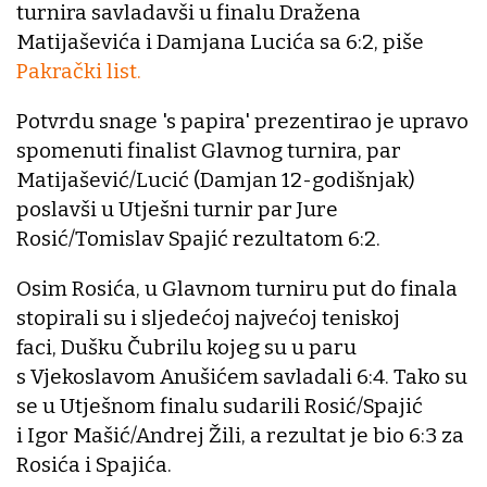
turnira savladavši u finalu Dražena
Matijaševića i Damjana Lucića sa 6:2, piše
Pakrački list.
Potvrdu snage 's papira' prezentirao je upravo
spomenuti finalist Glavnog turnira, par
Matijašević/Lucić (Damjan 12-godišnjak)
poslavši u Utješni turnir par Jure
Rosić/Tomislav Spajić rezultatom 6:2.
Osim Rosića, u Glavnom turniru put do finala
stopirali su i sljedećoj najvećoj teniskoj
faci, Dušku Čubrilu kojeg su u paru
s Vjekoslavom Anušićem savladali 6:4. Tako su
se u Utješnom finalu sudarili Rosić/Spajić
i Igor Mašić/Andrej Žili, a rezultat je bio 6:3 za
Rosića i Spajića.