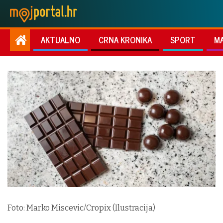
AKTUALNO
CRNA KRONIKA
SPORT
M
Foto: Marko Miscevic/Cropix (Ilustracija)