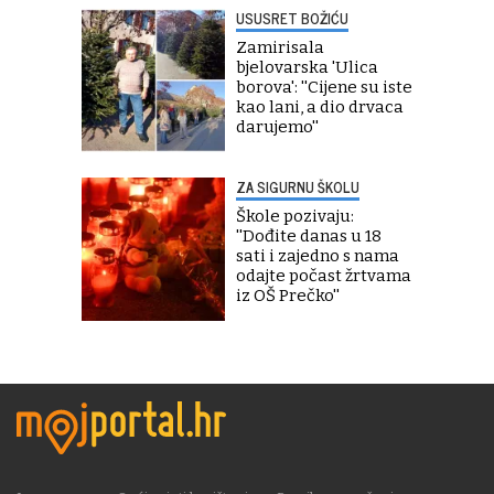
USUSRET BOŽIĆU
Zamirisala
bjelovarska 'Ulica
borova': ''Cijene su iste
kao lani, a dio drvaca
darujemo''
ZA SIGURNU ŠKOLU
Škole pozivaju:
''Dođite danas u 18
sati i zajedno s nama
odajte počast žrtvama
iz OŠ Prečko''