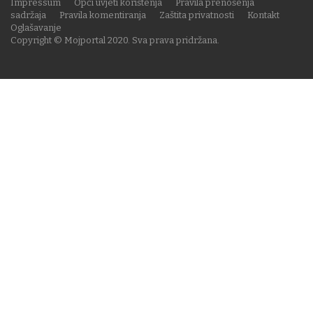
Impressum
Opći uvjeti korištenja
Pravila prenošenja
sadržaja
Pravila komentiranja
Zaštita privatnosti
Kontakt
Oglašavanje
Copyright © Mojportal 2020. Sva prava pridržana.