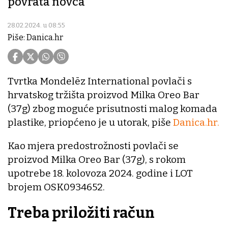
povrata novca
28.02.2024. u 08:55
Piše: Danica.hr
Tvrtka Mondelēz International povlači s
hrvatskog tržišta proizvod Milka Oreo Bar
(37g) zbog moguće prisutnosti malog komada
plastike, priopćeno je u utorak, piše
Danica.hr.
Kao mjera predostrožnosti povlači se
proizvod Milka Oreo Bar (37g), s rokom
upotrebe 18. kolovoza 2024. godine i LOT
brojem OSK0934652.
Treba priložiti račun