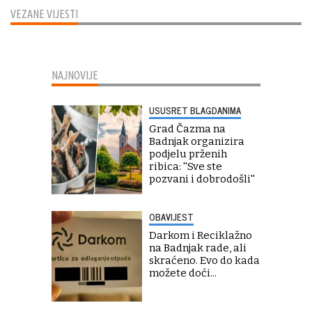
VEZANE VIJESTI
NAJNOVIJE
USUSRET BLAGDANIMA
Grad Čazma na
Badnjak organizira
podjelu prženih
ribica: ''Sve ste
pozvani i dobrodošli''
OBAVIJEST
Darkom i Reciklažno
na Badnjak rade, ali
skraćeno. Evo do kada
možete doći...