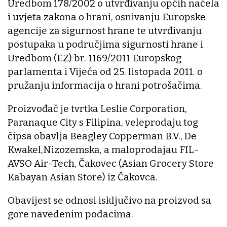
Uredbom 178/2002 o utvrđivanju općih načela
i uvjeta zakona o hrani, osnivanju Europske
agencije za sigurnost hrane te utvrđivanju
postupaka u područjima sigurnosti hrane i
Uredbom (EZ) br. 1169/2011 Europskog
parlamenta i Vijeća od 25. listopada 2011. o
pružanju informacija o hrani potrošačima.
Proizvođač je tvrtka Leslie Corporation,
Paranaque City s Filipina, veleprodaju tog
čipsa obavlja Beagley Copperman B.V., De
Kwakel,Nizozemska, a maloprodajau FIL-
AVSO Air-Tech, Čakovec (Asian Grocery Store
Kabayan Asian Store) iz Čakovca.
Obavijest se odnosi isključivo na proizvod sa
gore navedenim podacima.