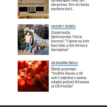
na Badnjak rade, ali
skraćeno. Evo do kada
možete doći...
USUSRET BOŽIĆU
Zamirisala
bjelovarska 'Ulica
borova': ''Cijene su iste
kao lani, a dio drvaca
darujemo''
ZA SIGURNU ŠKOLU
Škole pozivaju:
''Dođite danas u 18
sati i zajedno s nama
odajte počast žrtvama
iz OŠ Prečko''