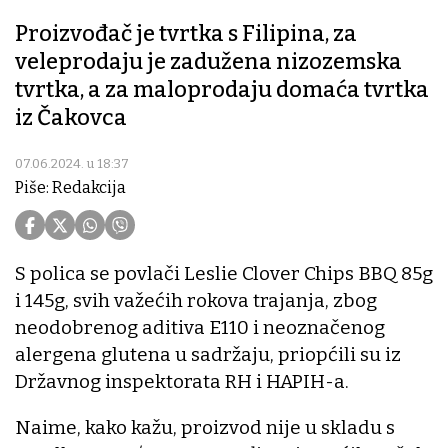
Proizvođač je tvrtka s Filipina, za
veleprodaju je zadužena nizozemska
tvrtka, a za maloprodaju domaća tvrtka
iz Čakovca
07.06.2024. u 18:37
Piše: Redakcija
S polica se povlači Leslie Clover Chips BBQ 85g
i 145g, svih važećih rokova trajanja, zbog
neodobrenog aditiva E110 i neoznačenog
alergena glutena u sadržaju, priopćili su iz
Državnog inspektorata RH i HAPIH-a.
Naime, kako kažu, proizvod nije u skladu s