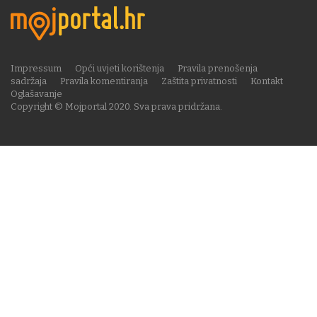
Impressum
Opći uvjeti korištenja
Pravila prenošenja
sadržaja
Pravila komentiranja
Zaštita privatnosti
Kontakt
Oglašavanje
Copyright © Mojportal 2020. Sva prava pridržana.