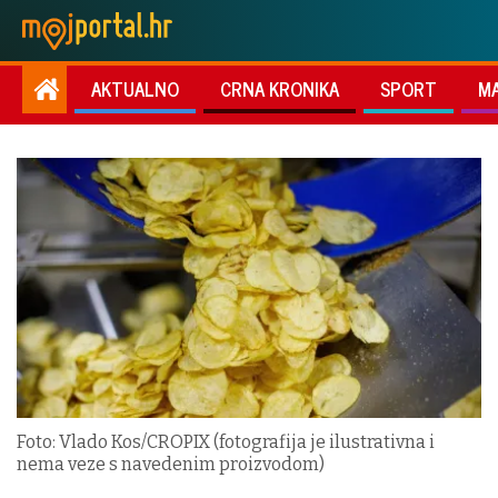
AKTUALNO
CRNA KRONIKA
SPORT
M
Foto: Vlado Kos/CROPIX (fotografija je ilustrativna i
nema veze s navedenim proizvodom)