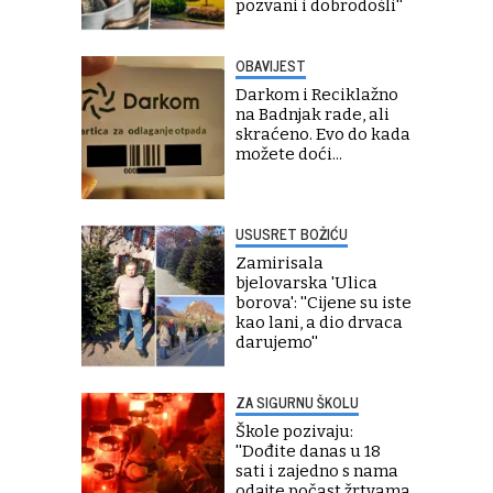
pozvani i dobrodošli''
OBAVIJEST
Darkom i Reciklažno
na Badnjak rade, ali
skraćeno. Evo do kada
možete doći...
USUSRET BOŽIĆU
Zamirisala
bjelovarska 'Ulica
borova': ''Cijene su iste
kao lani, a dio drvaca
darujemo''
ZA SIGURNU ŠKOLU
Škole pozivaju:
''Dođite danas u 18
sati i zajedno s nama
odajte počast žrtvama