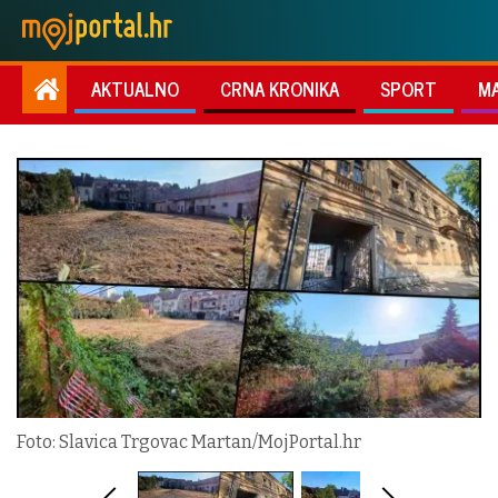
AKTUALNO
CRNA KRONIKA
SPORT
M
Foto: Slavica Trgovac Martan/MojPortal.hr