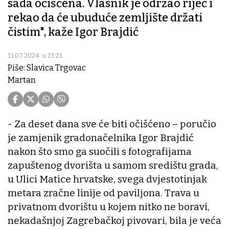
sada očišćena. Vlasnik je održao riječ i
rekao da će ubuduće zemljište držati
čistim", kaže Igor Brajdić
11.07.2024. u 13:21
Piše: Slavica Trgovac
Martan
- Za deset dana sve će biti očišćeno – poručio
je zamjenik gradonačelnika Igor Brajdić
nakon što smo ga suočili s fotografijama
zapuštenog dvorišta u samom središtu grada,
u Ulici Matice hrvatske, svega dvjestotinjak
metara zračne linije od paviljona. Trava u
privatnom dvorištu u kojem nitko ne boravi,
nekadašnjoj Zagrebačkoj pivovari, bila je veća