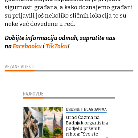
sigurnosti građana, a kako doznajemo građani
su prijavili još nekoliko sličnih lokacija te su
neke već dovedene u red.
Dobijte informaciju odmah, zapratite nas
na
Facebooku
i
TikToku
!
VEZANE VIJESTI
NAJNOVIJE
USUSRET BLAGDANIMA
Grad Čazma na
Badnjak organizira
podjelu prženih
ribica: ''Sve ste