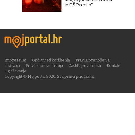
iz OŠ Prečko''
Impressum
Opći uvjeti korištenja
Pravila prenošenja
sadržaja
Pravila komentiranja
Zaštita privatnosti
Kontakt
Oglašavanje
Copyright © Mojportal 2020. Sva prava pridržana.