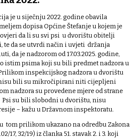
ika 2022.
ija je u siječnju 2022. godine obavila
emeljem dopisa Općine Štefanje u kojem je
vjeri da li su svi psi u dvorištu obitelji
 te da se utvrdi način i uvjeti držanja
i, da je nadzorom od 17.03.2025. godine,
 o istim psima koji su bili predmet nadzora u
 Prilikom inspekcijskog nadzora u dvorištu
nisu bili su mikročipirani niti cijepljeni
ekom nadzora su provedene mjere od strane
Psi su bili slobodni u dvorištu, nisu
resije – kažu u Državnom inspektoratu.
ku tom prilikom ukazano na odredbu Zakona
02/17, 32/19) iz članka 51. stavak 2. i 3. koji