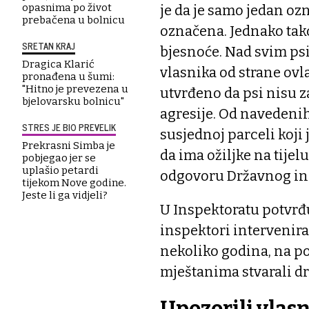
opasnima po život
je da je samo jedan o
prebačena u bolnicu
označena. Jednako tako
SRETAN KRAJ
bjesnoće. Nad svim psi
Dragica Klarić
vlasnika od strane ovl
pronađena u šumi:
"Hitno je prevezena u
utvrđeno da psi nisu 
bjelovarsku bolnicu"
agresije. Od navedenih
STRES JE BIO PREVELIK
susjednoj parceli koji 
Prekrasni Simba je
da ima ožiljke na tijel
pobjegao jer se
uplašio petardi
odgovoru Državnog in
tijekom Nove godine.
Jeste li ga vidjeli?
U Inspektoratu potvrđu
inspektori intervenirali
nekoliko godina, na p
mještanima stvarali dr