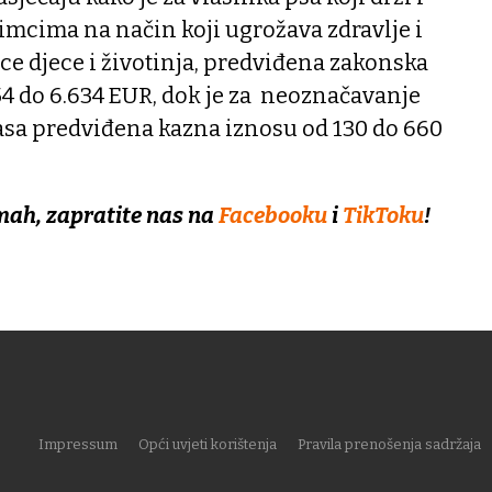
imcima na način koji ugrožava zdravlje i
ice djece i životinja, predviđena zakonska
54 do 6.634 EUR, dok je za neoznačavanje
pasa predviđena kazna iznosu od 130 do 660
mah, zapratite nas na
Facebooku
i
TikToku
!
Impressum
Opći uvjeti korištenja
Pravila prenošenja sadržaja