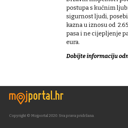
postupa s kućnim ljub
sigurnost ljudi, poseb
kazna u iznosu od 2.6
pasa i ne cijepljenje 
eura.
Dobijte informaciju od
Copyright © Mojportal 2020. Sva prava pridržana.