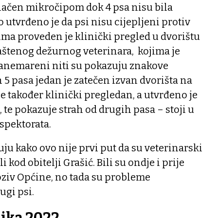
značen mikročipom dok 4 psa nisu bila
 utvrđeno je da psi nisu cijepljeni protiv
ma proveden je klinički pregled u dvorištu
aštenog dežurnog veterinara, kojima je
zanemareni niti su pokazuju znakove
 5 pasa jedan je zatečen izvan dvorišta na
je također klinički pregledan, a utvrđeno je
u, te pokazuje strah od drugih pasa – stoji u
spektorata.
ju kako ovo nije prvi put da su veterinarski
 kod obitelji Grašić. Bili su ondje i prije
oziv Općine, no tada su probleme
ugi psi.