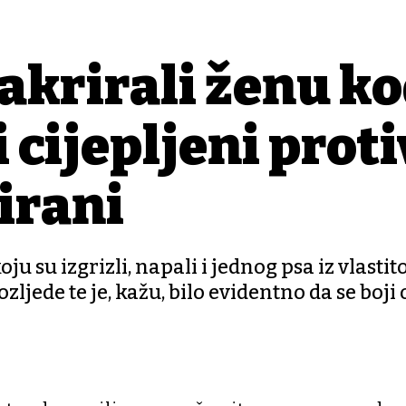
sakrirali ženu k
 cijepljeni proti
irani
ju su izgrizli, napali i jednog psa iz vlastit
ljede te je, kažu, bilo evidentno da se boji 