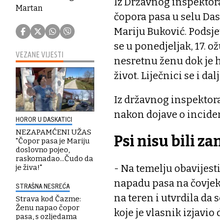
Iz Državnog inspektora
Martan
čopora pasa u selu Das
Mariju Buković. Podsje
se u ponedjeljak, 17. ož
VEZANE VIJESTI
nesretnu ženu dok je h
život. Liječnici se i da
Iz državnog inspektora
nakon dojave o inciden
HOROR U DASKATICI
NEZAPAMĆENI UŽAS
Psi nisu bili z
"Čopor pasa je Mariju
doslovno pojeo,
raskomadao...Čudo da
- Na temelju obavijesti
je živa!"
napadu pasa na čovjeka
STRAŠNA NESREĆA
na teren i utvrdila da 
Strava kod Čazme:
Ženu napao čopor
koje je vlasnik izjavio
pasa, s ozljedama