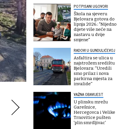
POTPISANI UGOVORI
Škola na sjeveru
Bjelovara gotova do
lipnja 2026.: "Nijedno
dijete više neće na
nastavu u dvije
smjene"
RADOVI U GUNDULIĆEVOJ
Asfaltira se ulica u
najstrožem središtu
Bjelovara: ''Uredili
smo prilaz i nova
parkirna mjesta za
invalide''
VAŽNA OBAVIJEST
U plinsku mrežu
Garešnice,
Hercegovca i Velike
Trnovitice pušten
'plin smrdljivac'