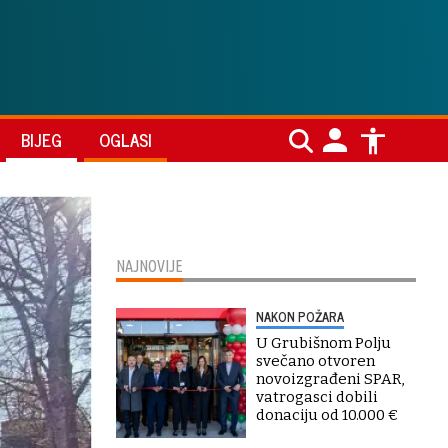
BIJEG
OGLASI
NAJNOVIJE
NAKON POŽARA
U Grubišnom Polju
svečano otvoren
novoizgrađeni SPAR,
vatrogasci dobili
donaciju od 10.000 €