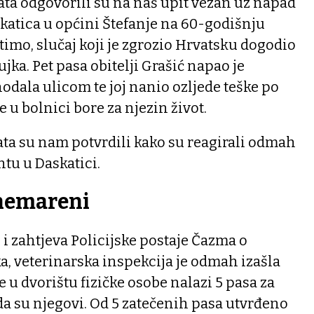
ta odgovorili su na naš upit vezan uz napad
katica u općini Štefanje na 60-godišnju
timo, slučaj koji je zgrozio Hrvatsku dogodio
ujka. Pet pasa obitelji Grašić napao je
odala ulicom te joj nanio ozljede teške po
lje u bolnici bore za njezin život.
ta su nam potvrdili kako su reagirali odmah
tu u Daskatici.
anemareni
 i zahtjeva Policijske postaje Čazma o
, veterinarska inspekcija je odmah izašla
se u dvorištu fizičke osobe nalazi 5 pasa za
 da su njegovi. Od 5 zatečenih pasa utvrđeno