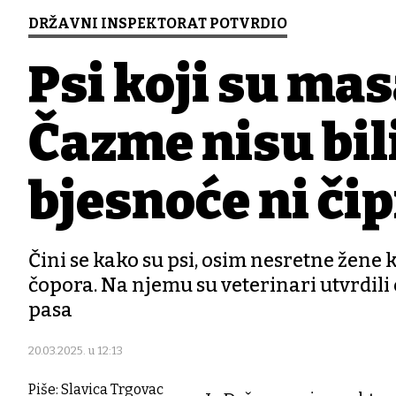
DRŽAVNI INSPEKTORAT POTVRDIO
Psi koji su ma
Čazme nisu bili
bjesnoće ni čip
Čini se kako su psi, osim nesretne žene ko
čopora. Na njemu su veterinari utvrdili oz
pasa
20.03.2025. u 12:13
Piše: Slavica Trgovac