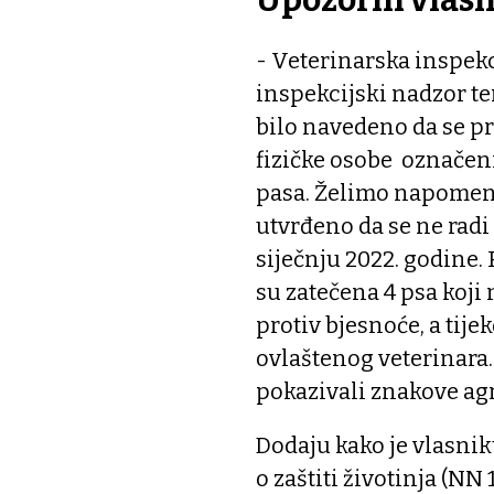
Upozorili vlasn
- Veterinarska inspekc
inspekcijski nadzor t
bilo navedeno da se pro
fizičke osobe označeni,
pasa. Želimo napomenut
utvrđeno da se ne radi
siječnju 2022. godine.
su zatečena 4 psa koji 
protiv bjesnoće, a tij
ovlaštenog veterinara. 
pokazivali znakove ag
Dodaju kako je vlasni
o zaštiti životinja (NN 1