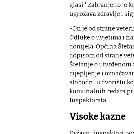
glasi ''Zabranjeno je 
ugrožava zdravlje i sigu
-On je od strane vete
Odluke o uvjetima i na
donijela Općina Štefa
dopisom od strane vet
Štefanje o utvrđenom
cijepljenje i označava
slobodni u dvorištu ko
komunalnih redara pre
Inspektorata.
Visoke kazne
Državni inspektori pods