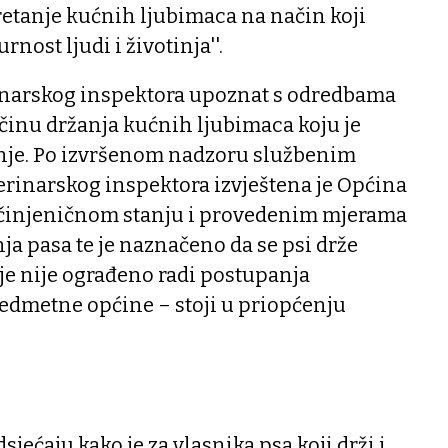
kretanje kućnih ljubimaca na način koji
rnost ljudi i životinja''.
rinarskog inspektora upoznat s odredbama
činu držanja kućnih ljubimaca koju je
nje. Po izvršenom nadzoru službenim
erinarskog inspektora izvještena je Općina
 činjeničnom stanju i provedenim mjerama
nja pasa te je naznačeno da se psi drže
je nije ograđeno radi postupanja
dmetne općine – stoji u priopćenju
jećaju kako je za vlasnika psa koji drži i