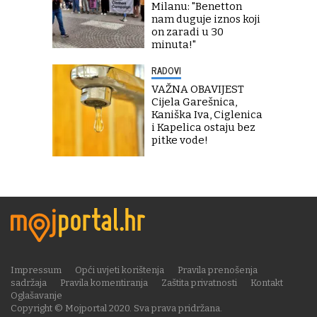
Milanu: "Benetton
nam duguje iznos koji
on zaradi u 30
minuta!"
RADOVI
VAŽNA OBAVIJEST
Cijela Garešnica,
Kaniška Iva, Ciglenica
i Kapelica ostaju bez
pitke vode!
Impressum
Opći uvjeti korištenja
Pravila prenošenja
sadržaja
Pravila komentiranja
Zaštita privatnosti
Kontakt
Oglašavanje
Copyright © Mojportal 2020. Sva prava pridržana.