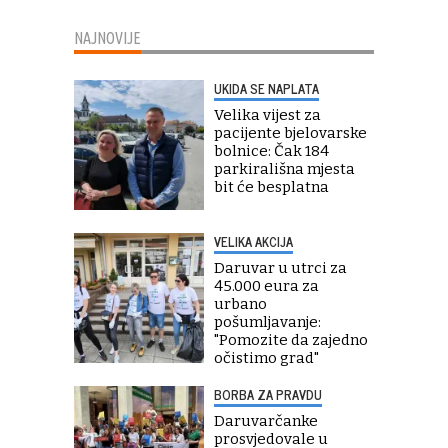
NAJNOVIJE
UKIDA SE NAPLATA
Velika vijest za
pacijente bjelovarske
bolnice: Čak 184
parkirališna mjesta
bit će besplatna
VELIKA AKCIJA
Daruvar u utrci za
45.000 eura za
urbano
pošumljavanje:
"Pomozite da zajedno
očistimo grad"
BORBA ZA PRAVDU
Daruvarčanke
prosvjedovale u