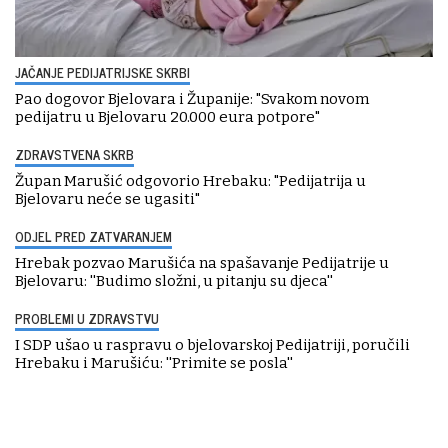
JAČANJE PEDIJATRIJSKE SKRBI
Pao dogovor Bjelovara i Županije: "Svakom novom
pedijatru u Bjelovaru 20.000 eura potpore"
ZDRAVSTVENA SKRB
Župan Marušić odgovorio Hrebaku: "Pedijatrija u
Bjelovaru neće se ugasiti"
ODJEL PRED ZATVARANJEM
Hrebak pozvao Marušića na spašavanje Pedijatrije u
Bjelovaru: ''Budimo složni, u pitanju su djeca''
PROBLEMI U ZDRAVSTVU
I SDP ušao u raspravu o bjelovarskoj Pedijatriji, poručili
Hrebaku i Marušiću: ''Primite se posla''