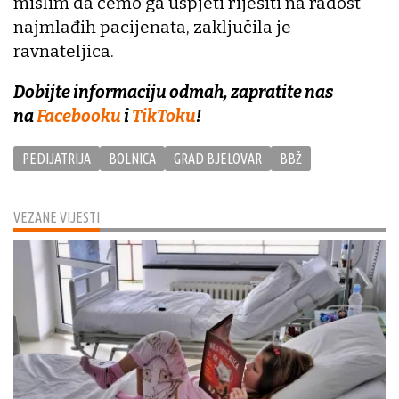
mislim da ćemo ga uspjeti riješiti na radost
najmlađih pacijenata, zaključila je
ravnateljica.
Dobijte informaciju odmah, zapratite nas
na
Facebooku
i
TikToku
!
PEDIJATRIJA
BOLNICA
GRAD BJELOVAR
BBŽ
VEZANE VIJESTI