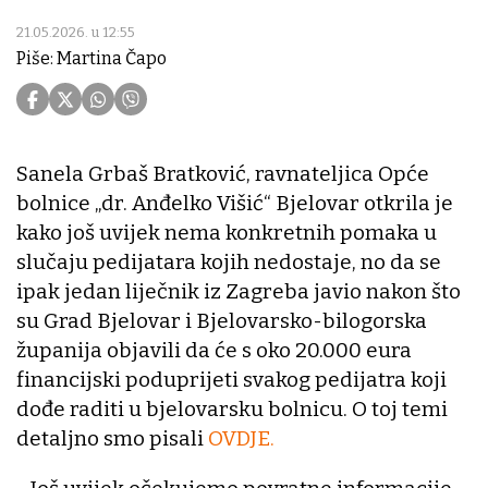
21.05.2026. u 12:55
Piše: Martina Čapo
Sanela Grbaš Bratković, ravnateljica Opće
bolnice „dr. Anđelko Višić“ Bjelovar otkrila je
kako još uvijek nema konkretnih pomaka u
slučaju pedijatara kojih nedostaje, no da se
ipak jedan liječnik iz Zagreba javio nakon što
su Grad Bjelovar i Bjelovarsko-bilogorska
županija objavili da će s oko 20.000 eura
financijski poduprijeti svakog pedijatra koji
dođe raditi u bjelovarsku bolnicu. O toj temi
detaljno smo pisali
OVDJE.