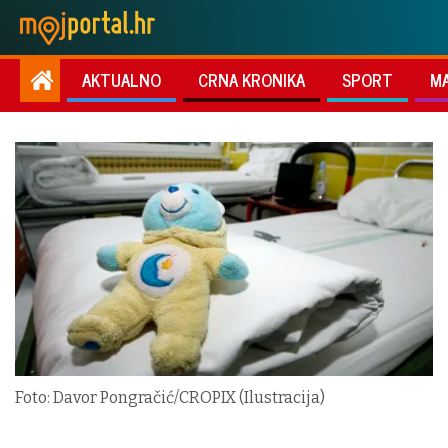
AKTUALNO
CRNA KRONIKA
SPORT
M
Foto: Davor Pongračić/CROPIX (Ilustracija)