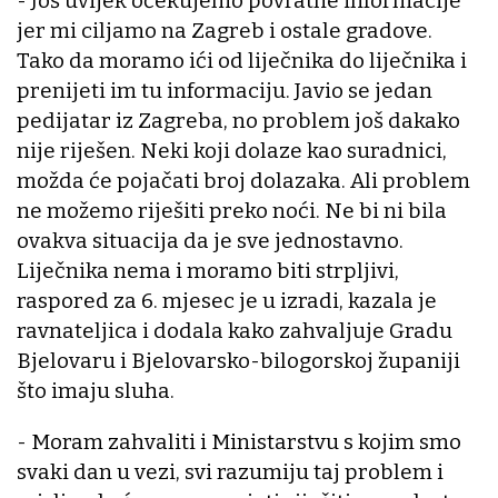
- Još uvijek očekujemo povratne informacije
jer mi ciljamo na Zagreb i ostale gradove.
Tako da moramo ići od liječnika do liječnika i
prenijeti im tu informaciju. Javio se jedan
pedijatar iz Zagreba, no problem još dakako
nije riješen. Neki koji dolaze kao suradnici,
možda će pojačati broj dolazaka. Ali problem
ne možemo riješiti preko noći. Ne bi ni bila
ovakva situacija da je sve jednostavno.
Liječnika nema i moramo biti strpljivi,
raspored za 6. mjesec je u izradi, kazala je
ravnateljica i dodala kako zahvaljuje Gradu
Bjelovaru i Bjelovarsko-bilogorskoj županiji
što imaju sluha.
- Moram zahvaliti i Ministarstvu s kojim smo
svaki dan u vezi, svi razumiju taj problem i