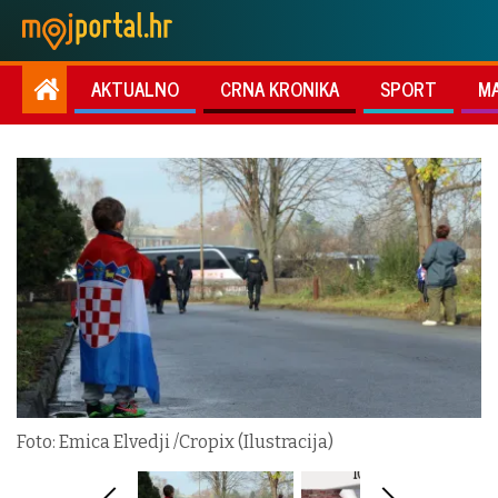
AKTUALNO
CRNA KRONIKA
SPORT
M
Foto: Emica Elvedji /Cropix (Ilustracija)