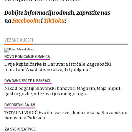
Dobijte informaciju odmah, zapratite nas
na
Facebooku
i
TikToku
!
VEZANE VIJESTI
NOVO POMICANJE GRANICA
Dvije knjižničarke iz Daruvara istrčale Zagrebački
maraton: "A sad idemo osvojiti Ljubljanu!"
DVA DANA FEŠTE U PAKRACU
Nikad bogatiji Slavonski banovac: Magazin, Maja Šuput,
gastro gozbe, vitezovi i još mnogo toga...
DVODNEVNI SAJAM
TOTALNI VODIČ Evo što vas sve i kada čeka na Slavonskom
banovcu u Pakracu
ZA SVE KREATIVCE