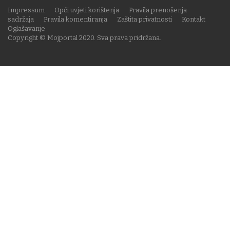
Impressum
Opći uvjeti korištenja
Pravila prenošenja
sadržaja
Pravila komentiranja
Zaštita privatnosti
Kontakt
Oglašavanje
Copyright © Mojportal 2020. Sva prava pridržana.