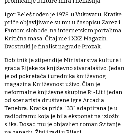
promicanje kulture mira i nenasilja.
Igor Beleš rođen je 1978. u Vukovaru. Kratke
priče objavljivane su mu u časopisu Zarez i
Fantom slobode, na internetskim portalima
Kritična masa, Čitaj me i XXZ Magazin.
Dvostruki je finalist nagrade Prozak.
Dobitnik je stipendije Ministarstva kulture i
grada Rijeke za književno stvaralaštvo. Jedan
je od pokretača i urednika književnog
magazina Književnost uživo. Član je
neformalne književne skupine Ri-Lit i jedan
od scenarista društvene igre Arcadia
Tenebra. Kratka priča "33" adaptirana je u
radiodramu koja je bila eksponat na izložbi
slika. Dosad mu je objavljen roman Svitanje
na zapadu. Živi i radi u Rijeci.