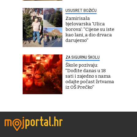
USUSRET BOŽIĆU
Zamirisala
bjelovarska 'Ulica
borova': ''Cijene su iste
kao lani, a dio drvaca
darujemo''
ZA SIGURNU ŠKOLU
Škole pozivaju:
''Dođite danas u 18
sati i zajedno s nama
odajte počast žrtvama
iz OŠ Prečko''