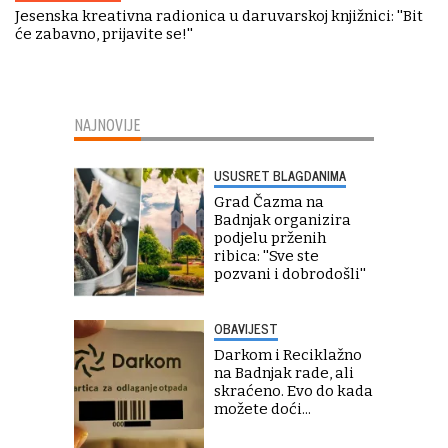
Jesenska kreativna radionica u daruvarskoj knjižnici: ''Bit
će zabavno, prijavite se!''
NAJNOVIJE
USUSRET BLAGDANIMA
Grad Čazma na
Badnjak organizira
podjelu prženih
ribica: ''Sve ste
pozvani i dobrodošli''
OBAVIJEST
Darkom i Reciklažno
na Badnjak rade, ali
skraćeno. Evo do kada
možete doći...