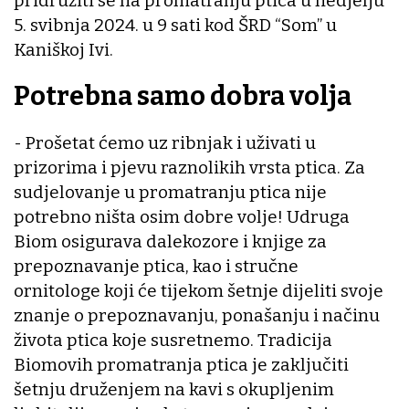
pridružiti se na promatranju ptica u nedjelju
5. svibnja 2024. u 9 sati kod ŠRD “Som” u
Kaniškoj Ivi.
Potrebna samo dobra volja
- Prošetat ćemo uz ribnjak i uživati u
prizorima i pjevu raznolikih vrsta ptica. Za
sudjelovanje u promatranju ptica nije
potrebno ništa osim dobre volje! Udruga
Biom osigurava dalekozore i knjige za
prepoznavanje ptica, kao i stručne
ornitologe koji će tijekom šetnje dijeliti svoje
znanje o prepoznavanju, ponašanju i načinu
života ptica koje susretnemo. Tradicija
Biomovih promatranja ptica je zaključiti
šetnju druženjem na kavi s okupljenim