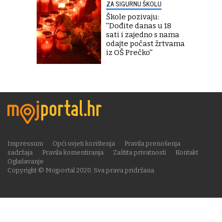
ZA SIGURNU ŠKOLU
Škole pozivaju:
''Dođite danas u 18
sati i zajedno s nama
odajte počast žrtvama
iz OŠ Prečko''
Impressum
Opći uvjeti korištenja
Pravila prenošenja
sadržaja
Pravila komentiranja
Zaštita privatnosti
Kontakt
Oglašavanje
Copyright © Mojportal 2020. Sva prava pridržana.