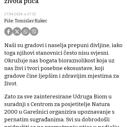
života ptica
27.04.2024. u 17:32
Piše: Tomislav Kukec
Naši su gradovi i naselja prepuni divljine, iako
toga njihovi stanovnici često nisu svjesni.
Okružuje nas bogata bioraznolikost koja uz
nas živi i tvori posebne ekosustave, koji
gradove čine ljepšim i zdravijim mjestima za
život.
Zato za sve zainteresirane Udruga Biom u
suradnji s Centrom za posjetitelje Natura
2000 u Garešnici organizira upoznavanje s
pernatim sugrađanima. Svi su dobrodošli