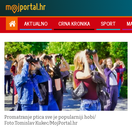
AKTUALNO
CRNA KRONIKA
SPORT
M
Promatranje ptica sve je popularniji hobi/
Foto:Tomislav Kukec/MojPortal.hr