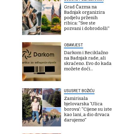
Grad Čazma na
Badnjak organizira
podjelu prženih
ribica: ''Sve ste
pozvani i dobrodošli''
OBAVIJEST
Darkom i Reciklažno
na Badnjak rade, ali
skraćeno. Evo do kada
možete doći...
USUSRET BOŽIĆU
Zamirisala
bjelovarska 'Ulica
borova': ''Cijene su iste
kao lani, a dio drvaca
darujemo''