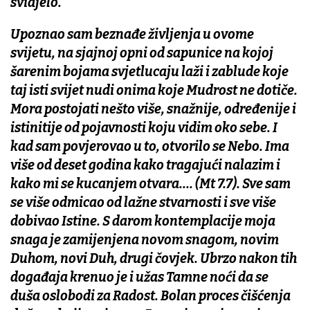
svidjelo.
Upoznao sam beznađe življenja u ovome
svijetu, na sjajnoj opni od sapunice na kojoj
šarenim bojama svjetlucaju laži i zablude koje
taj isti svijet nudi onima koje Mudrost ne dotiče.
Mora postojati nešto više, snažnije, određenije i
istinitije od pojavnosti koju vidim oko sebe. I
kad sam povjerovao u to, otvorilo se Nebo. Ima
više od deset godina kako tragajući nalazim i
kako mi se kucanjem otvara.... (Mt 7.7). Sve sam
se više odmicao od lažne stvarnosti i sve više
dobivao Istine. S darom kontemplacije moja
snaga je zamijenjena novom snagom, novim
Duhom, novi Duh, drugi čovjek. Ubrzo nakon tih
događaja krenuo je i užas Tamne noći da se
duša oslobodi za Radost. Bolan proces čišćenja