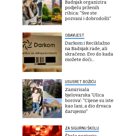
Badnjak organizira
podjelu prženih
ribica: ''Sve ste
pozvani i dobrodošli''
OBAVIJEST
Darkom i Reciklažno
na Badnjak rade, ali
skraćeno. Evo do kada
možete doći...
USUSRET BOŽIĆU
Zamirisala
bjelovarska 'Ulica
borova': ''Cijene su iste
kao lani, a dio drvaca
darujemo''
ZA SIGURNU ŠKOLU