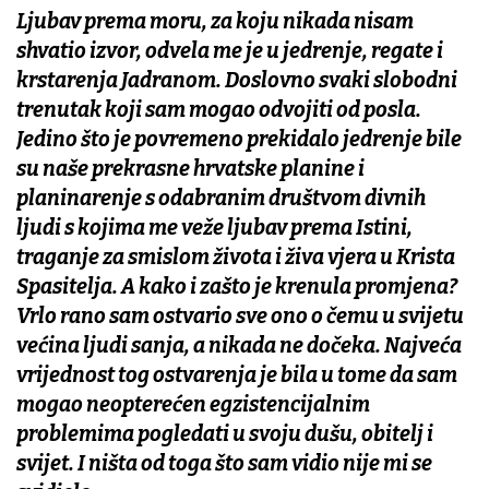
Ljubav prema moru, za koju nikada nisam
shvatio izvor, odvela me je u jedrenje, regate i
krstarenja Jadranom. Doslovno svaki slobodni
trenutak koji sam mogao odvojiti od posla.
Jedino što je povremeno prekidalo jedrenje bile
su naše prekrasne hrvatske planine i
planinarenje s odabranim društvom divnih
ljudi s kojima me veže ljubav prema Istini,
traganje za smislom života i živa vjera u Krista
Spasitelja. A kako i zašto je krenula promjena?
Vrlo rano sam ostvario sve ono o čemu u svijetu
većina ljudi sanja, a nikada ne dočeka. Najveća
vrijednost tog ostvarenja je bila u tome da sam
mogao neopterećen egzistencijalnim
problemima pogledati u svoju dušu, obitelj i
svijet. I ništa od toga što sam vidio nije mi se