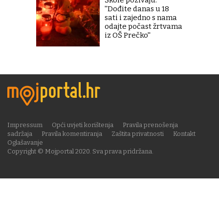
Škole pozivaju:
''Dođite danas u 18
sati i zajedno s nama
odajte počast žrtvama
iz OŠ Prečko''
Impressum
Opći uvjeti korištenja
Pravila prenošenja
sadržaja
Pravila komentiranja
Zaštita privatnosti
Kontakt
Oglašavanje
Copyright © Mojportal 2020. Sva prava pridržana.