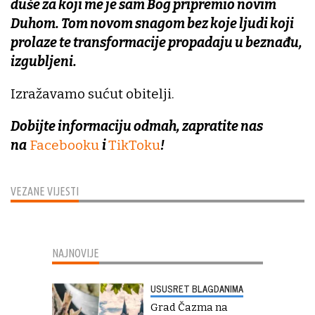
duše za koji me je sam Bog pripremio novim
Duhom. Tom novom snagom bez koje ljudi koji
prolaze te transformacije propadaju u beznađu,
izgubljeni.
Izražavamo sućut obitelji.
Dobijte informaciju odmah, zapratite nas
na
Facebooku
i
TikToku
!
VEZANE VIJESTI
NAJNOVIJE
USUSRET BLAGDANIMA
Grad Čazma na