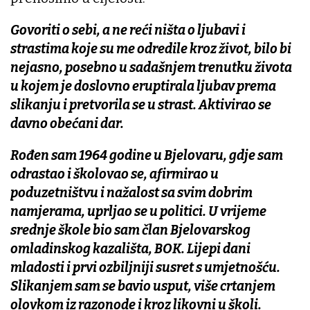
Govoriti o sebi, a ne reći ništa o ljubavi i
strastima koje su me odredile kroz život, bilo bi
nejasno, posebno u sadašnjem trenutku života
u kojem je doslovno eruptirala ljubav prema
slikanju i pretvorila se u strast. Aktivirao se
davno obećani dar.
Rođen sam 1964 godine u Bjelovaru, gdje sam
odrastao i školovao se, afirmirao u
poduzetništvu i nažalost sa svim dobrim
namjerama, uprljao se u politici. U vrijeme
srednje škole bio sam član Bjelovarskog
omladinskog kazališta, BOK. Lijepi dani
mladosti i prvi ozbiljniji susret s umjetnošću.
Slikanjem sam se bavio usput, više crtanjem
olovkom iz razonode i kroz likovni u školi.