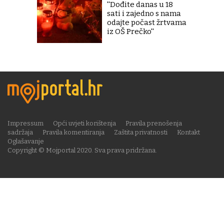
''Dođite danas u 18
sati i zajedno s nama
odajte počast žrtvama
iz OŠ Prečko''
Impressum
Opći uvjeti korištenja
Pravila prenošenja
sadržaja
Pravila komentiranja
Zaštita privatnosti
Kontakt
Oglašavanje
Copyright © Mojportal 2020. Sva prava pridržana.