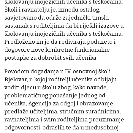
školovanju inojezičnih učenika s teškoćama.
Školi i ravnatelju je, između ostalog,
savjetovano da održe zajednički timski
sastanak s roditeljima da bi riješili izazove u
školovanju inojezičnih učenika s teškoćama.
Predloženo im je da rediviraju poduzeto i
dogovore nove konkretne funkcionalne
postupke za dobrobit svih učenika.
Povodom događanja u IV. osnovnoj školi
Bjelovar, u kojoj roditelji učenika odbijaju
voditi djecu u školu zbog, kako navode,
problematičnog ponašanje jednog od
učenika, Agencija za odgoj i obrazovanje
predlaže učiteljima, stručnim suradnicima,
ravnateljima i svim roditeljima preuzimanje
odgovornosti odraslih te da u međusobnoj