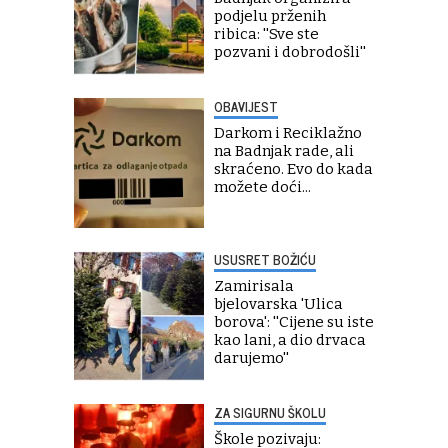
podjelu prženih
ribica: ''Sve ste
pozvani i dobrodošli''
OBAVIJEST
Darkom i Reciklažno
na Badnjak rade, ali
skraćeno. Evo do kada
možete doći...
USUSRET BOŽIĆU
Zamirisala
bjelovarska 'Ulica
borova': ''Cijene su iste
kao lani, a dio drvaca
darujemo''
ZA SIGURNU ŠKOLU
Škole pozivaju: