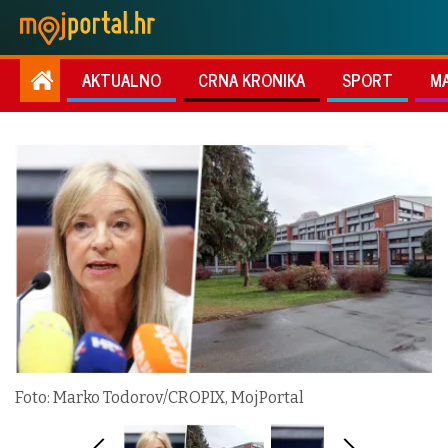
AKTUALNO
CRNA KRONIKA
SPORT
M
Foto: Marko Todorov/CROPIX, MojPortal