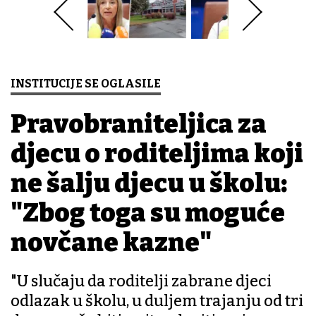
INSTITUCIJE SE OGLASILE
Pravobraniteljica za
djecu o roditeljima koji
ne šalju djecu u školu:
"Zbog toga su moguće
novčane kazne"
"U slučaju da roditelji zabrane djeci
odlazak u školu, u duljem trajanju od tri