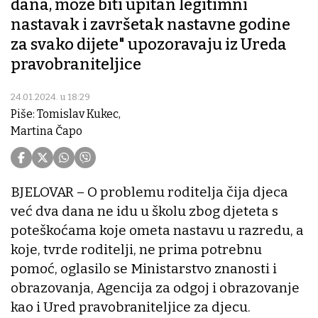
dana, može biti upitan legitimni
nastavak i završetak nastavne godine
za svako dijete" upozoravaju iz Ureda
pravobraniteljice
24.01.2024. u 18:29
Piše: Tomislav Kukec,
Martina Čapo
BJELOVAR – O problemu roditelja čija djeca
već dva dana ne idu u školu zbog djeteta s
poteškoćama koje ometa nastavu u razredu, a
koje, tvrde roditelji, ne prima potrebnu
pomoć, oglasilo se Ministarstvo znanosti i
obrazovanja, Agencija za odgoj i obrazovanje
kao i Ured pravobraniteljice za djecu.