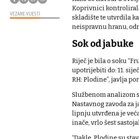
Koprivnici kontroliral
VEZANE VIJESTI
skladište te utvrdila k
neispravnu hranu, odno
Sok od jabuke
Riječ je bila o soku “F
upotrijebiti do: 11. sij
RH: Plodine”, javlja por
Službenom analizom so
Nastavnog zavoda za ja
lipnju utvrđena je veća
inače, vrlo šest sasto
“Dakle, Plodine su sta