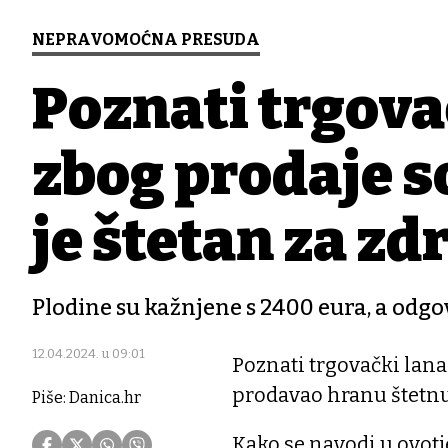
NEPRAVOMOĆNA PRESUDA
Poznati trgova
zbog prodaje s
je štetan za zd
Plodine su kažnjene s 2400 eura, a odgo
12.04.2024. u 09:01
Poznati trgovački lanac
prodavao hranu štetnu 
Piše: Danica.hr
Kako se navodi u ovotj