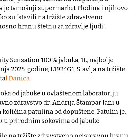
a je tamošnji supermarket Plodina i njihovo
ako su “stavili na tržište zdravstveno
sno hranu štetnu za zdravlje ljudi”.
ruity Sensation 100 % jabuka, 1L, najbolje
ečnja 2025. godine, L1934G1, Stavlja na tržište
ta
l Danica.
ka od jabuke u ovlaštenom laboratoriju
vno zdravstvo dr. Andrija Štampar lani u
 količina patulina od dopuštene. Patulin je,
jak u prirodnim sokovima od jabuke.
vile na tržište zdravstveno neispravnu hranu