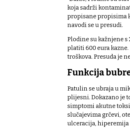
koja sadrži kontaminat
propisane propisima k
navodi se u presudi.
Plodine su kažnjene s 
platiti 600 eura kazne
troškova. Presuda je 
Funkcija bubr
Patulin se ubraja u mi
plijesni. Dokazano je 
simptomi akutne toksi
slučajevima grčevi, ot
ulceracija, hiperemija 