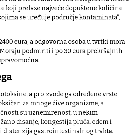
e koji prelaze najveće dopuštene količine
ojima se uređuje područje kontaminata”,
2400 eura, a odgovorna osoba u tvrtki mora
. Moraju podmiriti i po 30 eura prekršajnih
nepravomoćna.
ega
kotoksine, a proizvode ga određene vrste
toksičan za mnoge žive organizme, a
čnosti su uznemirenost, u nekim
ežano disanje, kongestija pluća, edem i
i distenzija gastrointestinalnog trakta.