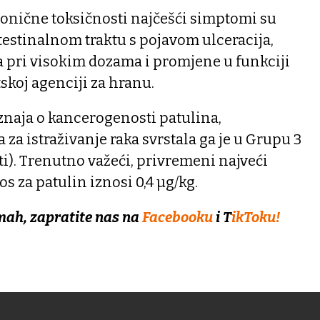
onične toksičnosti najčešći simptomi su
testinalnom traktu s pojavom ulceracija,
 a pri visokim dozama i promjene u funkciji
skoj agenciji za hranu.
naja o kancerogenosti patulina,
a istraživanje raka svrstala ga je u Grupu 3
ti). Trenutno važeći, privremeni najveći
s za patulin iznosi 0,4 µg/kg.
mah, zapratite nas na
Facebooku
i T
ikToku!