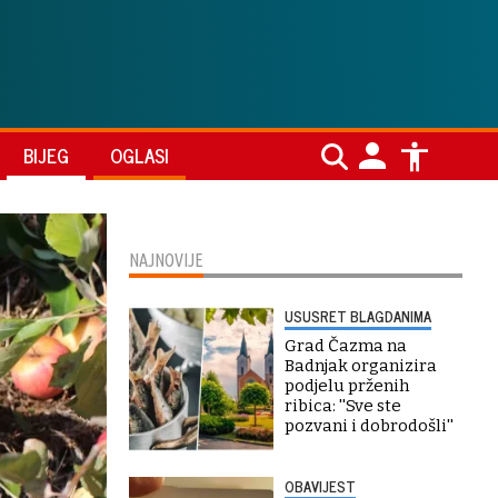
BIJEG
OGLASI
NAJNOVIJE
USUSRET BLAGDANIMA
Grad Čazma na
Badnjak organizira
podjelu prženih
ribica: ''Sve ste
pozvani i dobrodošli''
OBAVIJEST