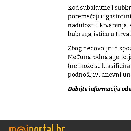
Kod subakutne i subkr
poremećaji u gastroin
nadutosti i krvarenja,
bubrega, ističu u Hrvat
Zbog nedovoljnih spoz
Međunarodna agencija z
(ne može se klasificira
podnošljivi dnevni uno
Dobijte informaciju od