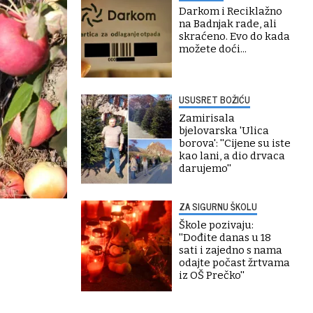
Darkom i Reciklažno
na Badnjak rade, ali
skraćeno. Evo do kada
možete doći...
USUSRET BOŽIĆU
Zamirisala
bjelovarska 'Ulica
borova': ''Cijene su iste
kao lani, a dio drvaca
darujemo''
ZA SIGURNU ŠKOLU
Škole pozivaju:
''Dođite danas u 18
sati i zajedno s nama
odajte počast žrtvama
iz OŠ Prečko''