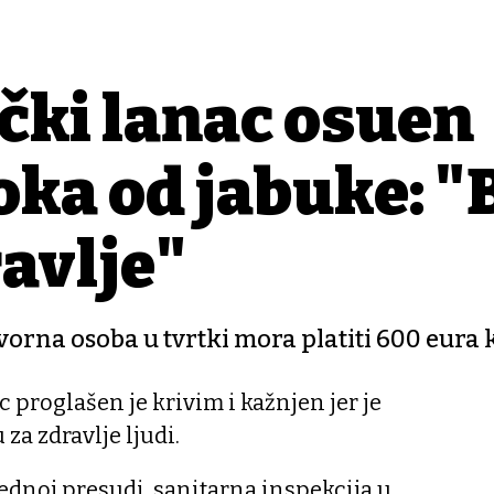
čki lanac osuđen
oka od jabuke: "
ravlje"
vorna osoba u tvrtki mora platiti 600 eura
 proglašen je krivim i kažnjen jer je
za zdravlje ljudi.
ednoj presudi, sanitarna inspekcija u