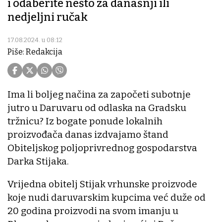
i odaberite nešto za današnji ili
nedjeljni ručak
17.08.2024. u 08:12
Piše: Redakcija
Ima li boljeg načina za započeti subotnje
jutro u Daruvaru od odlaska na Gradsku
tržnicu? Iz bogate ponude lokalnih
proizvođača danas izdvajamo štand
Obiteljskog poljoprivrednog gospodarstva
Darka Stijaka.
Vrijedna obitelj Stijak vrhunske proizvode
koje nudi daruvarskim kupcima već duže od
20 godina proizvodi na svom imanju u