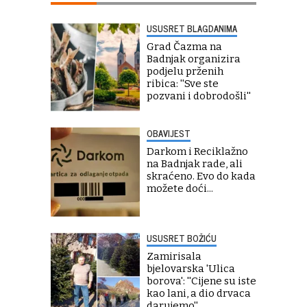
USUSRET BLAGDANIMA
Grad Čazma na
Badnjak organizira
podjelu prženih
ribica: ''Sve ste
pozvani i dobrodošli''
OBAVIJEST
Darkom i Reciklažno
na Badnjak rade, ali
skraćeno. Evo do kada
možete doći...
USUSRET BOŽIĆU
Zamirisala
bjelovarska 'Ulica
borova': ''Cijene su iste
kao lani, a dio drvaca
darujemo''