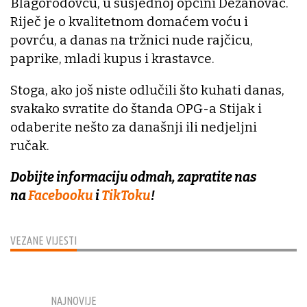
Blagorodovcu, u susjednoj općini Dežanovac.
Riječ je o kvalitetnom domaćem voću i
povrću, a danas na tržnici nude rajčicu,
paprike, mladi kupus i krastavce.
Stoga, ako još niste odlučili što kuhati danas,
svakako svratite do štanda OPG-a Stijak i
odaberite nešto za današnji ili nedjeljni
ručak.
Dobijte informaciju odmah, zapratite nas
na
Facebooku
i
TikToku
!
VEZANE VIJESTI
NAJNOVIJE