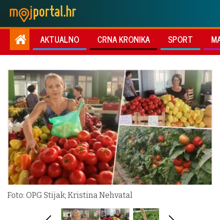
AKTUALNO
CRNA KRONIKA
SPORT
M
Foto: OPG Stijak; Kristina Nehvatal