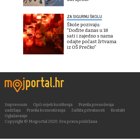
ZA SIGURNU ŠKOLU
Škole pozivaju:
''Dođite danas u 18
sati i zajedno s nama
odajte počast žrtvama
iz OŠ Prečko''
Impressum
Opći uvjeti korištenja
Pravila prenošenja
sadržaja
Pravila komentiranja
Zaštita privatnosti
Kontakt
Oglašavanje
Copyright © Mojportal 2020. Sva prava pridržana.