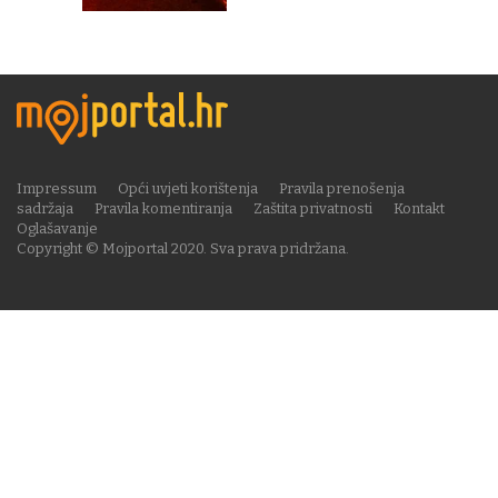
Impressum
Opći uvjeti korištenja
Pravila prenošenja
sadržaja
Pravila komentiranja
Zaštita privatnosti
Kontakt
Oglašavanje
Copyright © Mojportal 2020. Sva prava pridržana.