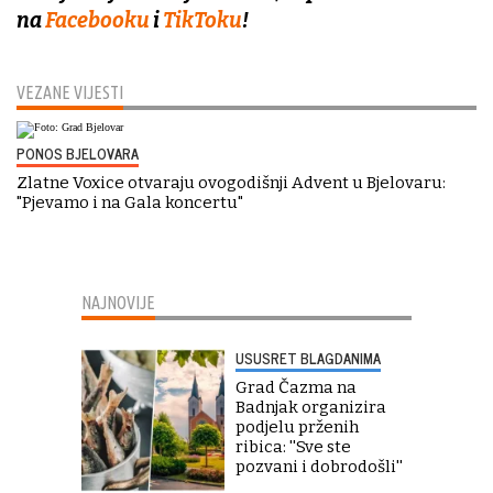
na
Facebooku
i
TikToku
!
VEZANE VIJESTI
PONOS BJELOVARA
Zlatne Voxice otvaraju ovogodišnji Advent u Bjelovaru:
"Pjevamo i na Gala koncertu"
NAJNOVIJE
USUSRET BLAGDANIMA
Grad Čazma na
Badnjak organizira
podjelu prženih
ribica: ''Sve ste
pozvani i dobrodošli''