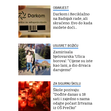
OBAVIJEST
Darkom i Reciklažno
na Badnjak rade, ali
skraćeno. Evo do kada
možete doći...
USUSRET BOŽIĆU
Zamirisala
bjelovarska 'Ulica
borova': ''Cijene su iste
kao lani, a dio drvaca
darujemo''
ZA SIGURNU ŠKOLU
Škole pozivaju:
''Dođite danas u 18
sati i zajedno s nama
odajte počast žrtvama
iz OŠ Prečko''