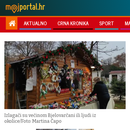
AKTUALNO
CRNA KRONIKA
SPORT
M
Izlagači su većinom Bjelovarčani ili ljudi iz
okolice/Foto: Martina Čapo