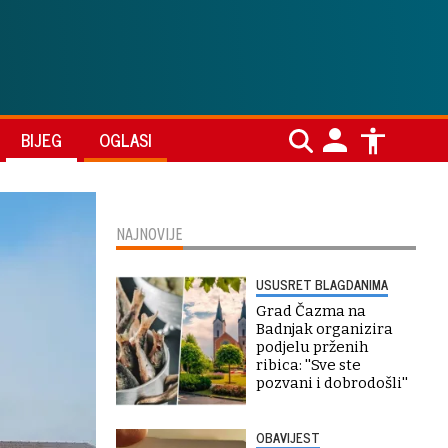
BIJEG
OGLASI
NAJNOVIJE
USUSRET BLAGDANIMA
Grad Čazma na
Badnjak organizira
podjelu prženih
ribica: ''Sve ste
pozvani i dobrodošli''
OBAVIJEST