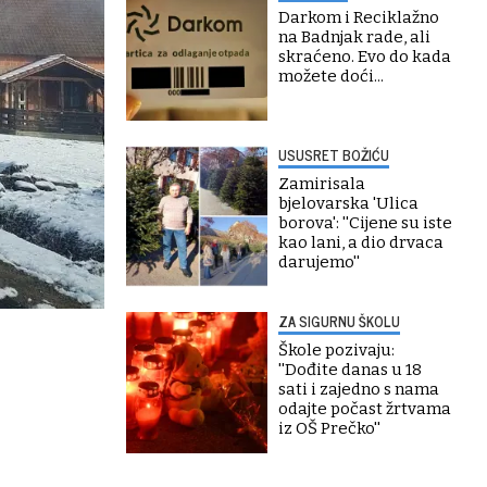
Darkom i Reciklažno
na Badnjak rade, ali
skraćeno. Evo do kada
možete doći...
USUSRET BOŽIĆU
Zamirisala
bjelovarska 'Ulica
borova': ''Cijene su iste
kao lani, a dio drvaca
darujemo''
ZA SIGURNU ŠKOLU
Škole pozivaju:
''Dođite danas u 18
sati i zajedno s nama
odajte počast žrtvama
iz OŠ Prečko''