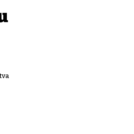
u
tva