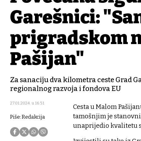
Garešnici: "Sa
prigradskom n
Pašijan"
Za sanaciju dva kilometra ceste Grad G
regionalnog razvoja i fondova EU
27.01.2024. u 16:51
Cesta u Malom Pašijanu
tamošnjim je stanovn
Piše: Redakcija
unaprijedio kvalitetu