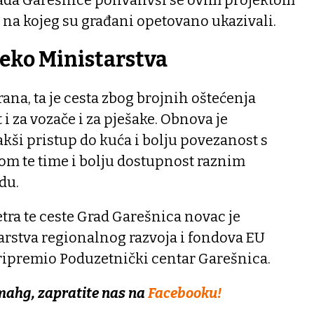
 Grada Garešnice pohvalivši se ovim projektom
m na kojeg su građani opetovano ukazivali.
eko Ministarstva
irana, ta je cesta zbog brojnih oštećenja
i za vozače i za pješake. Obnova je
kši pristup do kuća i bolju povezanost s
om te time i bolju dostupnost raznim
du.
tra te ceste Grad Garešnica novac je
arstva regionalnog razvoja i fondova EU
pripremio Poduzetnički centar Garešnica.
mahg, zapratite nas na
Facebooku!