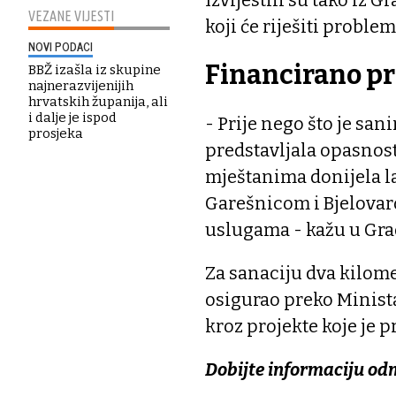
Izvijestili su tako iz
VEZANE VIJESTI
koji će riješiti proble
NOVI PODACI
Financirano pr
BBŽ izašla iz skupine
najnerazvijenijih
hrvatskih županija, ali
i dalje je ispod
- Prije nego što je san
prosjeka
predstavljala opasnost 
mještanima donijela la
Garešnicom i Bjelovar
uslugama - kažu u Gra
Za sanaciju dva kilome
osigurao preko Minist
kroz projekte koje je 
Dobijte informaciju od