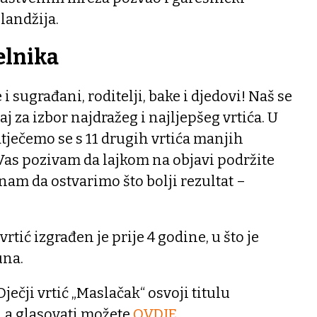
landžija.
elnika
i sugrađani, roditelji, bake i djedovi! Naš se
aj za izbor najdražeg i najljepšeg vrtića. U
tječemo se s 11 drugih vrtića manjih
as pozivam da lajkom na objavi podržite
nam da ostvarimo što bolji rezultat –
rtić izgrađen je prije 4 godine, u što je
una.
ječji vrtić „Maslačak“ osvoji titulu
, a glasovati možete
OVDJE
.