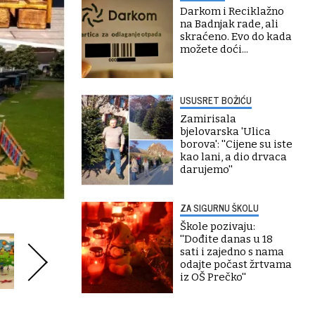
Darkom i Reciklažno
na Badnjak rade, ali
skraćeno. Evo do kada
možete doći...
USUSRET BOŽIĆU
Zamirisala
bjelovarska 'Ulica
borova': ''Cijene su iste
kao lani, a dio drvaca
darujemo''
ZA SIGURNU ŠKOLU
Škole pozivaju:
''Dođite danas u 18
sati i zajedno s nama
odajte počast žrtvama
iz OŠ Prečko''