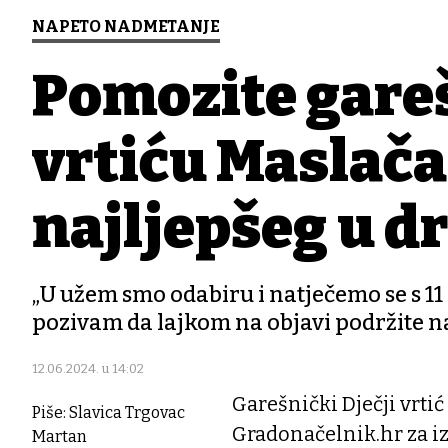
NAPETO NADMETANJE
Pomozite gare
vrtiću Maslačak
najljepšeg u d
„U užem smo odabiru i natječemo se s 1
pozivam da lajkom na objavi podržite na
12.06.2024. u 14:02
Garešnički Dječji vrtić
Piše: Slavica Trgovac
Gradonačelnik.hr za iz
Martan