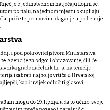
iječ je o jedinstvenom natječaju kojim se,
utom portalu, na jednom mjestu okupljaju
ićke priče te promovira ulaganje u podizanje
.
arstva
adnji i pod pokroviteljstvom Ministarstva
te Agencije za odgoj i obrazovanje, čiji će
tavnika gradonačelnik.hr-a, na temelju
erija izabrati najbolje vrtiće u Hrvatskoj,
jljepši, kao i uvijek odlučiti glasovi
rađani mogu do 19. lipnja, a da to učine, svoje
uštvenim mreža pozvao i garešnički