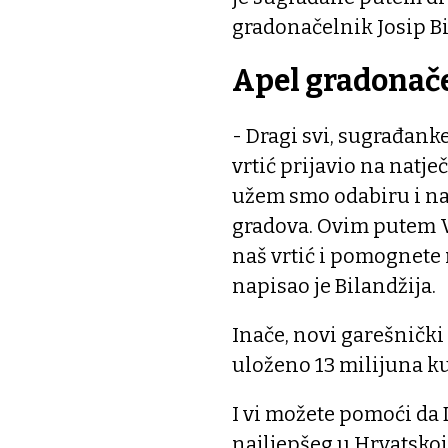
gradonačelnik Josip Bi
Apel gradonač
- Dragi svi, sugrađanke 
vrtić prijavio na natječ
užem smo odabiru i na
gradova. Ovim putem V
naš vrtić i pomognete 
napisao je Bilandžija.
Inače, novi garešnički v
uloženo 13 milijuna k
I vi možete pomoći da D
najljepšeg u Hrvatskoj