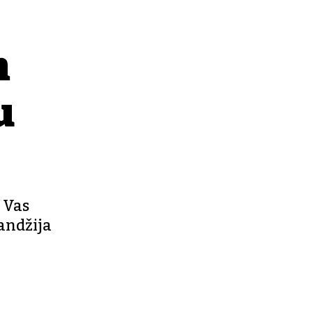
m
u
 Vas
landžija