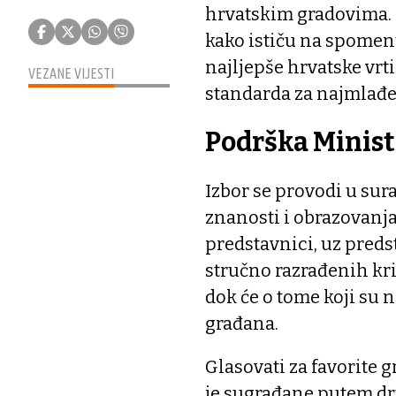
hrvatskim gradovima. R
kako ističu na spomen
najljepše hrvatske vrt
VEZANE VIJESTI
standarda za najmlađe
Podrška Minist
Izbor se provodi u sur
znanosti i obrazovanja 
predstavnici, uz preds
stručno razrađenih krit
dok će o tome koji su na
građana.
Glasovati za favorite g
je sugrađane putem dr