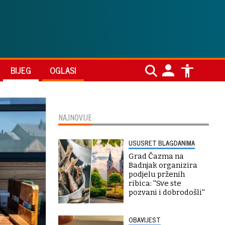
BIJEG
OGLASI
NAJNOVIJE
USUSRET BLAGDANIMA
Grad Čazma na
Badnjak organizira
podjelu prženih
ribica: ''Sve ste
pozvani i dobrodošli''
OBAVIJEST