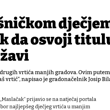
šničkom dječje
 da osvoji titul
ržavi
1 drugih vrtića manjih gradova. Ovim putem
š vrtić“, napisao je gradonačelnik Josip Bi
 „Maslačak“ prijavio se na natječaj portala
bor najljepšeg dječjeg vrtića u manjim