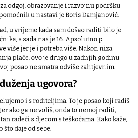
za odgoj, obrazovanje i razvojnu podršku
 pomoćnik u nastavi je Boris Damjanović.
, u vrijeme kada sam došao raditi bilo je
nika, a sada nas je 16. Apsolutno p
ve više jer je i potreba više. Nakon niza
anja plaće, ovo je drugo u zadnjih godinu
 svoj posao ne smatra odviše zahtjevnim.
duženja ugovora?
elujemo i s roditeljima. To je posao koji radiš
 Jer ako ga ne voliš, onda to nemoj raditi,
retan radeći s djecom s teškoćama. Kako kaže,
 što daje od sebe.