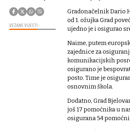
Gradonačelnik Dario Hr
od 1. ožujka Grad pove
VEZANE VIJESTI
ujedno je i osigurao s
Naime, putem europsko
zajednice za osiguranj
komunikacijskih posre
osigurano je bespovrat
posto. Time je osigura
osnovnim škola.
Dodatno, Grad Bjelovar 
još 17 pomoćnika u nas
osigurana 54 pomoćnik