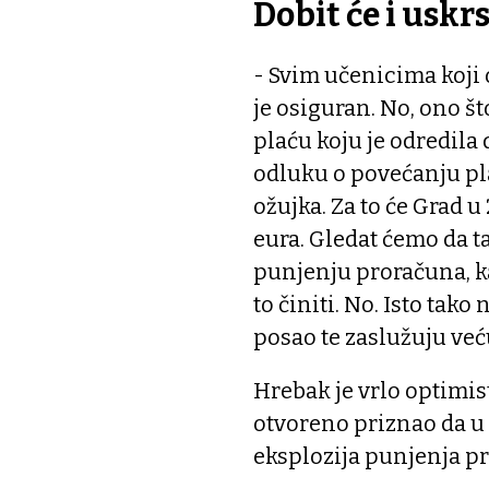
Dobit će i uskr
- Svim učenicima koji
je osiguran. No, ono št
plaću koju je odredila
odluku o povećanju pl
ožujka. Za to će Grad u
eura. Gledat ćemo da t
punjenju proračuna, ka
to činiti. No. Isto tako
posao te zaslužuju veću
Hrebak je vrlo optimis
otvoreno priznao da u 
eksplozija punjenja p