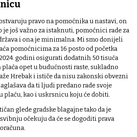
snicu
 ostvaruju pravo na pomoćnika u nastavi, on
o je još važno za istaknuti, pomoćnici rade za
 država i ona je minimalna. Mi smo donijeli
aća pomoćnicima za 16 posto od početka
 2024. godini osigurati dodatnih 50 tisuća
a plaća opet u budućnosti raste, sukladno
že Hrebak i ističe da nisu zakonski obvezni
 naglašava da ti ljudi predano rade svoje
 plaću, kao i uskrsnicu koju će dobiti.
tičan glede gradske blagajne tako da je
svibnju očekuju da će se dogoditi prava
roračuna.