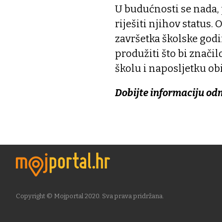
U budućnosti se nada, 
riješiti njihov status
završetka školske god
produžiti što bi značilo
školu i naposljetku obi
Dobijte informaciju od
Copyright © Mojportal 2020. Sva prava pridržana.