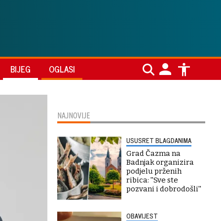
BIJEG
OGLASI
NAJNOVIJE
USUSRET BLAGDANIMA
Grad Čazma na
Badnjak organizira
podjelu prženih
ribica: ''Sve ste
pozvani i dobrodošli''
OBAVIJEST