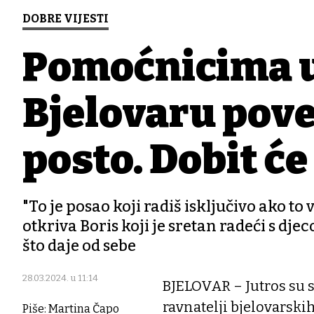
DOBRE VIJESTI
Pomoćnicima u
Bjelovaru pove
posto. Dobit će
"To je posao koji radiš isključivo ako to v
otkriva Boris koji je sretan radeći s d
što daje od sebe
28.03.2024. u 11:14
BJELOVAR – Jutros su s
ravnatelji bjelovarski
Piše: Martina Čapo