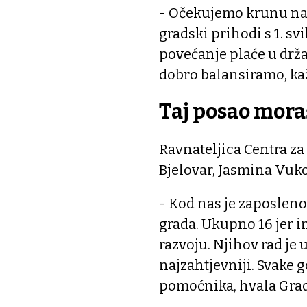
- Očekujemo krunu naš
gradski prihodi s 1. s
povećanje plaće u drža
dobro balansiramo, ka
Taj posao moraš
Ravnateljica Centra za
Bjelovar, Jasmina Vuko
- Kod nas je zaposleno
grada. Ukupno 16 jer 
razvoju. Njihov rad je
najzahtjevniji. Svake g
pomoćnika, hvala Gradu