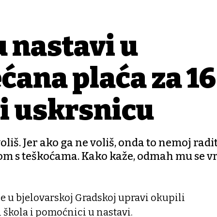
 nastavi u
ćana plaća za 16
 i uskrsnicu
oliš. Jer ako ga ne voliš, onda to nemoj radit
jecom s teškoćama. Kako kaže, odmah mu se v
e u bjelovarskoj Gradskoj upravi okupili
h škola i pomoćnici u nastavi.