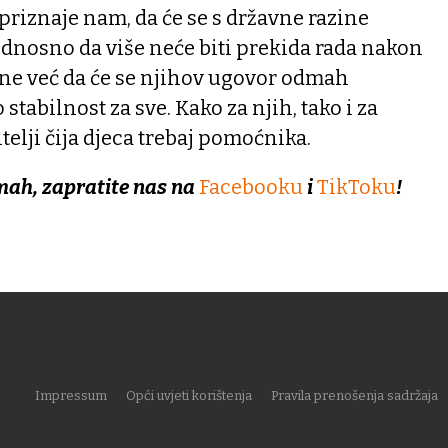
priznaje nam, da će se s državne razine
. Odnosno da više neće biti prekida rada nakon
ine već da će se njihov ugovor odmah
 stabilnost za sve. Kako za njih, tako i za
telji čija djeca trebaj pomoćnika.
mah, zapratite nas na
Facebooku
i
TikToku
!
Impressum
Opći uvjeti korištenja
Pravila prenošenja sadržaja