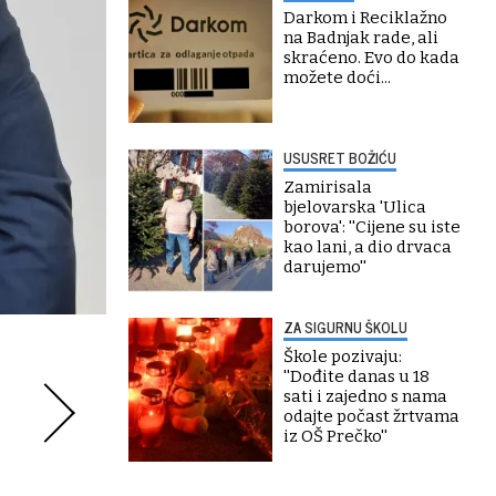
Darkom i Reciklažno
na Badnjak rade, ali
skraćeno. Evo do kada
možete doći...
USUSRET BOŽIĆU
Zamirisala
bjelovarska 'Ulica
borova': ''Cijene su iste
kao lani, a dio drvaca
darujemo''
ZA SIGURNU ŠKOLU
Škole pozivaju:
''Dođite danas u 18
sati i zajedno s nama
odajte počast žrtvama
iz OŠ Prečko''