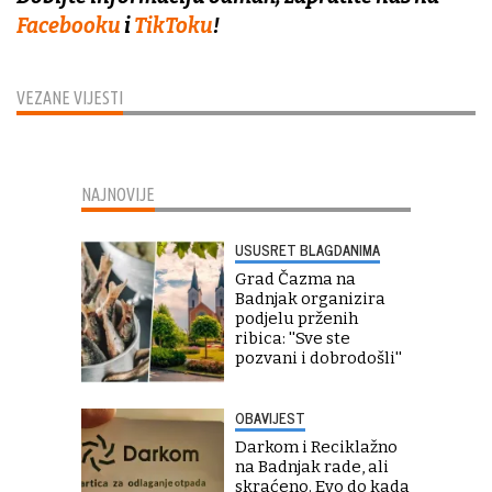
Facebooku
i
TikToku
!
VEZANE VIJESTI
NAJNOVIJE
USUSRET BLAGDANIMA
Grad Čazma na
Badnjak organizira
podjelu prženih
ribica: ''Sve ste
pozvani i dobrodošli''
OBAVIJEST
Darkom i Reciklažno
na Badnjak rade, ali
skraćeno. Evo do kada