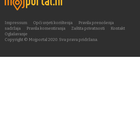
Impressum
Opći uvjeti korištenja
Pravila prenošenja
sadržaja
Pravila komentiranja
Zaštita privatnosti
Kontakt
Oglašavanje
Copyright © Mojportal 2020. Sva prava pridržana.