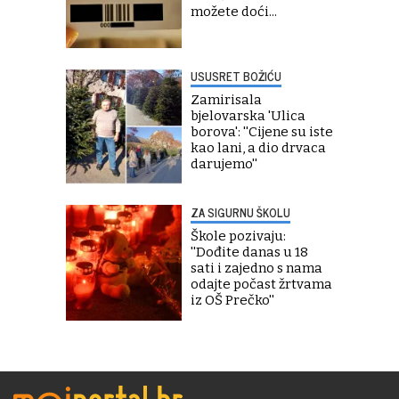
možete doći...
USUSRET BOŽIĆU
Zamirisala
bjelovarska 'Ulica
borova': ''Cijene su iste
kao lani, a dio drvaca
darujemo''
ZA SIGURNU ŠKOLU
Škole pozivaju:
''Dođite danas u 18
sati i zajedno s nama
odajte počast žrtvama
iz OŠ Prečko''