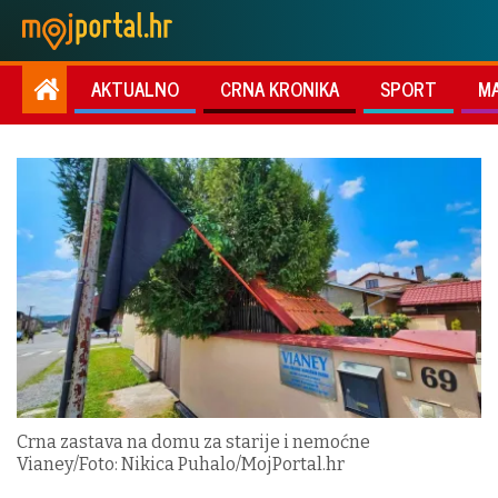
AKTUALNO
CRNA KRONIKA
SPORT
M
Crna zastava na domu za starije i nemoćne
Vianey/Foto: Nikica Puhalo/MojPortal.hr