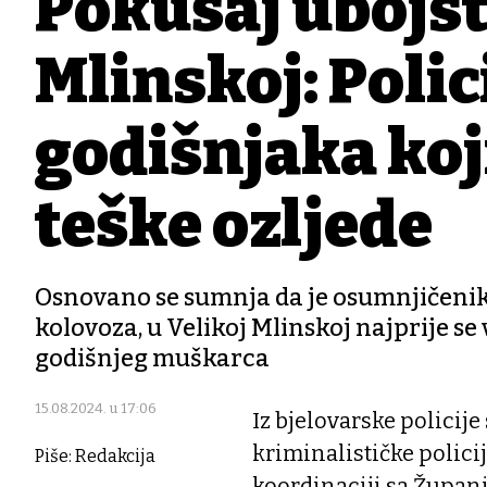
Pokušaj ubojst
Mlinskoj: Polic
godišnjaka koji
teške ozljede
Osnovano se sumnja da je osumnjičenik ti
kolovoza, u Velikoj Mlinskoj najprije se
godišnjeg muškarca
15.08.2024. u 17:06
Iz bjelovarske policije
kriminalističke policij
Piše: Redakcija
koordinaciji sa Župan