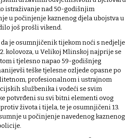
ko istraživanje nad 50-godišnjim
e u počinjenje kaznenog djela ubojstva u
ilo još prošli vikend.
da je osumnjičenik tijekom noći s nedjelje
12. kolovoza, u Velikoj Mlinskoj najprije se
otom i tjelesno napao 59-godišnjeg
nijevši teške tjelesne ozljede opasne po
alitetnom, profesionalnom i ustrajnom
ijskih službenika i vodeći se svim
e potvrđeni su svi bitni elementi ovog
otiv života i tijela, te je osumnjičeni 13.
 sumnje u počinjenje navedenog kaznenog
policije.