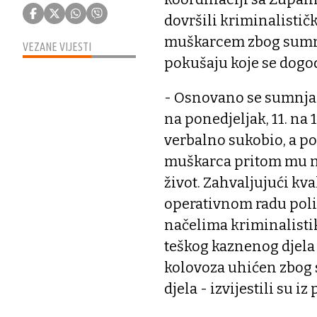
dovršili kriminalistič
muškarcem zbog sumnj
VEZANE VIJESTI
pokušaju koje se dogod
- Osnovano se sumnja 
na ponedjeljak, 11. na 
verbalno sukobio, a p
muškarca pritom mu na
život. Zahvaljujući kv
operativnom radu polic
načelima kriminalistik
teškog kaznenog djela pr
kolovoza uhićen zbog
djela - izvijestili su iz 