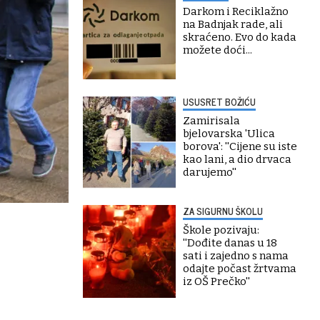
Darkom i Reciklažno
na Badnjak rade, ali
skraćeno. Evo do kada
možete doći...
USUSRET BOŽIĆU
Zamirisala
bjelovarska 'Ulica
borova': ''Cijene su iste
kao lani, a dio drvaca
darujemo''
ZA SIGURNU ŠKOLU
Škole pozivaju:
''Dođite danas u 18
sati i zajedno s nama
odajte počast žrtvama
iz OŠ Prečko''