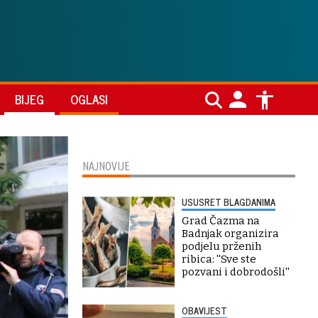
BIJEG
OGLASI
NAJNOVIJE
USUSRET BLAGDANIMA
Grad Čazma na
Badnjak organizira
podjelu prženih
ribica: ''Sve ste
pozvani i dobrodošli''
OBAVIJEST