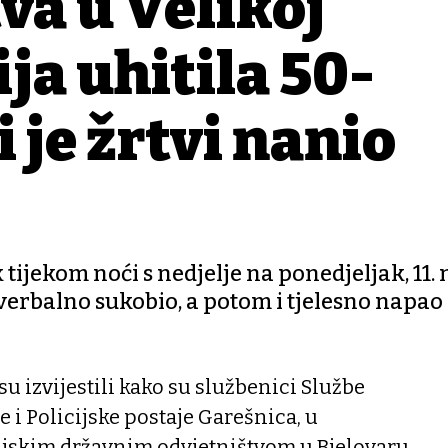
va u Velikoj
ija uhitila 50-
 je žrtvi nanio
jekom noći s nedjelje na ponedjeljak, 11. n
 verbalno sukobio, a potom i tjelesno napao
 su izvijestili kako su službenici Službe
e i Policijske postaje Garešnica, u
ijskim državnim odvjetništvom u Bjelovaru