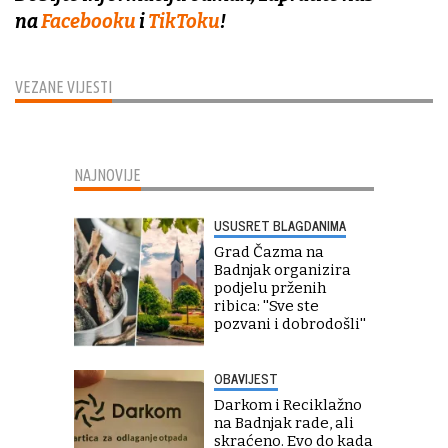
na
Facebooku
i
TikToku
!
VEZANE VIJESTI
NAJNOVIJE
USUSRET BLAGDANIMA
Grad Čazma na
Badnjak organizira
podjelu prženih
ribica: ''Sve ste
pozvani i dobrodošli''
OBAVIJEST
Darkom i Reciklažno
na Badnjak rade, ali
skraćeno. Evo do kada