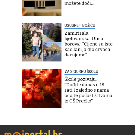
možete doći...
USUSRET BOŽIĆU
Zamirisala
bjelovarska 'Ulica
borova': ''Cijene su iste
kao lani, a dio drvaca
darujemo''
ZA SIGURNU ŠKOLU
Škole pozivaju:
''Dođite danas u 18
sati i zajedno s nama
odajte počast žrtvama
iz OŠ Prečko''