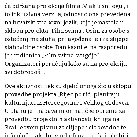
će održana projekcija filma „Vlak u snijegu“, i
to inkluzivna verzija, odnosno ona prevedena
na hrvatski znakovni jezik, koja je nastala u
sklopu projekta „Film svima“. Osim za osobe s
oštećenjima sluha, prilagođena je i za slijepe i
slabovidne osobe. Dan kasnije, na rasporedu
je i radionica „Film svima svugdje“.
Organizatori poručuju kako su na projekciju
svi dobrodošli.
Ove aktivnosti tek su djelić onoga što u sklopu
provedbe projekta „Riječ po rič“ planiraju
kulturnjaci iz Hercegovine i Velikog Grđevca.
U planu je i nabava informatičke opreme za
provedbu projektnih aktivnosti, knjiga na
Brailleovom pismu za slijepe i slabovidne te
info ploče taktilnog reljefnog tipa koja će biti