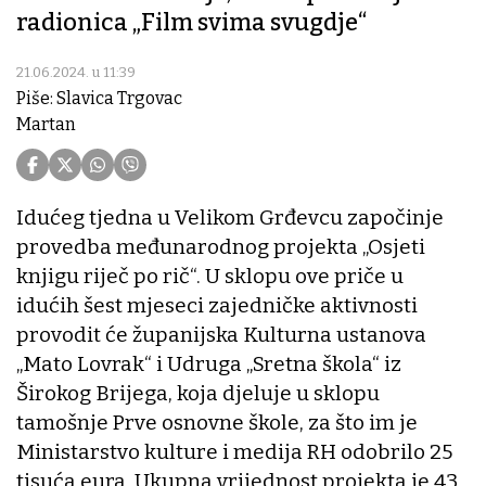
radionica „Film svima svugdje“
21.06.2024. u 11:39
Piše: Slavica Trgovac
Martan
Idućeg tjedna u Velikom Grđevcu započinje
provedba međunarodnog projekta „Osjeti
knjigu riječ po rič“. U sklopu ove priče u
idućih šest mjeseci zajedničke aktivnosti
provodit će županijska Kulturna ustanova
„Mato Lovrak“ i Udruga „Sretna škola“ iz
Širokog Brijega, koja djeluje u sklopu
tamošnje Prve osnovne škole, za što im je
Ministarstvo kulture i medija RH odobrilo 25
tisuća eura. Ukupna vrijednost projekta je 43