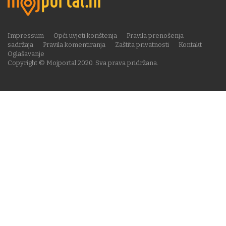
Impressum
Opći uvjeti korištenja
Pravila prenošenja
sadržaja
Pravila komentiranja
Zaštita privatnosti
Kontakt
Oglašavanje
Copyright © Mojportal 2020. Sva prava pridržana.