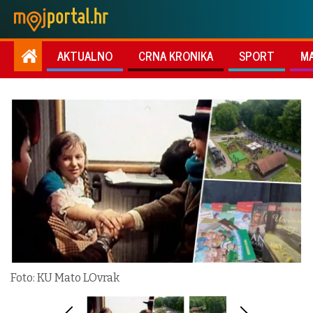
AKTUALNO
CRNA KRONIKA
SPORT
M
Foto: KU Mato LOvrak