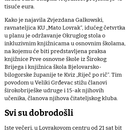
tisuće eura.
Kako je najavila Zvjezdana Galkowski,
ravnateljica KU „Mato Lovrak“, idućeg četvrtka
u planu je održavanje Okruglog stola o
inkluzivnim knjižnicama u osnovnim školama,
na kojemu će biti predstavljena praksa
knjižnice Prve osnovne škole iz Širokog
Brijega i knjižnica škola Bjelovarsko-
bilogorske županije te Kviz „Riječ po rič“. Tim
povodom u Veliki Grđevac stižu članovi
širokobriješke udruge i 15-ak njihovih
učenika, članova njihova čitateljskog kluba.
Svi su dobrodošli
Iste večeri, u Lovrakovom centru od 21 sat bit