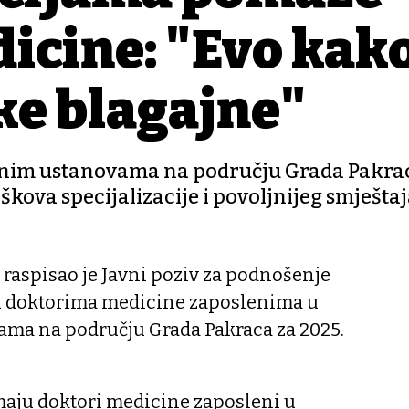
icine: "Evo kak
ke blagajne"
venim ustanovama na području Grada Pakra
kova specijalizacije i povoljnijeg smještaj
raspisao je Javni poziv za podnošenje
u doktorima medicine zaposlenima u
ma na području Grada Pakraca za 2025.
maju doktori medicine zaposleni u