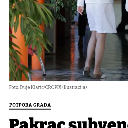
Foto: Duje Klaric/CROPIX (Ilustracija)
POTPORA GRADA
Pakrac subve