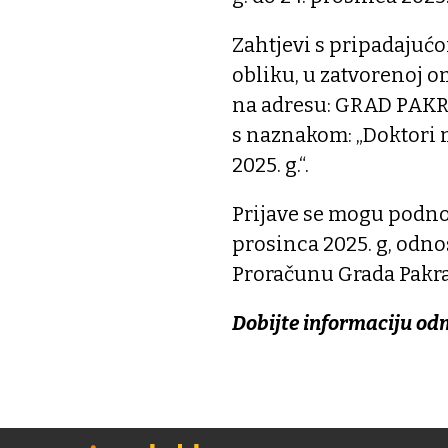
Zahtjevi s pripadaju
obliku, u zatvorenoj 
na adresu: GRAD PAKRAC
s naznakom: „Doktori 
2025. g.“.
Prijave se mogu podnos
prosinca 2025. g, odno
Proračunu Grada Pakra
Dobijte informaciju od