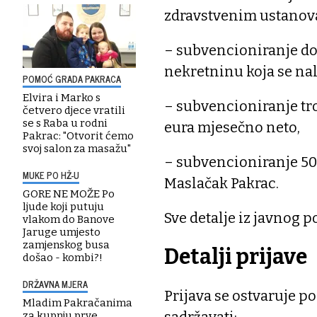
zdravstvenim ustanova
– subvencioniranje do
nekretninu koja se nal
POMOĆ GRADA PAKRACA
Elvira i Marko s
– subvencioniranje tro
četvero djece vratili
se s Raba u rodni
eura mjesečno neto,
Pakrac: "Otvorit ćemo
svoj salon za masažu"
– subvencioniranje 50 
MUKE PO HŽ-U
Maslačak Pakrac.
GORE NE MOŽE Po
ljude koji putuju
Sve detalje iz javnog p
vlakom do Banove
Jaruge umjesto
zamjenskog busa
Detalji prijave
došao - kombi?!
DRŽAVNA MJERA
Prijava se ostvaruje 
Mladim Pakračanima
sadržavati:
za kupnju prve