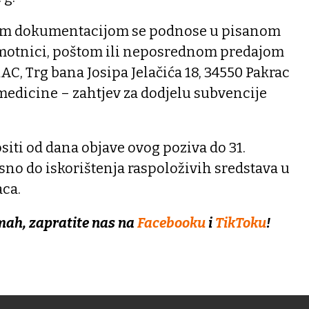
ćom dokumentacijom se podnose u pisanom
omotnici, poštom ili neposrednom predajom
, Trg bana Josipa Jelačića 18, 34550 Pakrac
medicine – zahtjev za dodjelu subvencije
iti od dana objave ovog poziva do 31.
sno do iskorištenja raspoloživih sredstava u
ca.
mah, zapratite nas na
Facebooku
i
TikToku
!