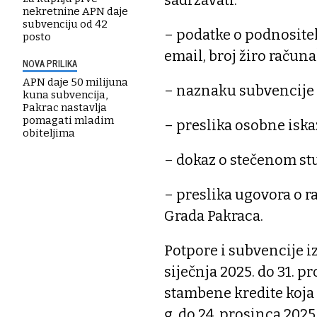
nekretnine APN daje
subvenciju od 42
– podatke o podnositelj
posto
email, broj žiro računa
NOVA PRILIKA
APN daje 50 milijuna
– naznaku subvencije k
kuna subvencija,
Pakrac nastavlja
pomagati mladim
– preslika osobne iska
obiteljima
– dokaz o stečenom st
– preslika ugovora o r
Grada Pakraca.
Potpore i subvencije iz
siječnja 2025. do 31. 
stambene kredite koja s
g. do 24. prosinca 2025.