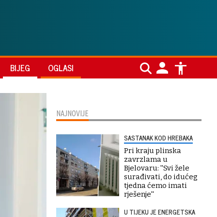
BIJEG
OGLASI
NAJNOVIJE
SASTANAK KOD HREBAKA
Pri kraju plinska
zavrzlama u
Bjelovaru: ''Svi žele
surađivati, do idućeg
tjedna ćemo imati
rješenje''
U TIJEKU JE ENERGETSKA