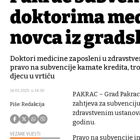
doktorima med
novca iz grads
Doktori medicine zaposleni u zdravst
pravo na subvencije kamate kredita, troš
djecu u vrtiću
16.01.2025. u 14:30
PAKRAC – Grad Pakrac 
zahtjeva za subvencij
Piše: Redakcija
zdravstvenim ustanova
godinu.
VEZANE VIJESTI
Pravo na subvencije i