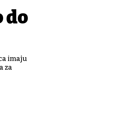
o do
ca imaju
a za