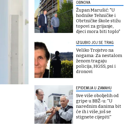
OBNOVA
Župan Marušić: "U
hodnike Tehničke i
Obrtničke škole stižu
topovi za grijanje,
djeci mora biti toplo"
IZGUBIO JOJ SE TRAG
Veliko Trojstvo na
nogama: Za nestalom
ženom tragaju
policija, HGSS, psi i
dronovi
EPIDEMIJA U ZAMAHU
Sve više oboljelih od
gripe u BBŽ-u: ''U
narednim danima bit
će ih i više, još se
stignete cijepiti''