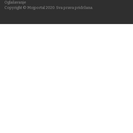
Oglašavanje
Copyright © Mojportal 2020. Sva prava pridržana.