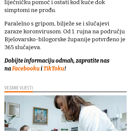
liječničku pomoć i ostati kod kuće dok
simptomi ne prođu.
Paralelno s gripom, bilježe se i slučajevi
zaraze koronvirusom. Od 1. rujna na području
Bjelovarsko-bilogorske županije potvrđeno je
365 slučajeva.
Dobijte informaciju odmah, zapratite nas
na
Facebooku
i
TikToku
!
VEZANE VIJESTI