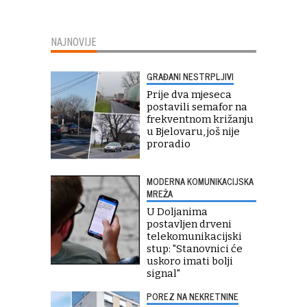
NAJNOVIJE
GRAĐANI NESTRPLJIVI
Prije dva mjeseca
postavili semafor na
frekventnom križanju
u Bjelovaru, još nije
proradio
MODERNA KOMUNIKACIJSKA
MREŽA
U Doljanima
postavljen drveni
telekomunikacijski
stup: "Stanovnici će
uskoro imati bolji
signal"
POREZ NA NEKRETNINE