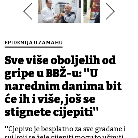
EPIDEMIJA U ZAMAHU
Sve više oboljelih od
gripe u BBŽ-u: ''U
narednim danima bit
će ih i više, još se
stignete cijepiti''
''Cjepivo je besplatno za sve građane i
svi koji se žele cijepiti mogu to učiniti