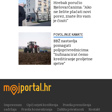
Hrebak poručio
Bjelovarčanima: ''Ako
ne želite plaćati novi
porez, znate što vam
je činiti''
POVOLJNIJE KAMATE
BBŽ nastavlja
pomagati
poljoprivrednicima:
"Sufinancirat ćemo
kreditiranje proljetne
sjetve"
Impressum
Opći uvjeti korištenja
Pravila prenošenja
sadržaja
Pravila komentiranja
Zaštita privatnosti
Kontakt