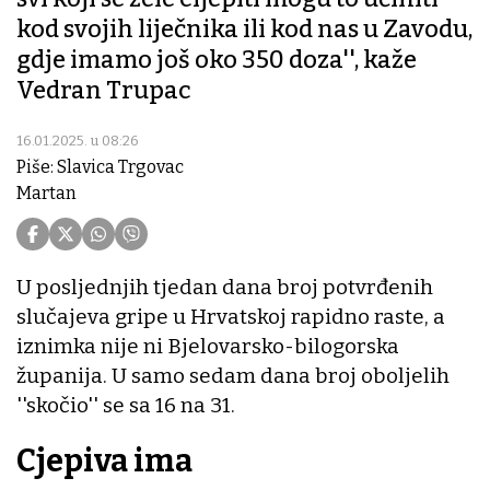
kod svojih liječnika ili kod nas u Zavodu,
gdje imamo još oko 350 doza'', kaže
Vedran Trupac
16.01.2025. u 08:26
Piše: Slavica Trgovac
Martan
U posljednjih tjedan dana broj potvrđenih
slučajeva gripe u Hrvatskoj rapidno raste, a
iznimka nije ni Bjelovarsko-bilogorska
županija. U samo sedam dana broj oboljelih
''skočio'' se sa 16 na 31.
Cjepiva ima