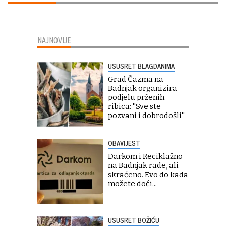
NAJNOVIJE
USUSRET BLAGDANIMA
Grad Čazma na
Badnjak organizira
podjelu prženih
ribica: ''Sve ste
pozvani i dobrodošli''
OBAVIJEST
Darkom i Reciklažno
na Badnjak rade, ali
skraćeno. Evo do kada
možete doći...
USUSRET BOŽIĆU