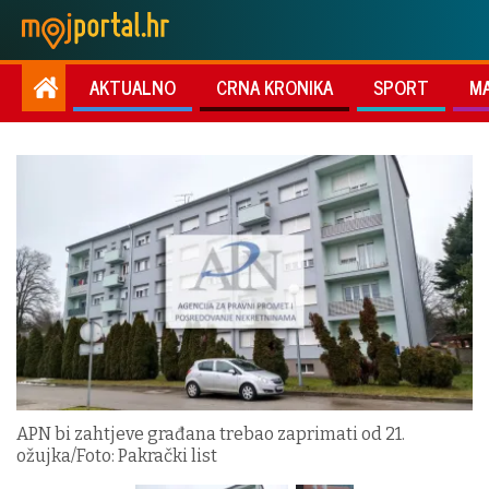
AKTUALNO
CRNA KRONIKA
SPORT
M
APN bi zahtjeve građana trebao zaprimati od 21.
ožujka/Foto: Pakrački list