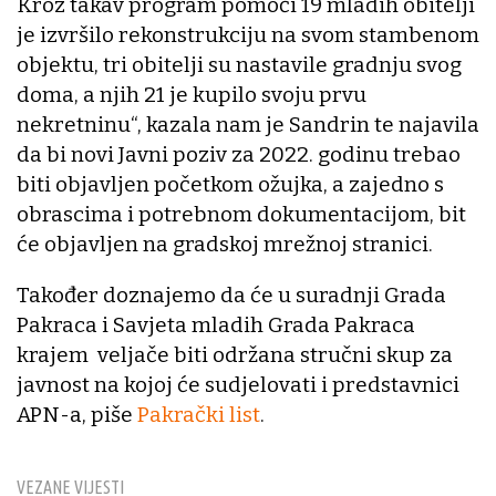
Kroz takav program pomoći 19 mladih obitelji
je izvršilo rekonstrukciju na svom stambenom
objektu, tri obitelji su nastavile gradnju svog
doma, a njih 21 je kupilo svoju prvu
nekretninu“, kazala nam je Sandrin te najavila
da bi novi Javni poziv za 2022. godinu trebao
biti objavljen početkom ožujka, a zajedno s
obrascima i potrebnom dokumentacijom, bit
će objavljen na gradskoj mrežnoj stranici.
Također doznajemo da će u suradnji Grada
Pakraca i Savjeta mladih Grada Pakraca
krajem veljače biti održana stručni skup za
javnost na kojoj će sudjelovati i predstavnici
APN-a, piše
Pakrački list
.
VEZANE VIJESTI