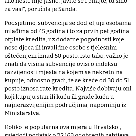
ako nešto nije jasno, javite se i pitajte, tu smo
za vas!“, poručila je Sanda.
Podsjetimo, subvencija se dodjeljuje osobama
mlađima od 45 godina i to za prvih pet godina
otplate kredita, uz dodatne pogodnosti koje
nose djeca ili invalidne osobe s tjelesnim
oštećenjem iznad 50 posto. Isto tako, važno je
znati da visina subvencije ovisi o indeksu
razvijenosti mjesta na kojem se nekretnina
kupuje, odnosno gradi, te se kreće od 30 do 51
posto iznosa rate kredita. Najviše dobivaju oni
koji kupuju stan ili kuću ili grade kuću u
najnerazvijenijim područjima, napominju iz
Ministarstva.
Koliko je popularna ova mjera u Hrvatskoj,
svjedoči podatak o 22.169 odobrenih zahtjeva