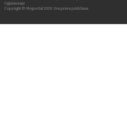
Oglašavanje
Copyright © Mojportal 2020. Sva prava pridržana.