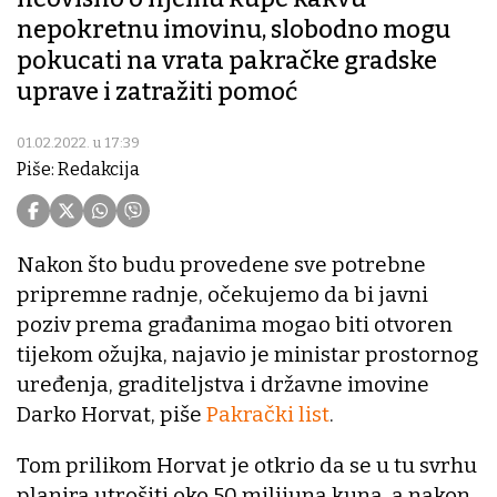
nepokretnu imovinu, slobodno mogu
pokucati na vrata pakračke gradske
uprave i zatražiti pomoć
01.02.2022. u 17:39
Piše: Redakcija
Nakon što budu provedene sve potrebne
pripremne radnje, očekujemo da bi javni
poziv prema građanima mogao biti otvoren
tijekom ožujka, najavio je ministar prostornog
uređenja, graditeljstva i državne imovine
Darko Horvat, piše
Pakrački list
.
Tom prilikom Horvat je otkrio da se u tu svrhu
planira utrošiti oko 50 milijuna kuna, a nakon