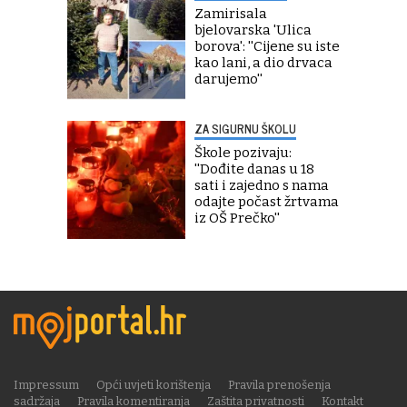
Zamirisala
bjelovarska 'Ulica
borova': ''Cijene su iste
kao lani, a dio drvaca
darujemo''
ZA SIGURNU ŠKOLU
Škole pozivaju:
''Dođite danas u 18
sati i zajedno s nama
odajte počast žrtvama
iz OŠ Prečko''
Impressum
Opći uvjeti korištenja
Pravila prenošenja
sadržaja
Pravila komentiranja
Zaštita privatnosti
Kontakt