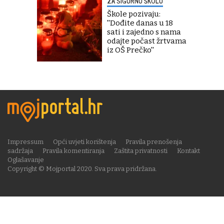
ZA SIGURNU ŠKOLU
Škole pozivaju:
''Dođite danas u 18
sati i zajedno s nama
odajte počast žrtvama
iz OŠ Prečko''
Impressum
Opći uvjeti korištenja
Pravila prenošenja
sadržaja
Pravila komentiranja
Zaštita privatnosti
Kontakt
Oglašavanje
Copyright © Mojportal 2020. Sva prava pridržana.