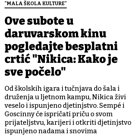
"MALA ŠKOLA KULTURE"
Ove subote u
daruvarskom kinu
pogledajte besplatni
crtić "Nikica: Kako je
sve počelo"
Od školskih igara i tučnjava do šala i
druženja u ljetnom kampu, Nikica živi
veselo i ispunjeno djetinjstvo. Sempé i
Goscinny će ispričati priču o svom
prijateljstvu, karijeri i otkriti djetinjstvo
ispunjeno nadama i snovima