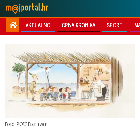
AKTUALNO
CRNA KRONIKA
SPORT
M
Foto: POU Daruvar