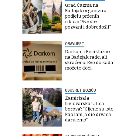
Grad Čazma na
Badnjak organizira
podjelu prženih
ribica: ''Sve ste
pozvani i dobrodošli''
OBAVIJEST
Darkom i Reciklažno
na Badnjak rade, ali
skraćeno. Evo do kada
možete doći...
USUSRET BOŽIĆU
Zamirisala
bjelovarska 'Ulica
borova': ''Cijene su iste
kao lani, a dio drvaca
darujemo''