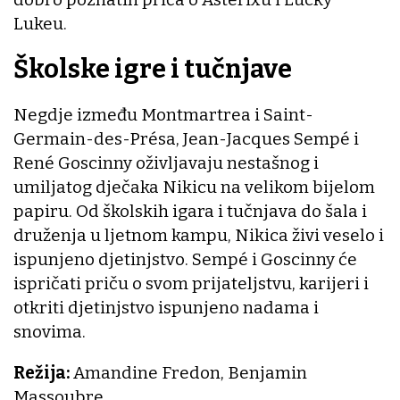
Lukeu.
Školske igre i tučnjave
Negdje između Montmartrea i Saint-
Germain-des-Présa, Jean-Jacques Sempé i
René Goscinny oživljavaju nestašnog i
umiljatog dječaka Nikicu na velikom bijelom
papiru. Od školskih igara i tučnjava do šala i
druženja u ljetnom kampu, Nikica živi veselo i
ispunjeno djetinjstvo. Sempé i Goscinny će
ispričati priču o svom prijateljstvu, karijeri i
otkriti djetinjstvo ispunjeno nadama i
snovima.
Režija:
Amandine Fredon, Benjamin
Massoubre