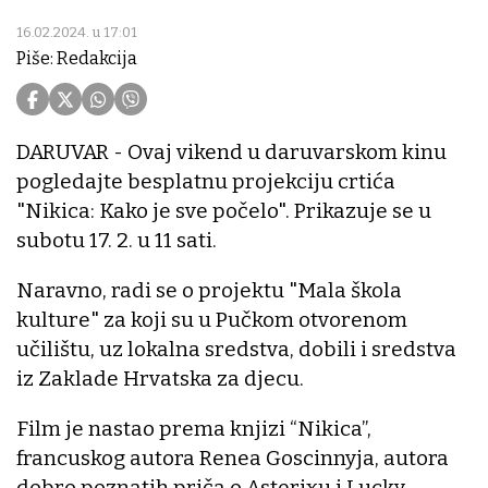
16.02.2024. u 17:01
Piše: Redakcija
DARUVAR - Ovaj vikend u daruvarskom kinu
pogledajte besplatnu projekciju crtića
"Nikica: Kako je sve počelo". Prikazuje se u
subotu 17. 2. u 11 sati.
Naravno, radi se o projektu "Mala škola
kulture" za koji su u Pučkom otvorenom
učilištu, uz lokalna sredstva, dobili i sredstva
iz Zaklade Hrvatska za djecu.
Film je nastao prema knjizi “Nikica”,
francuskog autora Renea Goscinnyja, autora
dobro poznatih priča o Asterixu i Lucky