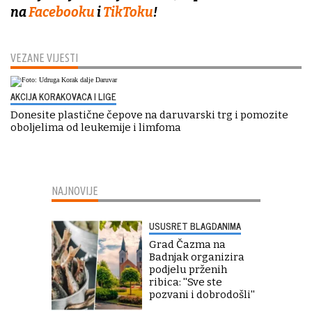
na
Facebooku
i
TikToku
!
VEZANE VIJESTI
AKCIJA KORAKOVACA I LIGE
Donesite plastične čepove na daruvarski trg i pomozite
oboljelima od leukemije i limfoma
NAJNOVIJE
USUSRET BLAGDANIMA
Grad Čazma na
Badnjak organizira
podjelu prženih
ribica: ''Sve ste
pozvani i dobrodošli''