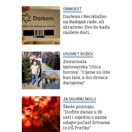
OBAVIJEST
Darkom i Reciklažno
na Badnjak rade, ali
skraćeno. Evo do kada
možete doći...
USUSRET BOŽIĆU
Zamirisala
bjelovarska 'Ulica
borova': ''Cijene su iste
kao lani, a dio drvaca
darujemo''
ZA SIGURNU ŠKOLU
Škole pozivaju:
''Dođite danas u 18
sati i zajedno s nama
odajte počast žrtvama
iz OŠ Prečko''