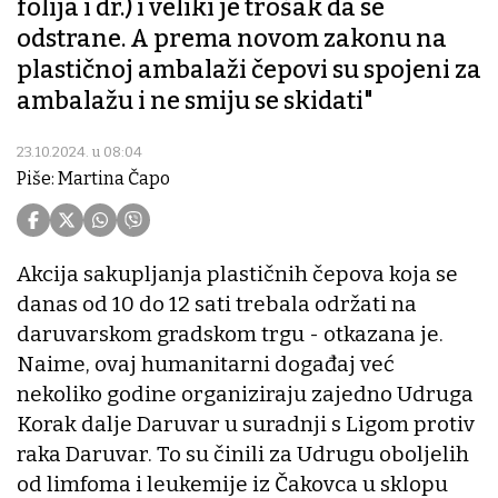
folija i dr.) i veliki je trošak da se
odstrane. A prema novom zakonu na
plastičnoj ambalaži čepovi su spojeni za
ambalažu i ne smiju se skidati"
23.10.2024. u 08:04
Piše: Martina Čapo
Akcija sakupljanja plastičnih čepova koja se
danas od 10 do 12 sati trebala održati na
daruvarskom gradskom trgu - otkazana je.
Naime, ovaj humanitarni događaj već
nekoliko godine organiziraju zajedno Udruga
Korak dalje Daruvar u suradnji s Ligom protiv
raka Daruvar. To su činili za Udrugu oboljelih
od limfoma i leukemije iz Čakovca u sklopu