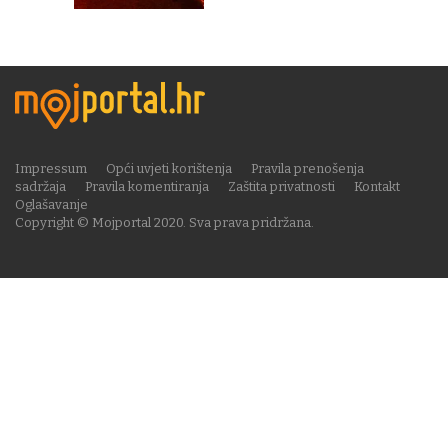
Impressum
Opći uvjeti korištenja
Pravila prenošenja
sadržaja
Pravila komentiranja
Zaštita privatnosti
Kontakt
Oglašavanje
Copyright © Mojportal 2020. Sva prava pridržana.