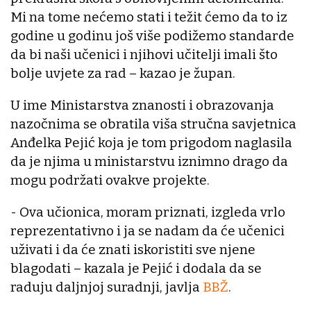
Mi na tome nećemo stati i težit ćemo da to iz
godine u godinu još više podižemo standarde
da bi naši učenici i njihovi učitelji imali što
bolje uvjete za rad – kazao je župan.
U ime Ministarstva znanosti i obrazovanja
nazočnima se obratila viša stručna savjetnica
Anđelka Pejić koja je tom prigodom naglasila
da je njima u ministarstvu iznimno drago da
mogu podržati ovakve projekte.
- Ova učionica, moram priznati, izgleda vrlo
reprezentativno i ja se nadam da će učenici
uživati i da će znati iskoristiti sve njene
blagodati – kazala je Pejić i dodala da se
raduju daljnjoj suradnji, javlja
BBŽ
.