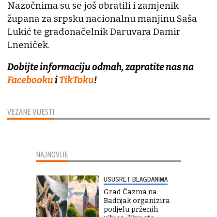
Nazočnima su se još obratili i zamjenik
župana za srpsku nacionalnu manjinu Saša
Lukić te gradonačelnik Daruvara Damir
Lneniček.
Dobijte informaciju odmah, zapratite nas na
Facebooku
i
TikToku
!
VEZANE VIJESTI
NAJNOVIJE
USUSRET BLAGDANIMA
Grad Čazma na
Badnjak organizira
podjelu prženih