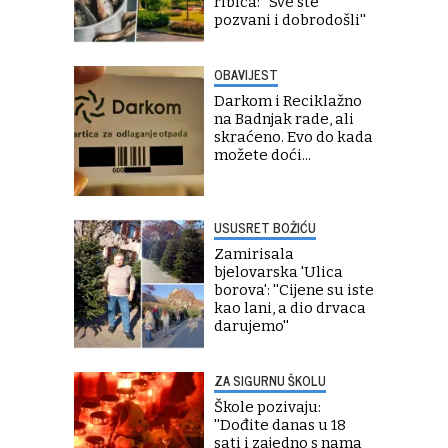
ribica: ''Sve ste
pozvani i dobrodošli''
OBAVIJEST
Darkom i Reciklažno
na Badnjak rade, ali
skraćeno. Evo do kada
možete doći...
USUSRET BOŽIĆU
Zamirisala
bjelovarska 'Ulica
borova': ''Cijene su iste
kao lani, a dio drvaca
darujemo''
ZA SIGURNU ŠKOLU
Škole pozivaju:
''Dođite danas u 18
sati i zajedno s nama