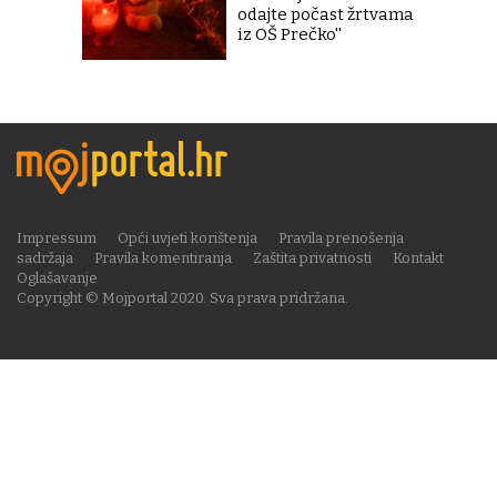
odajte počast žrtvama
iz OŠ Prečko''
Impressum
Opći uvjeti korištenja
Pravila prenošenja
sadržaja
Pravila komentiranja
Zaštita privatnosti
Kontakt
Oglašavanje
Copyright © Mojportal 2020. Sva prava pridržana.