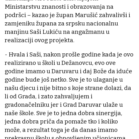
Ministarstvu znanosti i obrazovanja na
podršci – kazao je župan Marušić zahvalivši i
zamjeniku župana za srpsku nacionalnu
manjinu Saši Lukiću na angažmanu u
realizaciji ovog projekta.
- Hvala i Saši, nakon prošle godine kada je ovo
realizirano u školi u Dežanovcu, evo ove
godine imamo u Daruvaru i daj Bože da iduće
godine bude još netko. Sve je to ulaganje u
našu djecu i nije bitno s koje strane dolazi, da
li od Grada, i zato zahvaljujem i
gradonačelniku jer i Grad Daruvar ulaže u
naše škole. Sve je to jedna dobra sinergija,
jedna dobra priča da pomaže tko i koliko
može, a rezultat toga je da danas imamo
prekrasnu školu s obnovljenim učionicama.