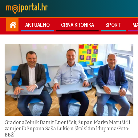
AKTUALNO
CRNA KRONIKA
SPORT
M
Gradonačelnik Damir Lneniček, župan Marko Marušić i
zamjenik župana Saša Lukić u školskim klupama/Foto:
BBŽ