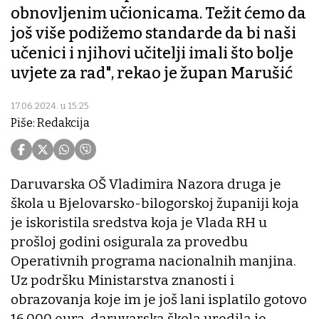
obnovljenim učionicama. Težit ćemo da
još više podižemo standarde da bi naši
učenici i njihovi učitelji imali što bolje
uvjete za rad", rekao je župan Marušić
17.06.2024. u 15:25
Piše: Redakcija
Daruvarska OŠ Vladimira Nazora druga je
škola u Bjelovarsko-bilogorskoj županiji koja
je iskoristila sredstva koja je Vlada RH u
prošloj godini osigurala za provedbu
Operativnih programa nacionalnih manjina.
Uz podršku Ministarstva znanosti i
obrazovanja koje im je još lani isplatilo gotovo
16.000 eura, daruvarska škola uredila je