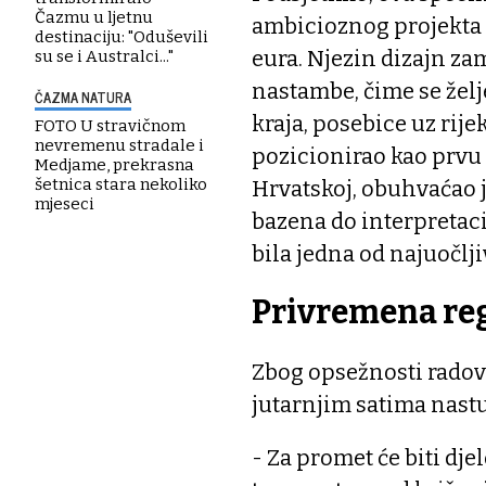
Čazmu u ljetnu
ambicioznog projekta 
destinaciju: "Oduševili
eura. Njezin dizajn zam
su se i Australci..."
nastambe, čime se želj
ČAZMA NATURA
kraja, posebice uz rije
FOTO U stravičnom
nevremenu stradale i
pozicionirao kao prvu 
Medjame, prekrasna
šetnica stara nekoliko
Hrvatskoj, obuhvaćao j
mjeseci
bazena do interpretaci
bila jedna od najuočl
Privremena re
Zbog opsežnosti radov
jutarnjim satima nast
- Za promet će biti dj