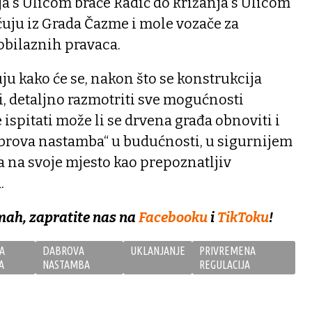
ja s Ulicom braće Radić do križanja s Ulicom
uju iz Grada Čazme i mole vozače za
 obilaznih pravaca.
u kako će se, nakon što se konstrukcija
i, detaljno razmotriti sve mogućnosti
e ispitati može li se drvena građa obnoviti i
dabrova nastamba“ u budućnosti, u sigurnijem
a na svoje mjesto kao prepoznatljiv
.
mah, zapratite nas na
Facebooku
i
TikToku
!
A
DABROVA
UKLANJANJE
PRIVREMENA
A
NASTAMBA
REGULACIJA