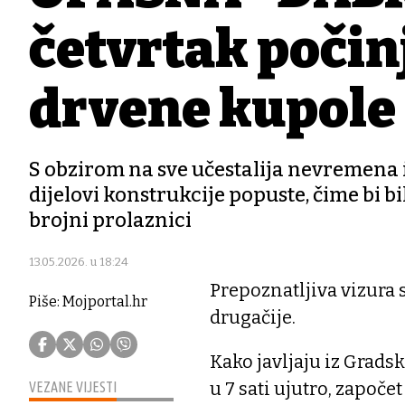
četvrtak počin
drvene kupole
S obzirom na sve učestalija nevremena i 
dijelovi konstrukcije popuste, čime bi bi
brojni prolaznici
13.05.2026. u 18:24
Prepoznatljiva vizura 
Piše: Mojportal.hr
drugačije.
Kako javljaju iz Gradsk
u 7 sati ujutro, započe
VEZANE VIJESTI