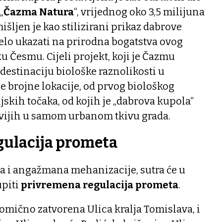
„
Čazma Natura
“, vrijednog oko 3,5 milijuna
išljen je kao stilizirani prikaz dabrove
elo ukazati na prirodna bogatstva ovog
ku Česmu. Cijeli projekt, koji je Čazmu
destinaciju biološke raznolikosti u
e brojne lokacije, od prvog biološkog
jskih točaka, od kojih je „dabrova kupola“
jivijih u samom urbanom tkivu grada.
gulacija prometa
a i angažmana mehanizacije, sutra će u
upiti
privremena regulacija prometa
.
elomično zatvorena Ulica kralja Tomislava, i