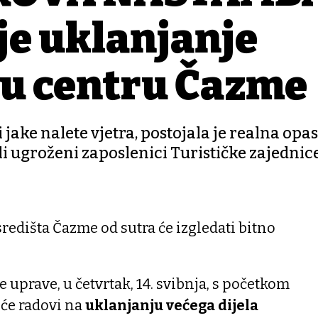
je uklanjanje
 u centru Čazme
jake nalete vjetra, postojala je realna opa
li ugroženi zaposlenici Turističke zajednice,
središta Čazme od sutra će izgledati bitno
e uprave, u četvrtak, 14. svibnja, s početkom
t će radovi na
uklanjanju većega dijela