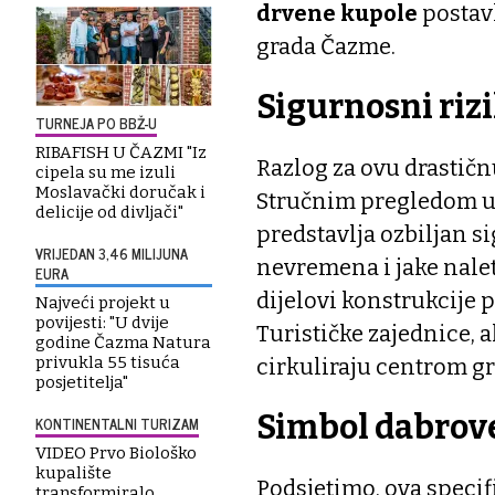
drvene kupole
postavl
grada Čazme.
Sigurnosni riz
TURNEJA PO BBŽ-U
RIBAFISH U ČAZMI "Iz
Razlog za ovu drastičn
cipela su me izuli
Moslavački doručak i
Stručnim pregledom utv
delicije od divljači"
predstavlja ozbiljan si
VRIJEDAN 3,46 MILIJUNA
nevremena i jake nalet
EURA
dijelovi konstrukcije 
Najveći projekt u
povijesti: "U dvije
Turističke zajednice, a
godine Čazma Natura
privukla 55 tisuća
cirkuliraju centrom gr
posjetitelja"
Simbol dabrov
KONTINENTALNI TURIZAM
VIDEO Prvo Biološko
kupalište
Podsjetimo, ova specif
transformiralo