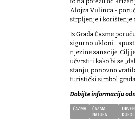
to na potezu od križan
Alojza Vulinca - poruč
strpljenje i korištenje
Iz Grada Čazme poručuj
sigurno ukloni i spust
njezine sanacije. Cilj j
učvrstiti kako bi se „
stanju, ponovno vratil
turistički simbol grada
Dobijte informaciju od
ČAZMA
ČAZMA
DRVEN
NATURA
KUPOL