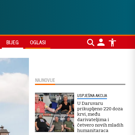
BIJEG
OGLASI
NAJNOVIJE
USPJEŠNA AKCIJA
U Daruvaru
prikupljeno 220 doza
krvi, među
darivateljima i
četvero novih mladih
humanitaraca