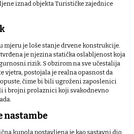
jene iznad objekta Turističke zajednice
ik
u mjeru je loše stanje drvene konstrukcije.
rđena je njezina statička oslabljenost koja
gurnosni rizik. S obzirom na sve učestalija
e vjetra, postojala je realna opasnost da
popuste, čime bi bili ugroženi zaposlenici
li i brojni prolaznici koji svakodnevno
ada.
e nastambe
ična kupola postavljena je kao sastavni dio