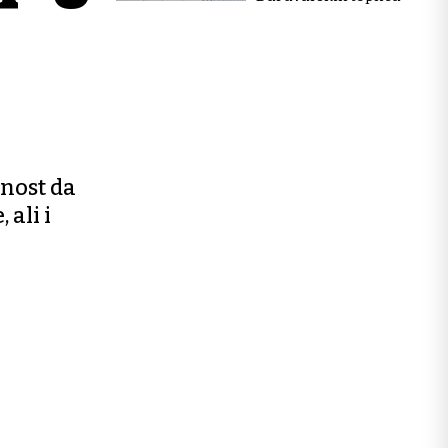
snost da
 ali i