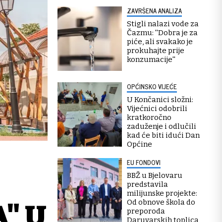
ZAVRŠENA ANALIZA
Stigli nalazi vode za
Čazmu: ''Dobra je za
piće, ali svakako je
prokuhajte prije
konzumacije''
OPĆINSKO VIJEĆE
U Končanici složni:
Vijećnici odobrili
kratkoročno
zaduženje i odlučili
kad će biti idući Dan
Općine
EU FONDOVI
BBŽ u Bjelovaru
predstavila
milijunske projekte:
Od obnove škola do
" U
preporoda
Daruvarskih toplica