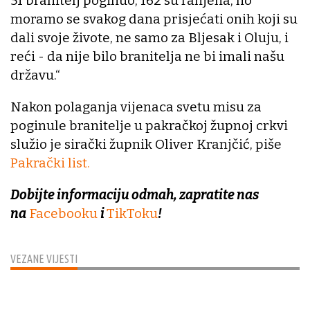
51 branitelj poginuo, 162 su ranjena, no
moramo se svakog dana prisjećati onih koji su
dali svoje živote, ne samo za Bljesak i Oluju, i
reći - da nije bilo branitelja ne bi imali našu
državu.“
Nakon polaganja vijenaca svetu misu za
poginule branitelje u pakračkoj župnoj crkvi
služio je sirački župnik Oliver Kranjčić, piše
Pakrački list.
Dobijte informaciju odmah, zapratite nas
na
Facebooku
i
TikToku
!
VEZANE VIJESTI