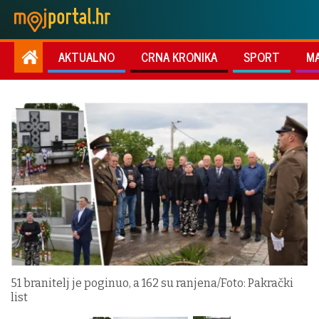
AKTUALNO
CRNA KRONIKA
SPORT
M
51 branitelj je poginuo, a 162 su ranjena/Foto: Pakrački
list