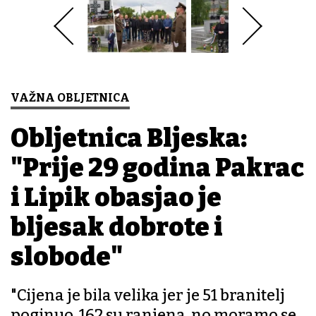
VAŽNA OBLJETNICA
Obljetnica Bljeska:
"Prije 29 godina Pakrac
i Lipik obasjao je
bljesak dobrote i
slobode"
"Cijena je bila velika jer je 51 branitelj
poginuo, 162 su ranjena, no moramo se