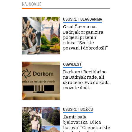
NAJNOVIJE
USUSRET BLAGDANIMA
Grad Čazma na
Badnjak organizira
podjelu prženih
ribica: ''Sve ste
pozvani i dobrodošli''
OBAVIJEST
Darkom i Reciklažno
na Badnjak rade, ali
skraćeno. Evo do kada
možete doći...
USUSRET BOŽIĆU
Zamirisala
bjelovarska 'Ulica
borova': ''Cijene su iste