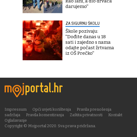
kao lani, a dio drvaca
darujemo''
ZA SIGURNU ŠKOLU
Škole pozivaju:
''Dođite danas u 18
sati i zajedno s nama
odajte počast žrtvama
iz OŠ Prečko''
Impressum
Opći uvjeti korištenja
Pravila prenošenja
sadržaja
Pravila komentiranja
Zaštita privatnosti
Kontakt
Oglašavanje
Copyright © Mojportal 2020. Sva prava pridržana.