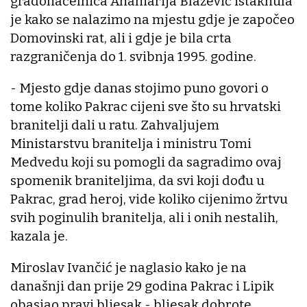
gradonačelnica Anamarija Blažević istaknula
je kako se nalazimo na mjestu gdje je započeo
Domovinski rat, ali i gdje je bila crta
razgraničenja do 1. svibnja 1995. godine.
- Mjesto gdje danas stojimo puno govori o
tome koliko Pakrac cijeni sve što su hrvatski
branitelji dali u ratu. Zahvaljujem
Ministarstvu branitelja i ministru Tomi
Medvedu koji su pomogli da sagradimo ovaj
spomenik braniteljima, da svi koji dođu u
Pakrac, grad heroj, vide koliko cijenimo žrtvu
svih poginulih branitelja, ali i onih nestalih,
kazala je.
Miroslav Ivančić je naglasio kako je na
današnji dan prije 29 godina Pakrac i Lipik
obasjao pravi bljesak - bljesak dobrote,