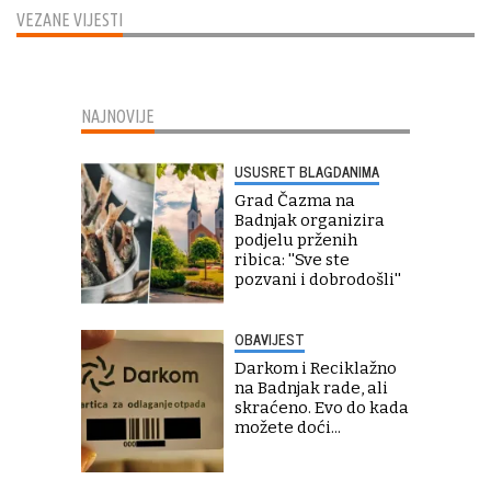
VEZANE VIJESTI
NAJNOVIJE
USUSRET BLAGDANIMA
Grad Čazma na
Badnjak organizira
podjelu prženih
ribica: ''Sve ste
pozvani i dobrodošli''
OBAVIJEST
Darkom i Reciklažno
na Badnjak rade, ali
skraćeno. Evo do kada
možete doći...