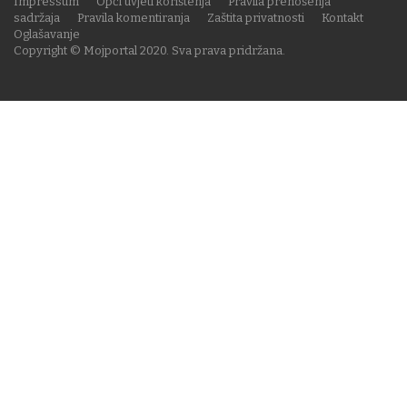
Impressum
Opći uvjeti korištenja
Pravila prenošenja
sadržaja
Pravila komentiranja
Zaštita privatnosti
Kontakt
Oglašavanje
Copyright © Mojportal 2020. Sva prava pridržana.