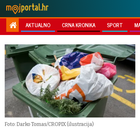
AKTUALNO
CRNA KRONIKA
SPORT
M
Foto: Darko Tomas/CROPIX (ilustracija)