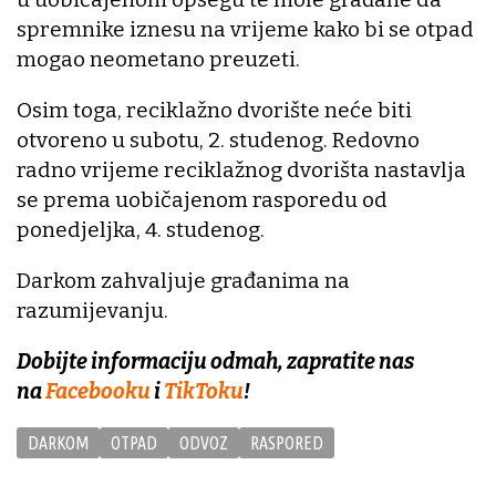
spremnike iznesu na vrijeme kako bi se otpad
mogao neometano preuzeti.
Osim toga, reciklažno dvorište neće biti
otvoreno u subotu, 2. studenog. Redovno
radno vrijeme reciklažnog dvorišta nastavlja
se prema uobičajenom rasporedu od
ponedjeljka, 4. studenog.
Darkom zahvaljuje građanima na
razumijevanju.
Dobijte informaciju odmah, zapratite nas
na
Facebooku
i
TikToku
!
DARKOM
OTPAD
ODVOZ
RASPORED