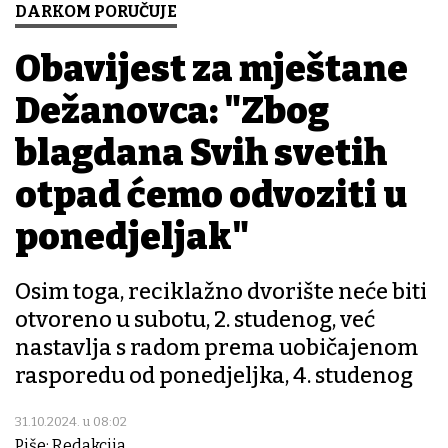
DARKOM PORUČUJE
Obavijest za mještane
Dežanovca: "Zbog
blagdana Svih svetih
otpad ćemo odvoziti u
ponedjeljak"
Osim toga, reciklažno dvorište neće biti
otvoreno u subotu, 2. studenog, već
nastavlja s radom prema uobičajenom
rasporedu od ponedjeljka, 4. studenog
31.10.2024. u 08:02
Piše: Redakcija