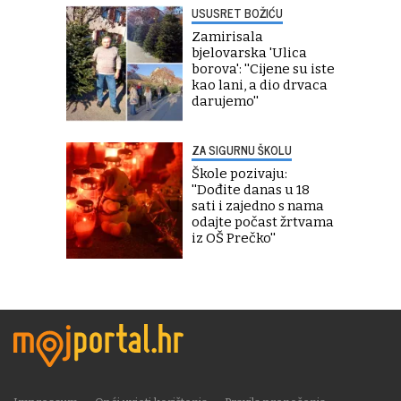
USUSRET BOŽIĆU
Zamirisala
bjelovarska 'Ulica
borova': ''Cijene su iste
kao lani, a dio drvaca
darujemo''
ZA SIGURNU ŠKOLU
Škole pozivaju:
''Dođite danas u 18
sati i zajedno s nama
odajte počast žrtvama
iz OŠ Prečko''