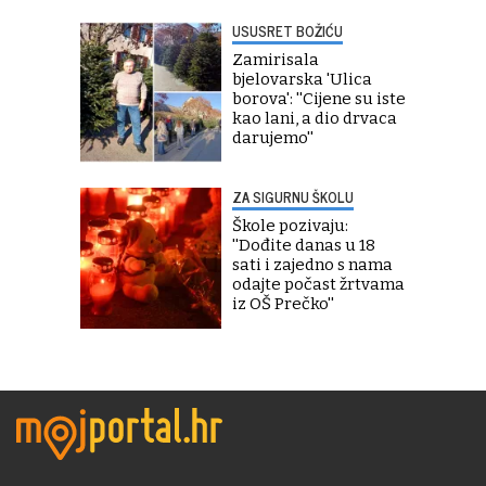
USUSRET BOŽIĆU
Zamirisala
bjelovarska 'Ulica
borova': ''Cijene su iste
kao lani, a dio drvaca
darujemo''
ZA SIGURNU ŠKOLU
Škole pozivaju:
''Dođite danas u 18
sati i zajedno s nama
odajte počast žrtvama
iz OŠ Prečko''