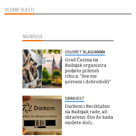
VEZANE VIJESTI
NAJNOVIJE
USUSRET BLAGDANIMA
Grad Čazma na
Badnjak organizira
podjelu prženih
ribica: ''Sve ste
pozvani i dobrodošli''
OBAVIJEST
Darkom i Reciklažno
na Badnjak rade, ali
skraćeno. Evo do kada
možete doći...