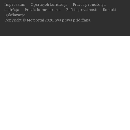
Impressum
Opći uvjeti korištenja
Pravila prenošenja
sadržaja
Pravila komentiranja
Zaštita privatnosti
Kontakt
Oglašavanje
Copyright © Mojportal 2020. Sva prava pridržana.