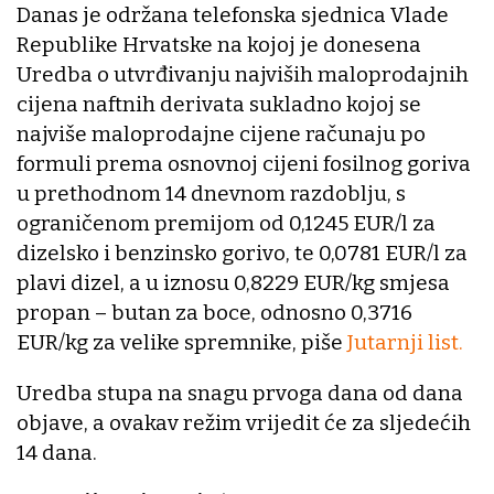
Danas je održana telefonska sjednica Vlade
Republike Hrvatske na kojoj je donesena
Uredba o utvrđivanju najviših maloprodajnih
cijena naftnih derivata sukladno kojoj se
najviše maloprodajne cijene računaju po
formuli prema osnovnoj cijeni fosilnog goriva
u prethodnom 14 dnevnom razdoblju, s
ograničenom premijom od 0,1245 EUR/l za
dizelsko i benzinsko gorivo, te 0,0781 EUR/l za
plavi dizel, a u iznosu 0,8229 EUR/kg smjesa
propan – butan za boce, odnosno 0,3716
EUR/kg za velike spremnike, piše
Jutarnji list.
Uredba stupa na snagu prvoga dana od dana
objave, a ovakav režim vrijedit će za sljedećih
14 dana.