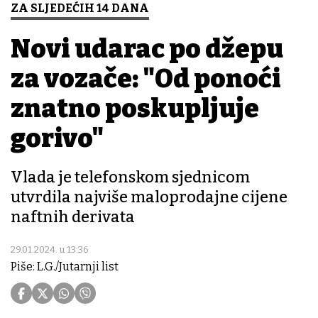
ZA SLJEDEĆIH 14 DANA
Novi udarac po džepu
za vozače: "Od ponoći
znatno poskupljuje
gorivo"
Vlada je telefonskom sjednicom
utvrdila najviše maloprodajne cijene
naftnih derivata
29.01.2024. u 13:36
Piše: L.G./Jutarnji list