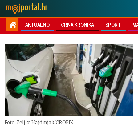
AKTUALNO
CRNA KRONIKA
SPORT
M
Foto: Zeljko Hajdinjak/CROPIX