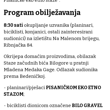
Pisaničke eko etno staze".
Program obilježavanja
8:30 sati
okupljanje uzvanika (planinari,
biciklisti, konjanici, ostali zainteresirani
sudionici) na izletištu Na Malenom brijegu,
Ribnjačka 84.
Okrijepa domaćim proizvodima, obilazak
Staze začudnih bića Bilogore u pratnji
Mladena Medaka Gage. Odlazak sudionika
prema Bedeničkoj.
- planinari/pješaci
PISANIČKOM EKO ETNO
STAZOM
;
- biciklisti dionicom označene
BILO GRAVEL