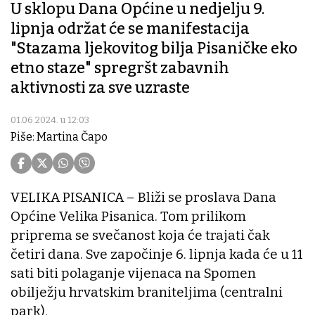
U sklopu Dana Općine u nedjelju 9.
lipnja održat će se manifestacija
"Stazama ljekovitog bilja Pisaničke eko
etno staze" spregršt zabavnih
aktivnosti za sve uzraste
01.06.2024. u 12:03
Piše: Martina Čapo
VELIKA PISANICA – Bliži se proslava Dana
Općine Velika Pisanica. Tom prilikom
priprema se svečanost koja će trajati čak
četiri dana. Sve započinje 6. lipnja kada će u 11
sati biti polaganje vijenaca na Spomen
obilježju hrvatskim braniteljima (centralni
park).