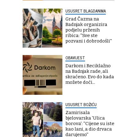
USUSRET BLAGDANIMA
Grad Čazma na
Badnjak organizira
podjelu prženih
ribica: ''Sve ste
pozvani i dobrodošli''
OBAVIJEST
Darkom i Reciklažno
na Badnjak rade, ali
skraćeno. Evo do kada
možete doći...
USUSRET BOŽIĆU
Zamirisala
bjelovarska 'Ulica
borova': ''Cijene su iste
kao lani, a dio drvaca
darujemo''