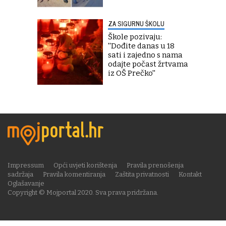
ZA SIGURNU ŠKOLU
Škole pozivaju:
''Dođite danas u 18
sati i zajedno s nama
odajte počast žrtvama
iz OŠ Prečko''
Impressum
Opći uvjeti korištenja
Pravila prenošenja
sadržaja
Pravila komentiranja
Zaštita privatnosti
Kontakt
Oglašavanje
Copyright © Mojportal 2020. Sva prava pridržana.