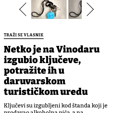
TRAŽI SE VLASNIK
Netko je na Vinodaru
izgubio ključeve,
potražite ih u
daruvarskom
turističkom uredu
Ključevi su izgubljeni kod štanda koji je
prodavao alkoholna pića, a na