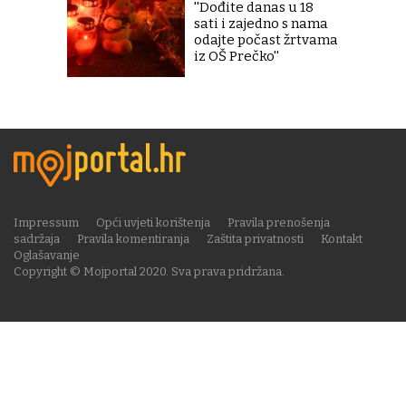
''Dođite danas u 18
sati i zajedno s nama
odajte počast žrtvama
iz OŠ Prečko''
Impressum
Opći uvjeti korištenja
Pravila prenošenja
sadržaja
Pravila komentiranja
Zaštita privatnosti
Kontakt
Oglašavanje
Copyright © Mojportal 2020. Sva prava pridržana.