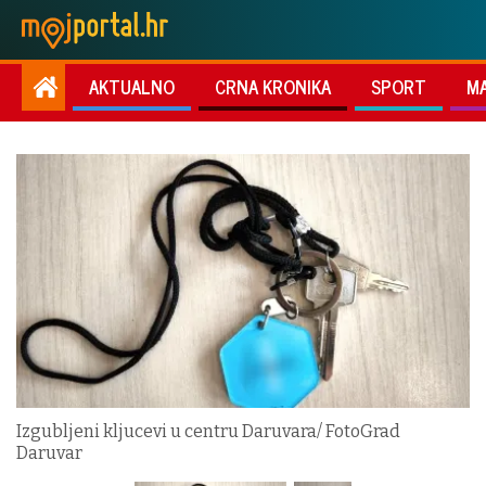
AKTUALNO
CRNA KRONIKA
SPORT
M
Izgubljeni kljucevi u centru Daruvara/ FotoGrad
Daruvar