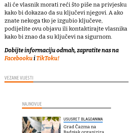
ali će vlasnik morati reći što piše na privjesku
kako bi dokazao da su ključevi njegovi. A ako
znate nekoga tko je izgubio ključeve,
podijelite ovu objavu ili kontaktirajte vlasnika
kako bi znao da su ključevi na sigurnom.
Dobijte informaciju odmah, zapratite nas na
Facebooku
i
TikToku!
VEZANE VIJESTI
NAJNOVIJE
USUSRET BLAGDANIMA
Grad Čazma na
Badnjak organizira