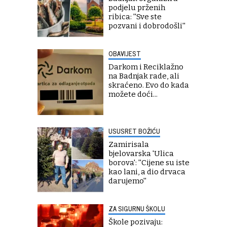
podjelu prženih
ribica: ''Sve ste
pozvani i dobrodošli''
OBAVIJEST
Darkom i Reciklažno
na Badnjak rade, ali
skraćeno. Evo do kada
možete doći...
USUSRET BOŽIĆU
Zamirisala
bjelovarska 'Ulica
borova': ''Cijene su iste
kao lani, a dio drvaca
darujemo''
ZA SIGURNU ŠKOLU
Škole pozivaju: