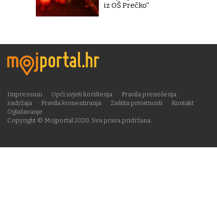
iz OŠ Prečko''
Impressum
Opći uvjeti korištenja
Pravila prenošenja
sadržaja
Pravila komentiranja
Zaštita privatnosti
Kontakt
Oglašavanje
Copyright © Mojportal 2020. Sva prava pridržana.