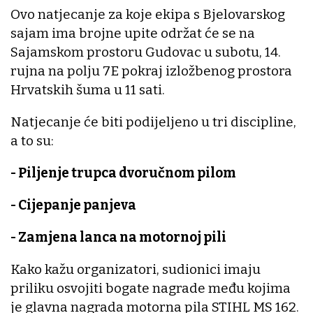
Ovo natjecanje za koje ekipa s Bjelovarskog
sajam ima brojne upite održat će se na
Sajamskom prostoru Gudovac u subotu, 1️4.
rujna na polju 7️E pokraj izložbenog prostora
Hrvatskih šuma u 1️1 sati.
Natjecanje će biti podijeljeno u tri discipline,
a to su:
- Piljenje trupca dvoručnom pilom
- Cijepanje panjeva
- Zamjena lanca na motornoj pili
Kako kažu organizatori, sudionici imaju
priliku osvojiti bogate nagrade među kojima
je glavna nagrada motorna pila STIHL MS 162.