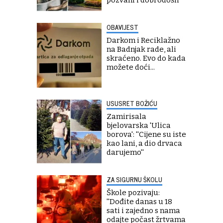
pozvani i dobrodošli''
OBAVIJEST
Darkom i Reciklažno
na Badnjak rade, ali
skraćeno. Evo do kada
možete doći...
USUSRET BOŽIĆU
Zamirisala
bjelovarska 'Ulica
borova': ''Cijene su iste
kao lani, a dio drvaca
darujemo''
ZA SIGURNU ŠKOLU
Škole pozivaju:
''Dođite danas u 18
sati i zajedno s nama
odajte počast žrtvama