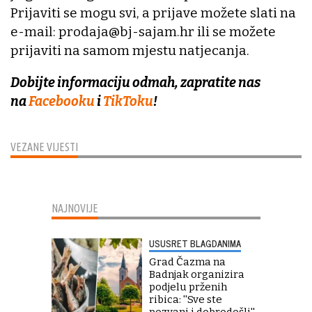
Prijaviti se mogu svi, a prijave možete slati na
e-mail: prodaja@bj-sajam.hr ili se možete
prijaviti na samom mjestu natjecanja.
Dobijte informaciju odmah, zapratite nas
na
Facebooku
i
TikToku
!
VEZANE VIJESTI
NAJNOVIJE
USUSRET BLAGDANIMA
Grad Čazma na
Badnjak organizira
podjelu prženih
ribica: ''Sve ste