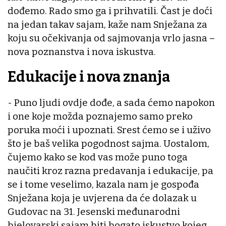
dođemo. Rado smo ga i prihvatili. Čast je doći
na jedan takav sajam, kaže nam Snježana za
koju su očekivanja od sajmovanja vrlo jasna –
nova poznanstva i nova iskustva.
Edukacije i nova znanja
- Puno ljudi ovdje dođe, a sada ćemo napokon
i one koje možda poznajemo samo preko
poruka moći i upoznati. Srest ćemo se i uživo
što je baš velika pogodnost sajma. Uostalom,
čujemo kako se kod vas može puno toga
naučiti kroz razna predavanja i edukacije, pa
se i tome veselimo, kazala nam je gospođa
Snježana koja je uvjerena da će dolazak u
Gudovac na 31. Jesenski međunarodni
bjelovarski sajam biti bogato iskustvo kojeg