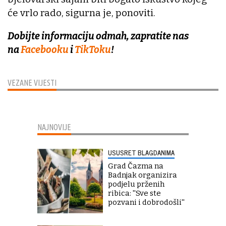
će vrlo rado, sigurna je, ponoviti.
Dobijte informaciju odmah, zapratite nas
na
Facebooku
i
TikToku
!
VEZANE VIJESTI
NAJNOVIJE
USUSRET BLAGDANIMA
Grad Čazma na
Badnjak organizira
podjelu prženih
ribica: ''Sve ste
pozvani i dobrodošli''