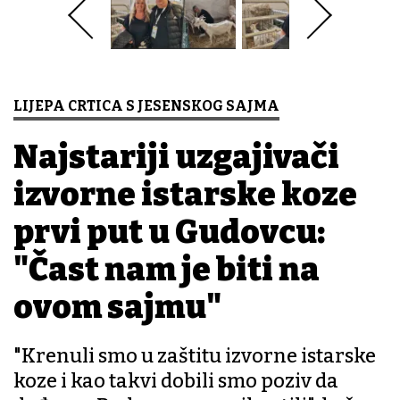
LIJEPA CRTICA S JESENSKOG SAJMA
Najstariji uzgajivači
izvorne istarske koze
prvi put u Gudovcu:
"Čast nam je biti na
ovom sajmu"
"Krenuli smo u zaštitu izvorne istarske
koze i kao takvi dobili smo poziv da