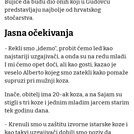
Bujiće da budu dio onih koji u Gudovcu
predstavljaju najbolje od hrvatskog
stočarstva.
Jasna očekivanja
- Rekli smo „idemo“, probit ćemo led kao
najstariji uzgajivači, a onda su na redu mladi.
I mi ćemo opet doći, ali kao gosti, kazao je
veselo Alberto kojeg smo zatekli kako pomaže
supruzi pri mužnji koza.
Inače, obitelj ima 20-ak koza, a na Sajam su
stigli s tri koze i jednim mladim jarcem starim
tek godinu dana.
- Krenuli smo u zaštitu izvorne istarske koze i
kao takvi uzgajivači dobili smo poziv da