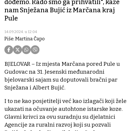
dođemo. Rado smo ga prihvatili", kaže
nam Snježana Bujić iz Marčana kraj
Pule
14.09.2024. u 12:04
Piše: Martina Čapo
BJELOVAR – Iz mjesta Marčana pored Pule u
Gudovac na 31. Jesenski međunarodni
bjelovarski sajam su doputovali bračni par
Snježana i Albert Bujić.
I to ne kao posjetitelji već kao izlagači koji žele
ukazati na očuvanje autohtone istarske koze.
Glavni krivci za ovu suradnju su djelatnici
Agencije za ruralni razvoj koji su pozvali