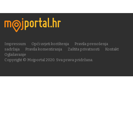
Impressum
Opći uvjeti korištenja
Pravila prenošenja
sadržaja
Pravila komentiranja
Zaštita privatnosti
Kontakt
Oglašavanje
Copyright © Mojportal 2020. Sva prava pridržana.