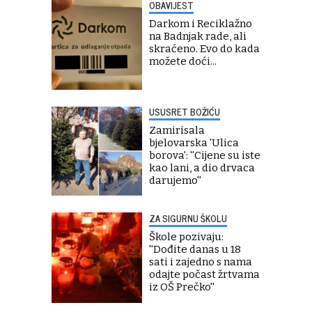
OBAVIJEST
Darkom i Reciklažno
na Badnjak rade, ali
skraćeno. Evo do kada
možete doći...
USUSRET BOŽIĆU
Zamirisala
bjelovarska 'Ulica
borova': ''Cijene su iste
kao lani, a dio drvaca
darujemo''
ZA SIGURNU ŠKOLU
Škole pozivaju:
''Dođite danas u 18
sati i zajedno s nama
odajte počast žrtvama
iz OŠ Prečko''