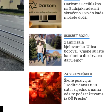
Darkom i Reciklažno
na Badnjak rade, ali
skraćeno. Evo do kada
možete doći...
USUSRET BOŽIĆU
Zamirisala
bjelovarska 'Ulica
borova': ''Cijene su iste
kao lani, a dio drvaca
darujemo''
ZA SIGURNU ŠKOLU
Škole pozivaju:
''Dođite danas u 18
sati i zajedno s nama
odajte počast žrtvama
iz OŠ Prečko''
u