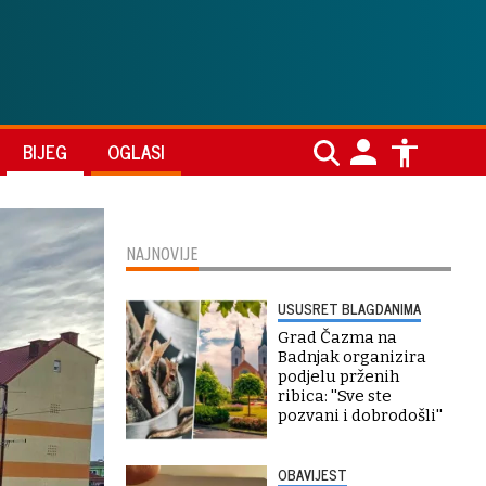
BIJEG
OGLASI
NAJNOVIJE
USUSRET BLAGDANIMA
Grad Čazma na
Badnjak organizira
podjelu prženih
ribica: ''Sve ste
pozvani i dobrodošli''
OBAVIJEST