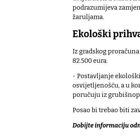
podrazumijeva zamjenu 
žaruljama.
Ekološki prihva
Iz gradskog proračuna 
82.500 eura.
- Postavljanje ekološki
osvijetljenošću, a u k
poručuju iz grubišnop
Posao bi trebao biti za
Dobijte informaciju od