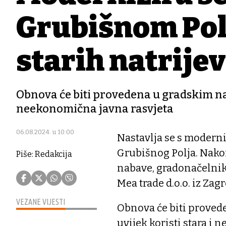
Grubišnom Pol
starih natrijev
Obnova će biti provedena u gradskim nase
neekonomična javna rasvjeta
06.08.2024. u 10:00
Nastavlja se s modern
Grubišnog Polja. Nak
Piše: Redakcija
nabave, gradonačelnik
Mea trade d.o.o. iz Za
VEZANE VIJESTI
Obnova će biti proved
uvijek koristi stara i 