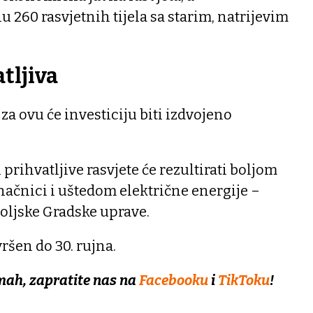
260 rasvjetnih tijela sa starim, natrijevim
tljiva
za ovu će investiciju biti izdvojeno
 prihvatljive rasvjete će rezultirati boljom
onačnici i uštedom električne energije –
oljske Gradske uprave.
vršen do 30. rujna.
mah, zapratite nas na
Facebooku
i
TikToku
!