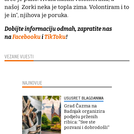
našoj Zorki neka je topla zima. Volontiram i to
je in“, njihova je poruka.
Dobijte informaciju odmah, zapratite nas
na
Facebooku
i
TikToku
!
VEZANE VIJESTI
NAJNOVIJE
USUSRET BLAGDANIMA
Grad Čazma na
Badnjak organizira
podjelu prženih
ribica: ''Sve ste
pozvani i dobrodošli''