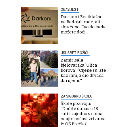
OBAVIJEST
Darkom i Reciklažno
na Badnjak rade, ali
skraćeno. Evo do kada
možete doći...
USUSRET BOŽIĆU
Zamirisala
bjelovarska 'Ulica
borova': ''Cijene su iste
kao lani, a dio drvaca
darujemo''
ZA SIGURNU ŠKOLU
Škole pozivaju:
''Dođite danas u 18
sati i zajedno s nama
odajte počast žrtvama
iz OŠ Prečko''