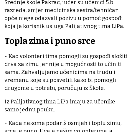
Srednje škole Pakrac, jučer su učenici 5.b
razreda, smjer medicinska sestra/tehničar
opće njege odazvali pozivu u pomoć gospođi
koja je korisnik usluga Palijativnog tima LiPa.
Topla zima i puno srce
- Kao volonteri tima pomogli su gospođi složiti
drva za zimu jer nije u mogućnosti to učiniti
sama. Zahvaljujemo učenicima na trudu i
vremenu koje su posvetili kako bi pomogli
drugome u potrebi, poručuju iz Škole.
Iz Palijativnog tima LiPa imaju za učenike
samo jednu pouku:
- Kada nekome podariš osmjeh i toplu zimu,
srce je puno. Hvala našim volonterima, a