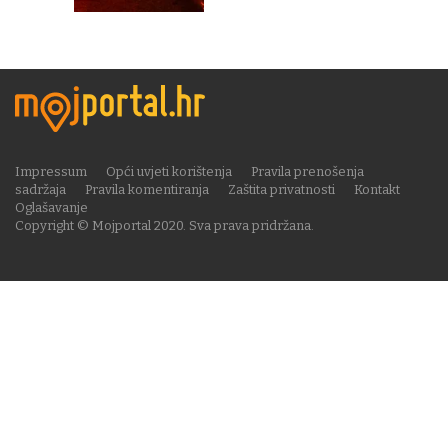
Impressum
Opći uvjeti korištenja
Pravila prenošenja
sadržaja
Pravila komentiranja
Zaštita privatnosti
Kontakt
Oglašavanje
Copyright © Mojportal 2020. Sva prava pridržana.