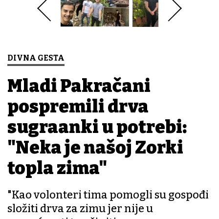
DIVNA GESTA
Mladi Pakračani
pospremili drva
sugrađanki u potrebi:
"Neka je našoj Zorki
topla zima"
"Kao volonteri tima pomogli su gospođi
složiti drva za zimu jer nije u