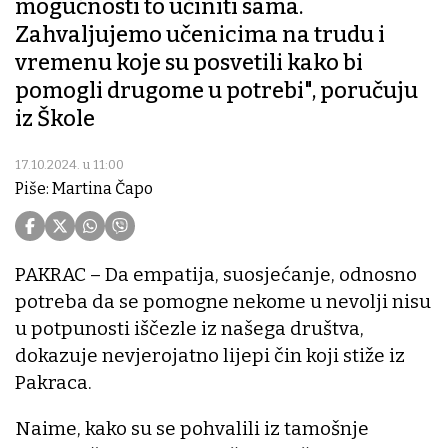
mogućnosti to učiniti sama.
Zahvaljujemo učenicima na trudu i
vremenu koje su posvetili kako bi
pomogli drugome u potrebi", poručuju
iz Škole
17.10.2024. u 11:00
Piše: Martina Čapo
PAKRAC – Da empatija, suosjećanje, odnosno
potreba da se pomogne nekome u nevolji nisu
u potpunosti iščezle iz našega društva,
dokazuje nevjerojatno lijepi čin koji stiže iz
Pakraca.
Naime, kako su se pohvalili iz tamošnje